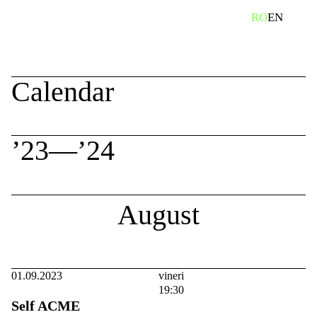
Skip
caută
RO
EN
to
content
Calendar
’23—’24
August
01.09.2023
vineri
19:30
Self ACME