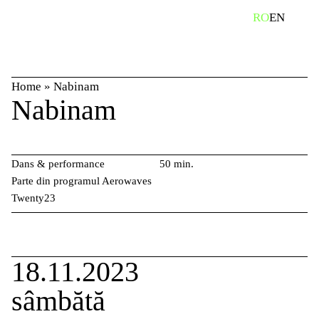
Skip
caută
RO
EN
to
content
Home
»
Nabinam
Nabinam
Dans & performance
50 min.
Parte din programul Aerowaves
Twenty23
18.11.2023
sâmbătă