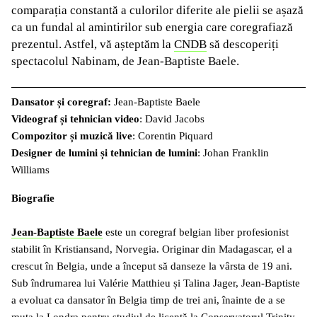
comparația constantă a culorilor diferite ale pielii se așază
ca un fundal al amintirilor sub energia care coregrafiază
prezentul. Astfel, vă așteptăm la
CNDB
să descoperiți
spectacolul Nabinam, de Jean-Baptiste Baele.
Dansator și coregraf:
Jean-Baptiste Baele
Videograf și tehnician video
: David Jacobs
Compozitor și muzică live
: Corentin Piquard
Designer de lumini și tehnician de lumini
: Johan Franklin
Williams
Biografie
Jean-Baptiste Baele
este un coregraf belgian liber profesionist
stabilit în Kristiansand, Norvegia. Originar din Madagascar, el a
crescut în Belgia, unde a început să danseze la vârsta de 19 ani.
Sub îndrumarea lui Valérie Matthieu și Talina Jager, Jean-Baptiste
a evoluat ca dansator în Belgia timp de trei ani, înainte de a se