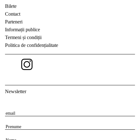
Bilete
Contact
Parteneri
Informații publice
Termeni și condiții
Politica de confidențialitate
Newsletter
E
m
P
a
r
i