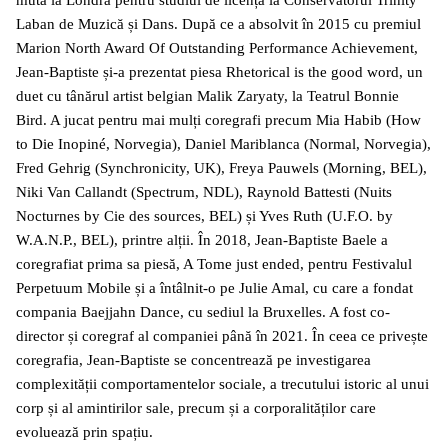
muta la Londra pentru studiul de licență la Conservatorul Trinity
Laban de Muzică și Dans. După ce a absolvit în 2015 cu premiul
Marion North Award Of Outstanding Performance Achievement,
Jean-Baptiste și-a prezentat piesa Rhetorical is the good word, un
duet cu tânărul artist belgian Malik Zaryaty, la Teatrul Bonnie
Bird. A jucat pentru mai mulți coregrafi precum Mia Habib (How
to Die Inopiné, Norvegia), Daniel Mariblanca (Normal, Norvegia),
Fred Gehrig (Synchronicity, UK), Freya Pauwels (Morning, BEL),
Niki Van Callandt (Spectrum, NDL), Raynold Battesti (Nuits
Nocturnes by Cie des sources, BEL) și Yves Ruth (U.F.O. by
W.A.N.P., BEL), printre alții. În 2018, Jean-Baptiste Baele a
coregrafiat prima sa piesă, A Tome just ended, pentru Festivalul
Perpetuum Mobile și a întâlnit-o pe Julie Amal, cu care a fondat
compania Baejjahn Dance, cu sediul la Bruxelles. A fost co-
director și coregraf al companiei până în 2021. În ceea ce privește
coregrafia, Jean-Baptiste se concentrează pe investigarea
complexității comportamentelor sociale, a trecutului istoric al unui
corp și al amintirilor sale, precum și a corporalităților care
evoluează prin spațiu.