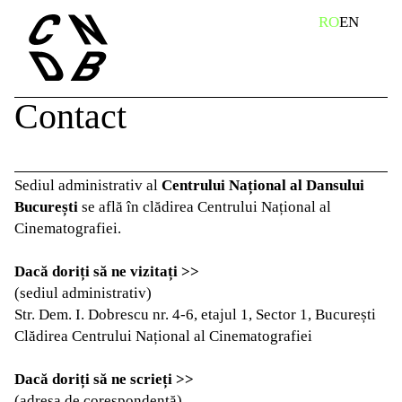
Skip
caută
RO
EN
to
content
Contact
Sediul administrativ al
Centrului Național al Dansului
București
se află în clădirea Centrului Național al
Cinematografiei.
Dacă doriți să ne vizitați >>
(sediul administrativ)
Str. Dem. I. Dobrescu nr. 4-6, etajul 1, Sector 1, București
Clădirea Centrului Național al Cinematografiei
Dacă doriți să ne scrieți >>
(adresa de corespondență)