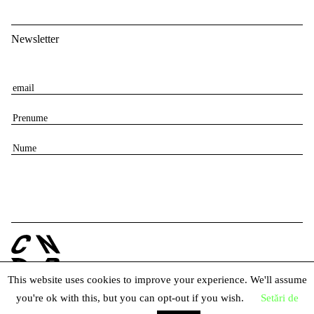
Newsletter
E
m
P
a
r
i
N
e
l
u
n
m
u
e
m
e
This website uses cookies to improve your experience. We'll assume
you're ok with this, but you can opt-out if you wish.
Setări de
© 2026 Centrul Național al Dansului București