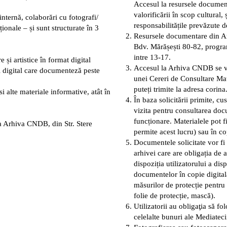
Accesul la resursele documen
valorificării în scop cultural, 
nternă, colaborări cu fotografi/
responsabilitățile prevăzute de
uționale – și sunt structurate în 3
Resursele documentare din Ar
Bdv. Mărășești 80-82, programu
intre 13-17.
și artistice în format digital
Accesul la Arhiva CNDB se v
i digital care documenteză peste
unei
Cereri de Consultare M
puteți trimite la adresa
corin
i alte materiale informative, atât în
În baza solicitării primite, c
vizita pentru consultarea doc
funcționare. Materialele pot fi
la Arhiva CNDB, din Str. Stere
permite acest lucru) sau în co
Documentele solicitate vor fi 
arhivei care are obligația de 
dispoziția utilizatorului a di
documentelor în copie digitală
măsurilor de protecție pentru
folie de protecție, mască).
Utilizatorii au obligaţia să f
celelalte bunuri ale Mediateci