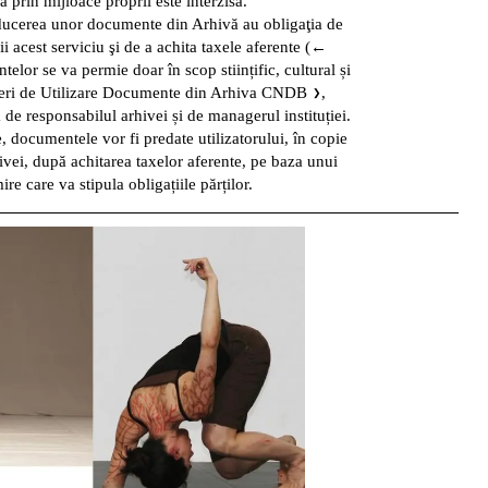
 prin mijloace proprii este interzisă.
oducerea unor documente din Arhivă au obligaţia de
ii acest serviciu şi de a achita
taxele aferente
(←
telor se va permie doar în scop stiințific, cultural și
eri de Utilizare Documente din Arhiva CNDB
,
 de responsabilul arhivei și de managerul instituției.
, documentele vor fi predate utilizatorului, în copie
ivei, după achitarea taxelor aferente, pe baza unui
re care va stipula obligațiile părților.
dreapta