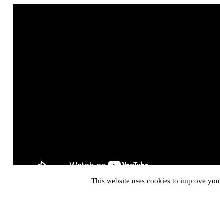
This website uses cookies to improve your
Arhiva Contemporană CNDB – Fond Video
Bilete
Contact
Parteneri