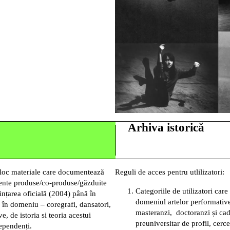
Arhiva istorică
oc materiale care documentează
Reguli de acces pentru utlilizatori:
rente produse/co-produse/găzduite
Categoriile de utilizatori care
ințarea oficială (2004) până în
domeniul artelor performative (
ii în domeniu – coregrafi, dansatori,
masteranzi, doctoranzi și cadr
ve, de istoria si teoria acestui
preuniversitar de profil, cercet
dependenți.