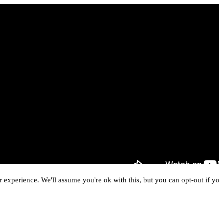
 experience. We'll assume you're ok with this, but you can opt-out if y
Arhiva Contemporană CNDB – Fond Video
Informații publice
Termeni și condiții