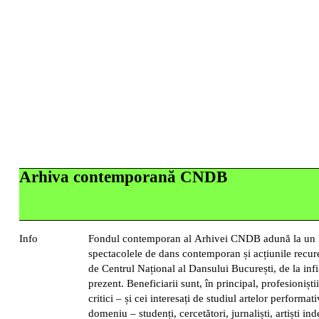
Arhiva contemporană CNDB
Info
Fondul contemporan al Arhivei CNDB adună la un l
spectacolele de dans contemporan și acțiunile recu
de Centrul Național al Dansului București, de la infi
prezent. Beneficiarii sunt, în principal, profesionișt
critici – și cei interesați de studiul artelor performati
domeniu – studenți, cercetători, jurnaliști, artiști in