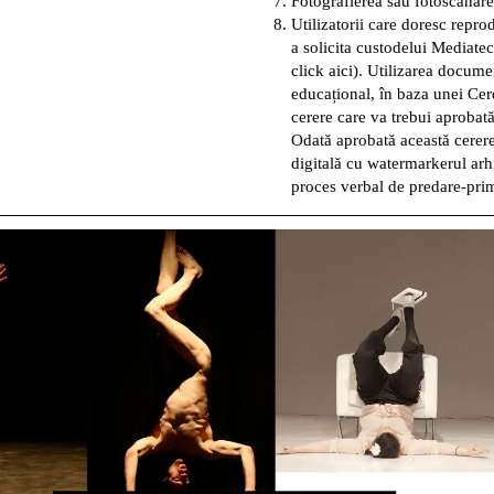
Fotografierea sau fotoscanarea
Utilizatorii care doresc repr
a solicita custodelui Mediatec
click aici). Utilizarea documen
educațional, în baza unei
Cer
cerere care va trebui aprobată
Odată aprobată această cerere
digitală cu watermarkerul arh
proces verbal de predare-primi