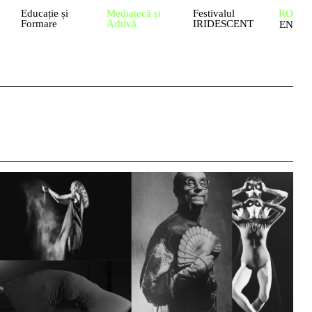
Educație și
Mediatecă și
Festivalul
RO
Formare
Arhivă
IRIDESCENT
EN