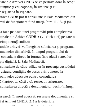
tare ale Arhivei CNDB se va permite doar în scopul
științific și educațional, în limitele și cu
 legislația în vigoare.
hiva CNDB pot fi consultate la Sala Mediatecă din
l de funcționare fiind marți, între 11-13, și joi,
a face pe baza unei programări prin completarea
ateriale din Arhiva CNDB
(← click aici) pe care o
a.cimpoieru@cndb.ro
ustodele arhivei va înregistra solicitarea și programa
umentelor din arhivă, în timpul programului de
 consultate direct, în format fizic (dacă starea lor
pie digitală, la Sala Mediatecii.
consultate de către utilizator în prezența custodelui
a asigura condițiile de acces prin punerea la
spozitivelor adecvate pentru consultarea
 (laptop, tv, căști etc), respectiv asigurarea
 consultarea directă a documentelor vechi (mănuși,
olosească, în mod adecvat, resursele documentare și
i și Arhivei CNDB, fără a le deteriora.