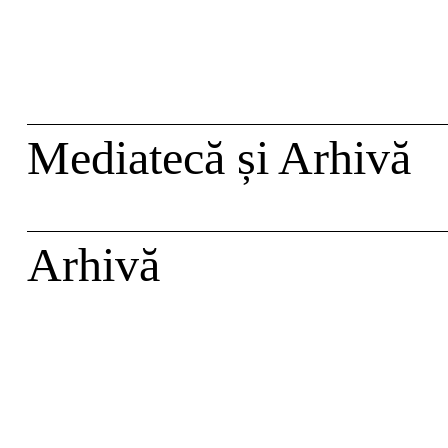
Skip
caută
to
content
Mediatecă și Arhivă
Arhivă