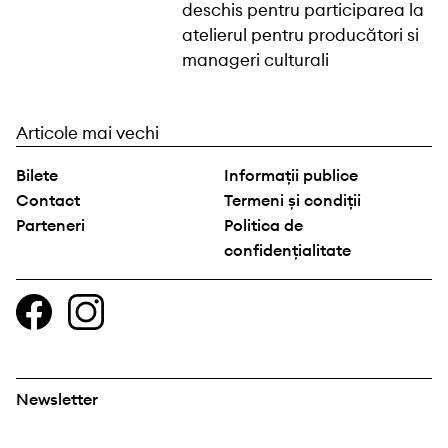
Navigare
Articole mai vechi
în
Bilete
Informații publice
articole
Contact
Termeni și condiții
Parteneri
Politica de
confidențialitate
Newsletter