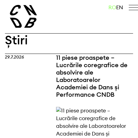
Skip
caută
RO
EN
to
content
Știri
11 piese proaspete –
29.7.2026
Lucrările coregrafice de
absolvire ale
Laboratoarelor
Academiei de Dans și
Performance CNDB