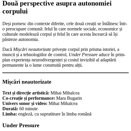
Două perspective asupra autonomiei
corpului
Deși pornesc din contexte diferite, cele două creații se întâlnesc într-
o preocupare comună: felul în care normele sociale, economice și
culturale modelează corpul și felul în care acesta încearcă să își
păstreze autonomia.
Dacă
Mișcări neautorizate
privește corpul prin prisma istoriei, a
muncii și a tehnologiilor de control,
Under Pressure
aduce în prim-
plan experiența neurodivergenței și costul invizibil al adaptării
permanente la o lume construită pentru alții.
Mișcări neautorizate
Text și direcție artistică:
Mihai Mihalcea
Co-creație și performance:
Mara Bugarin
Univers sonor și video:
Mihai Mihalcea
Durată:
60 minute
Limba:
engleză, cu supratitrare în limba română
Under Pressure