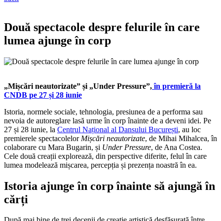
Două spectacole despre felurile în care
lumea ajunge în corp
„Mișcări neautorizate” și „Under Pressure”,
în premieră la
CNDB pe 27 și 28 iunie
Istoria, normele sociale, tehnologia, presiunea de a performa sau
nevoia de autoreglare lasă urme în corp înainte de a deveni idei. Pe
27 și 28 iunie, la
Centrul Național al Dansului București
, au loc
premierele spectacolelor
Mișcări neautorizate
, de Mihai Mihalcea, în
colaborare cu Mara Bugarin, și
Under Pressure
, de Ana Costea.
Cele două creații explorează, din perspective diferite, felul în care
lumea modelează mișcarea, percepția și prezența noastră în ea.
Istoria ajunge în corp înainte să ajungă în
cărți
După mai bine de trei decenii de creație artistică desfășurată între