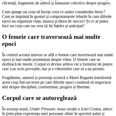
eficiență, fragmente de arhivă și fantasme colective despre progres.
Cum ajunge un corp să învețe ceea ce astăzi considerăm firesc?
Cum se imprimă în gesturi și comportamente felurile în care diferite
epoci au organizat viața, munca și ideea de succes? Și ce ar putea
face un corp care nu vrea să fie înțeles și anticipat?
O femeie care traversează mai multe
epoci
În centrul acestui univers se află o femeie care traversează mai multe
epoci și mai multe promisiuni despre viitor. O femeie care se
dezbracă de istorie. Corpul ei devine arhiva vie a formelor de putere
care i-au scris poveștile, dar și a viitorurilor care ni s-au promis.
Fragilitatea, umorul și prezența scenică a Marei Bugarin transformă
acest corp într-un teren pe care diferite epoci continuă să negocieze
idei despre disciplină, conformism, progres și libertate.
Corpul care se autoreglează
În aceeași seară,
Under Pressure
, noua creație a Anei Costea, aduce
în prim-plan experiența unei persoane aflate în spectrul autist și