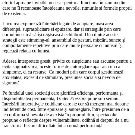
efortul aproape invizibil necesar pentru a funcționa într-un mediu
care nu îi recunoaște întotdeauna nevoile, ritmurile și formele proprii
de existență.
Lucrarea explorează întrebări legate de adaptare, mascarea
diferenței, suprasolicitare și epuizare, dar și strategiile prin care
corpul încearcă să își regăsească echilibrul. Una dintre aceste
strategii este stimming-ul, ansamblul de gesturi, mișcări, sunete și
comportamente repetitive prin care multe persoane cu autism își
reglează relația cu lumea.
Adesea interpretate greșit, privite cu suspiciune sau ascunse pentru a
evita stigmatizarea, aceste forme de autoreglare apar aici nu ca
simptome, ci ca resurse. Ca moduri prin care corpul gestionează
anxietatea, excesul de stimulare, presiunea socială și nevoia de
siguranță.
Pe fundalul unei societăți care glorifică eficiența, performanța și
disponibilitatea permanentă,
Under Pressure
pune sub semnul
întrebării imperativele cotidiene care ne cer să mergem mai departe
indiferent de cost. Între epuizare și autoreglare, între presiunea de a
te conforma și nevoia de a exista în propriul ritm, spectacolul
propune o reflecție despre vulnerabilitate, odihnă și dreptul de a nu
transforma fiecare dificultate într-o nouă performanță.