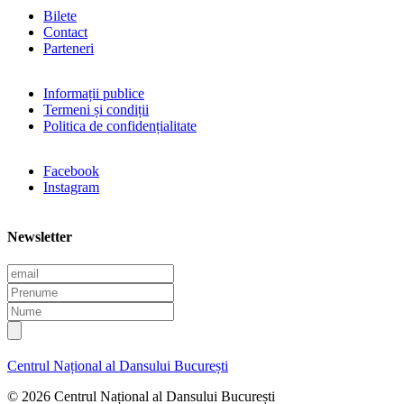
Bilete
Contact
Parteneri
Informații publice
Termeni și condiții
Politica de confidențialitate
Facebook
Instagram
Newsletter
E
m
P
a
r
N
i
e
u
l
n
m
u
e
Centrul Național al Dansului București
m
e
© 2026 Centrul Național al Dansului București