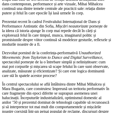
dans contemporan, performance și arte vizuale, Mihai Mihalcea
continuă una dintre temele centrale ale practicii sale: relația dintre
putere și felul în care epocile își lasă urmele în corp.
Prezentat recent în cadrul Festivalului Internațional de Dans și
Performance Antistatic din Sofia,
Mișcări neautorizate
pornește de
la ideea că istoria ajunge în corp mai repede decât în cărți și
explorează felul în care timpul, munca, imaginarul politic și
promisiunile despre viitor continuă să modeleze gesturile, reflexele și
modurile noastre de a fi.
Dezvoltat pornind de la conferința-performativă
Unauthorized
Movements: from Taylorism to Dance and Digital Surveillance
,
spectacolul pornește de la o întrebare simplă și neliniștitoare: cum
mai pot corpurile și mișcarea să scape felului în care sunt observate,
analizate, măsurate și eficientizate? Și care este logica dominantă
care stă în spatele acestor procese?
În centrul spectacolului se află întâlnirea dintre Mihai Mihalcea și
Mara Bugarin, care construiesc împreună un teritoriu performativ în
care fragmente din epoci diferite se suprapun asemenea unei
halucinații. Începuturile industrializării, optimismul domestic al
anilor ’50 și prezentul dominat de tehnologii capabile să recunoască
și să interpreteze tot mai mult din comportamentele și mișcările
noastre coexistă într-un peisaj populat de reclame, discursuri despre