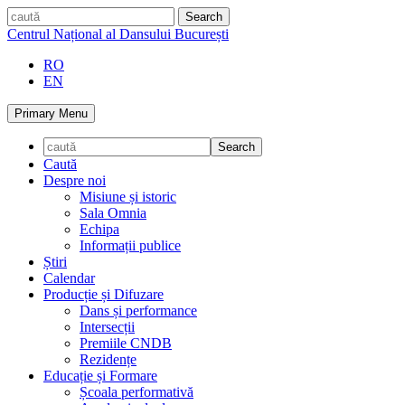
Skip
caută
to
Centrul Național al Dansului București
content
RO
EN
Primary Menu
Caută
Despre noi
Misiune și istoric
Sala Omnia
Echipa
Informații publice
Știri
Calendar
Producție și Difuzare
Dans și performance
Intersecții
Premiile CNDB
Rezidențe
Educație și Formare
Școala performativă