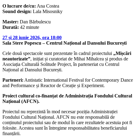
O lucrare de/cu:
Ana Costea
Sound design:
Lala Misosniky
Master:
Dan Bărbulescu
Durată:
42 minute
27 și 28 iunie 2026, ora 18:00
Sala Stere Popescu – Centrul Național al Dansului București
Cele două spectacole sunt prezentate în cadrul proiectului
„Mișcări
neautorizate”
, inițiat și curatoriat de Mihai Mihalcea și produs de
Asociația Culturală Solitude Project, în parteneriat cu Centrul
Național al Dansului București.
Parteneri:
Antistatic International Festival for Contemporary Dance
and Performance și Reactor de Creație și Experiment.
Proiect cultural co-finanțat de Administrația Fondului Cultural
Național (AFCN).
Proiectul nu reprezintă în mod necesar poziția Administrației
Fondului Cultural Național. AFCN nu este responsabilă de
conținutul proiectului sau de modul în care rezultatele acestuia pot fi
folosite. Acestea sunt în întregime responsabilitatea beneficiarului
finanțării.