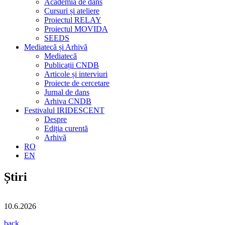
Academia de dans
Cursuri și ateliere
Proiectul RELAY
Proiectul MOVIDA
SEEDS
Mediatecă și Arhivă
Mediatecă
Publicații CNDB
Articole și interviuri
Proiecte de cercetare
Jurnal de dans
Arhiva CNDB
Festivalul IRIDESCENT
Despre
Ediția curentă
Arhivă
RO
EN
Știri
10.6.2026
back