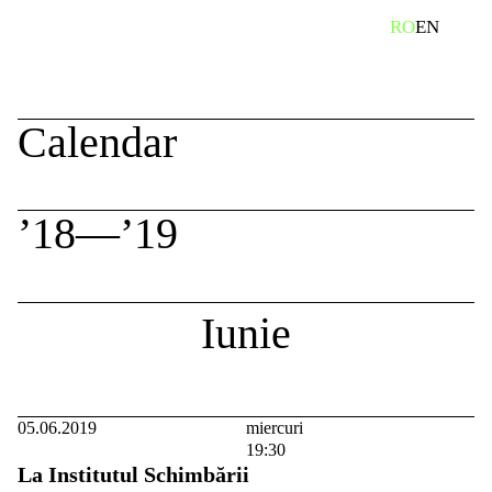
Skip
caută
RO
EN
to
content
Calendar
’18—’19
Iunie
05.06.2019
miercuri
19:30
La Institutul Schimbării