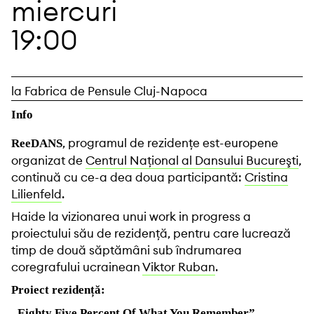
miercuri
19:00
la Fabrica de Pensule Cluj-Napoca
Info
, programul de rezidențe est-europene
ReeDANS
organizat de
Centrul Naţional al Dansului Bucureşti
,
continuă cu ce-a dea doua participantă:
Cristina
Lilienfeld
.
Haide la vizionarea unui work in progress a
proiectului său de rezidență, pentru care lucrează
timp de două săptămâni sub îndrumarea
coregrafului ucrainean
Viktor Ruban
.
Proiect rezidență:
„Eighty Five Percent Of What You Remember”