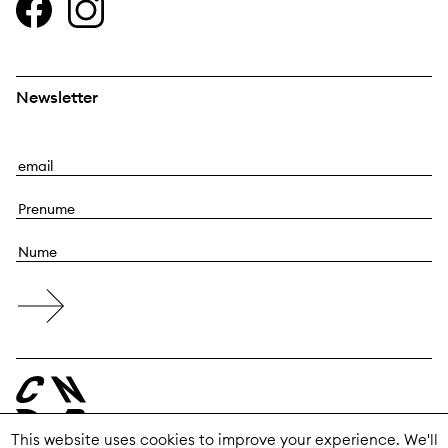
Newsletter
E
m
P
a
r
i
N
e
l
u
n
m
u
e
m
e
This website uses cookies to improve your experience. We'll