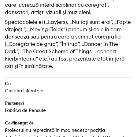
care lucrează interdisciplinar cu coregrafi,
dansatori, artiști vizuali și muzicieni.
Spectacolele ei („Lay(ers), „Nu toți sunt eroi”, „Fapte
vitejești”, „Moving Fields”) precum și cele în care
dansează sau pentru care a semnat coregrafia
(„Coregrafie de grup”, “În trup”, „Dancer In The
Dark”, „The Great Scheme of Things – concert
Fierbinteanu” etc.) au fost prezentate atât în țară
cât și în străinătate.
Cu
Cristina Lilienfeld
Parteneri
Fabrica de Pensule
Co-finanțat de
Proiectul nu reprezintă în mod necesar poziția