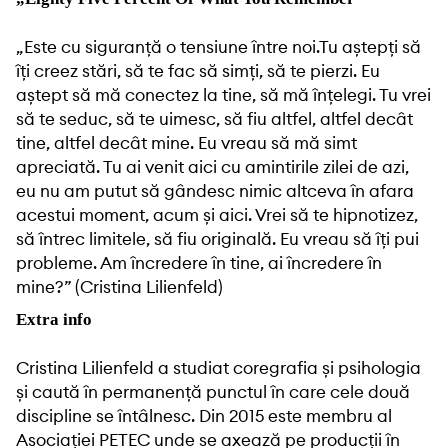
„Este cu siguranță o tensiune între noi.Tu aștepți să
îți creez stări, să te fac să simți, să te pierzi. Eu
aștept să mă conectez la tine, să mă înțelegi. Tu vrei
să te seduc, să te uimesc, să fiu altfel, altfel decât
tine, altfel decât mine. Eu vreau să mă simt
apreciată. Tu ai venit aici cu amintirile zilei de azi,
eu nu am putut să gândesc nimic altceva în afara
acestui moment, acum și aici. Vrei să te hipnotizez,
să întrec limitele, să fiu originală. Eu vreau să îți pui
probleme. Am încredere în tine, ai încredere în
mine?” (Cristina Lilienfeld)
Extra info
Cristina Lilienfeld a studiat coregrafia și psihologia
și caută în permanență punctul în care cele două
discipline se întâlnesc. Din 2015 este membru al
Asociației
PETEC
unde se axează pe producții în