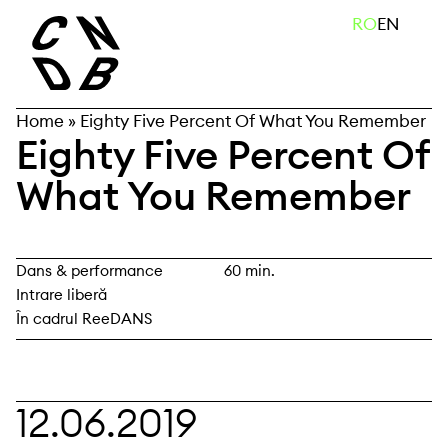
Skip
caută
RO
EN
to
content
Home
»
Eighty Five Percent Of What You Remember
Eighty Five Percent Of
What You Remember
Dans & performance
60 min.
Intrare liberă
În cadrul ReeDANS
12.06.2019