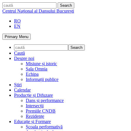
Skip
caută
to
Centrul Național al Dansului București
content
RO
EN
Primary Menu
Caută
Despre noi
Misiune și istoric
Sala Omnia
Echipa
Informații publice
Știri
Calendar
Producție și Difuzare
Dans și performance
Intersecții
Premiile CNDB
Rezidențe
Educație și Formare
Școala performativă