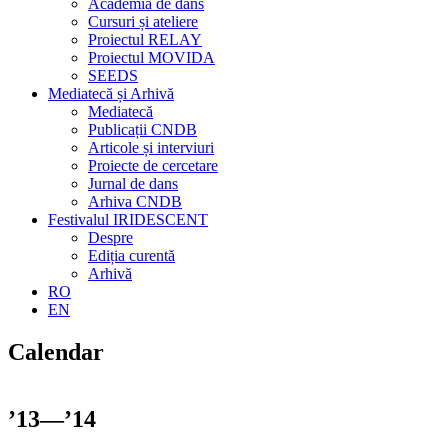
Academia de dans
Cursuri și ateliere
Proiectul RELAY
Proiectul MOVIDA
SEEDS
Mediatecă și Arhivă
Mediatecă
Publicații CNDB
Articole și interviuri
Proiecte de cercetare
Jurnal de dans
Arhiva CNDB
Festivalul IRIDESCENT
Despre
Ediția curentă
Arhivă
RO
EN
Calendar
’13—’14