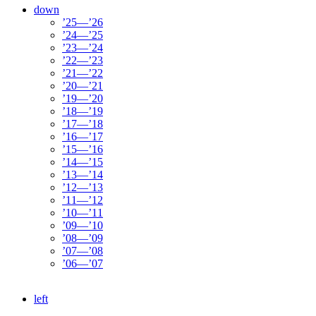
down
’25—’26
’24—’25
’23—’24
’22—’23
’21—’22
’20—’21
’19—’20
’18—’19
’17—’18
’16—’17
’15—’16
’14—’15
’13—’14
’12—’13
’11—’12
’10—’11
’09—’10
’08—’09
’07—’08
’06—’07
left