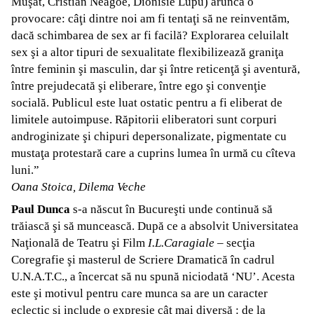
Muşat, Cristian Neagoe, Dionisie Lupu) aruncă o
provocare: câţi dintre noi am fi tentaţi să ne reinventăm,
dacă schimbarea de sex ar fi facilă? Explorarea celuilalt
sex şi a altor tipuri de sexualitate flexibilizează graniţa
între feminin şi masculin, dar şi între reticenţă şi aventură,
între prejudecată şi eliberare, între ego şi convenţie
socială. Publicul este luat ostatic pentru a fi eliberat de
limitele autoimpuse. Răpitorii eliberatori sunt corpuri
androginizate şi chipuri depersonalizate, pigmentate cu
mustaţa protestară care a cuprins lumea în urmă cu cîteva
luni.”
Oana Stoica, Dilema Veche
Paul Dunca
s-a născut în Bucureşti unde continuă să
trăiască şi să muncească. După ce a absolvit Universitatea
Naţională de Teatru şi Film
I.L.Caragiale
– secţia
Coregrafie şi masterul de Scriere Dramatică în cadrul
U.N.A.T.C., a încercat să nu spună niciodată ‘NU’. Acesta
este şi motivul pentru care munca sa are un caracter
eclectic și include o expresie cât mai diversă : de la