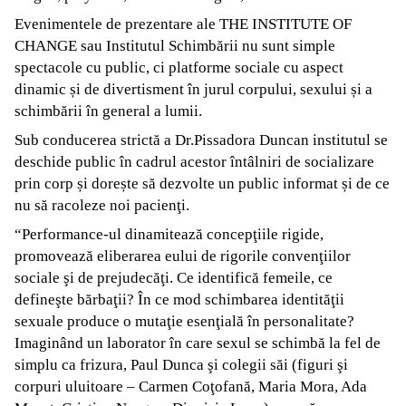
Evenimentele de prezentare ale THE INSTITUTE OF
CHANGE sau Institutul Schimbării nu sunt simple
spectacole cu public, ci platforme sociale cu aspect
dinamic și de divertisment în jurul corpului, sexului și a
schimbării în general a lumii.
Sub conducerea strictă a Dr.Pissadora Duncan institutul se
deschide public în cadrul acestor întâlniri de socializare
prin corp și dorește să dezvolte un public informat și de ce
nu să racoleze noi pacienţi.
“Performance-ul dinamitează concepţiile rigide,
promovează eliberarea eului de rigorile convenţiilor
sociale şi de prejudecăţi. Ce identifică femeile, ce
defineşte bărbaţii? În ce mod schimbarea identităţii
sexuale produce o mutaţie esenţială în personalitate?
Imaginând un laborator în care sexul se schimbă la fel de
simplu ca frizura, Paul Dunca şi colegii săi (figuri şi
corpuri uluitoare – Carmen Coţofană, Maria Mora, Ada