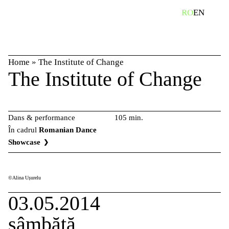
Skip
caută
RO
EN
to
content
Home
»
The Institute of Change
The Institute of Change
Dans & performance
105 min.
În cadrul
Romanian Dance
Showcase
©Alina Ușurelu
03.05.2014
sâmbătă