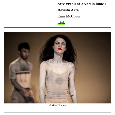
care vreau să o văd în lume
/
Revista Arta
Cian McConn
Link
©Alina Ușurelu