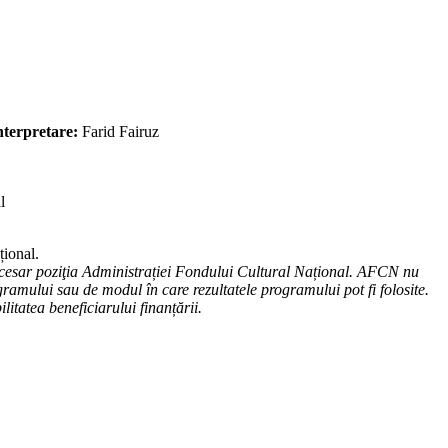
interpretare:
Farid Fairuz
l
țional.
cesar poziţia Administrației Fondului Cultural Național. AFCN nu
ramului sau de modul în care rezultatele programului pot fi folosite.
litatea beneficiarului finanțării.