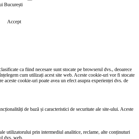
ui București
Accept
clasificate ca fiind necesare sunt stocate pe browserul dvs., deoarece
înțelegem cum utilizați acest site web. Aceste cookie-uri vor fi stocate
e aceste cookie-uri poate avea un efect asupra experienței dvs. de
ionalități de bază și caracteristici de securitate ale site-ului. Aceste
e utilizatorului prin intermediul analitice, reclame, alte conținuturi
-ul dvs. web.