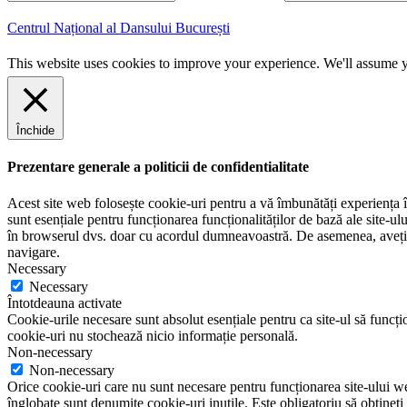
m
r
a
e
Centrul Național al Dansului București
i
n
l
u
This website uses cookies to improve your experience. We'll assume yo
m
e
Închide
Prezentare generale a politicii de confidentialitate
Acest site web folosește cookie-uri pentru a vă îmbunătăți experiența în
sunt esențiale pentru funcționarea funcționalităților de bază ale site-u
în browserul dvs. doar cu acordul dumneavoastră. De asemenea, aveți op
navigare.
Necessary
Necessary
Întotdeauna activate
Cookie-urile necesare sunt absolut esențiale pentru ca site-ul să funcțio
cookie-uri nu stochează nicio informație personală.
Non-necessary
Non-necessary
Orice cookie-uri care nu sunt necesare pentru funcționarea site-ului web 
înglobate sunt denumite cookie-uri inutile. Este obligatoriu să obțineți