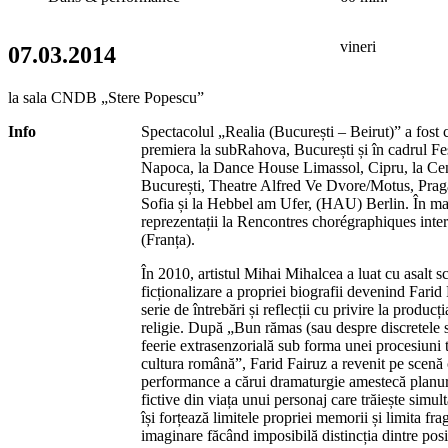
vineri
07.03.2014
la sala CNDB „Stere Popescu”
Info
Spectacolul „Realia (București – Beirut)” a fost c
premiera la subRahova, București și în cadrul F
Napoca, la Dance House Limassol, Cipru, la Cen
București, Theatre Alfred Ve Dvore/Motus, Praga, 
Sofia și la Hebbel am Ufer, (HAU) Berlin. În mai
reprezentații la Rencontres chorégraphiques inte
(Franța).
În 2010, artistul Mihai Mihalcea a luat cu asalt s
ficționalizare a propriei biografii devenind Farid 
serie de întrebări și reflecții cu privire la producți
religie. După „Bun rămas (sau despre discretele s
feerie extrasenzorială sub forma unei procesiuni 
cultura română”, Farid Fairuz a revenit pe scenă
performance a cărui dramaturgie amestecă planur
fictive din viața unui personaj care trăiește simul
își forțează limitele propriei memorii și limita frag
imaginare făcând imposibilă distincția dintre posib