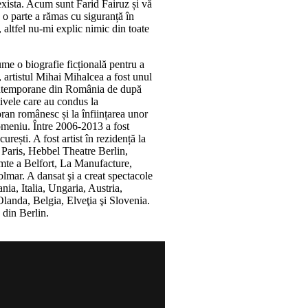
exista. Acum sunt Farid Fairuz și vă
 o parte a rămas cu siguranță în
, altfel nu-mi explic nimic din toate
ume o biografie ficțională pentru a
, artistul Mihai Mihalcea a fost unul
contemporane din România de după
tivele care au condus la
ran românesc și la înființarea unor
 domeniu. Între 2006-2013 a fost
rești. A fost artist în rezidență la
 Paris, Hebbel Theatre Berlin,
te a Belfort, La Manufacture,
lmar. A dansat şi a creat spectacole
nia, Italia, Ungaria, Austria,
landa, Belgia, Elveţia şi Slovenia.
 din Berlin.