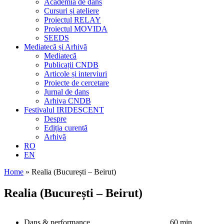
Academia de dans
Cursuri și ateliere
Proiectul RELAY
Proiectul MOVIDA
SEEDS
Mediatecă și Arhivă
Mediatecă
Publicații CNDB
Articole și interviuri
Proiecte de cercetare
Jurnal de dans
Arhiva CNDB
Festivalul IRIDESCENT
Despre
Ediția curentă
Arhivă
RO
EN
Home
»
Realia (București – Beirut)
Realia (București – Beirut)
Dans & performance
60 min.