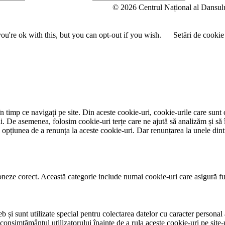
u
© 2026 Centrul Național al Dansul
m
e
u're ok with this, but you can opt-out if you wish.
Setări de cookie
 timp ce navigați pe site. Din aceste cookie-uri, cookie-urile care sunt 
lui. De asemenea, folosim cookie-uri terțe care ne ajută să analizăm și să 
țiunea de a renunța la aceste cookie-uri. Dar renunțarea la unele dintr
neze corect. Această categorie include numai cookie-uri care asigură funcț
și sunt utilizate special pentru colectarea datelor cu caracter personal al
 consimțământul utilizatorului înainte de a rula aceste cookie-uri pe site