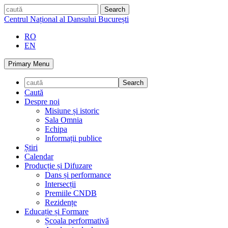
Skip
caută
to
Centrul Național al Dansului București
content
RO
EN
Primary Menu
Caută
Despre noi
Misiune și istoric
Sala Omnia
Echipa
Informații publice
Știri
Calendar
Producție și Difuzare
Dans și performance
Intersecții
Premiile CNDB
Rezidențe
Educație și Formare
Școala performativă