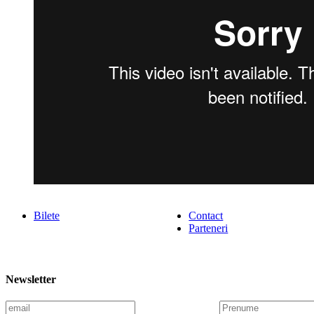
Bilete
Contact
Parteneri
Newsletter
E
P