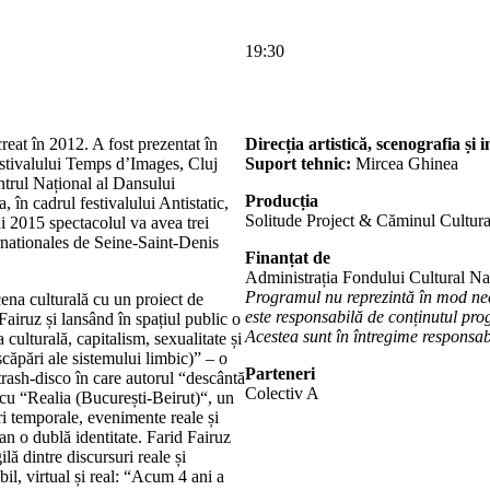
19:30
reat în 2012. A fost prezentat în
Direcția artistică, scenografia și 
estivalului Temps d’Images, Cluj
Suport tehnic:
Mircea Ghinea
trul Național al Dansului
Producția
în cadrul festivalului Antistatic,
Solitude Project & Căminul Cultura
 2015 spectacolul va avea trei
rnationales de Seine-Saint-Denis
Finanțat de
Administrația Fondului Cultural Na
Programul nu reprezintă în mod ne
cena culturală cu un proiect de
este responsabilă de conținutul prog
Fairuz și lansând în spațiul public o
Acestea sunt în întregime responsabi
a culturală, capitalism, sexualitate și
căpări ale sistemului limbic)” – o
Parteneri
trash-disco în care autorul “descântă
Colectiv A
 cu “Realia (București-Beirut)“, un
i temporale, evenimente reale și
tan o dublă identitate. Farid Fairuz
ilă dintre discursuri reale și
il, virtual și real: “Acum 4 ani a