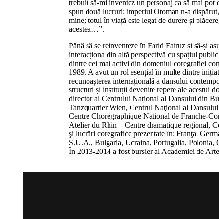
trebuit să-mi inventez un personaj ca să mai pot 
spun două lucruri: imperiul Otoman n-a dispărut,
mine; totul în viață este legat de durere și plăcere
acestea…”.
Până să se reinventeze în Farid Fairuz și să-și as
interacționa din altă perspectivă cu spațiul public
dintre cei mai activi din domeniul coregrafiei 
1989. A avut un rol esențial în multe dintre iniția
recunoașterea internațională a dansului contempo
structuri și instituții devenite repere ale acestui
director al Centrului Național al Dansului din Bucu
Tanzquartier Wien, Centrul Naţional al Dansului
Centre Chorégraphique National de Franche-Com
Atelier du Rhin – Centre dramatique regional, Co
şi lucrări coregrafice prezentate în: Franţa, Germa
S.U.A., Bulgaria, Ucraina, Portugalia, Polonia, O
În 2013-2014 a fost bursier al Academiei de Arte