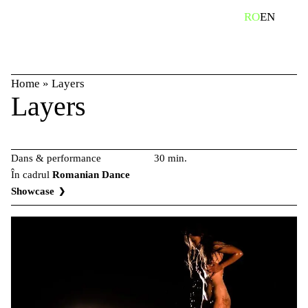
Skip
caută
RO
EN
to
content
Home
»
Layers
Layers
Dans & performance
30 min.
În cadrul
Romanian Dance
Showcase