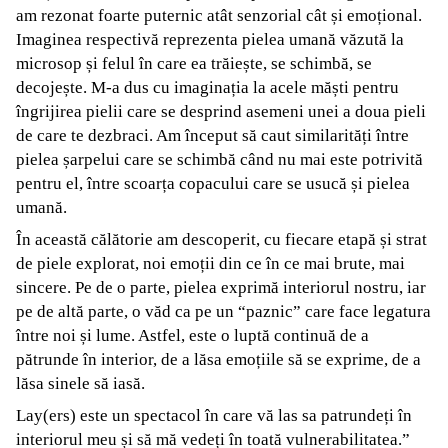
am rezonat foarte puternic atât senzorial cât și emoțional.
Imaginea respectivă reprezenta pielea umană văzută la
microsop și felul în care ea trăiește, se schimbă, se
decojește. M-a dus cu imaginația la acele măști pentru
îngrijirea pielii care se desprind asemeni unei a doua pieli
de care te dezbraci. Am început să caut similarități între
pielea șarpelui care se schimbă când nu mai este potrivită
pentru el, între scoarța copacului care se usucă și pielea
umană.
În această călătorie am descoperit, cu fiecare etapă și strat
de piele explorat, noi emoții din ce în ce mai brute, mai
sincere. Pe de o parte, pielea exprimă interiorul nostru, iar
pe de altă parte, o văd ca pe un “paznic” care face legatura
între noi și lume. Astfel, este o luptă continuă de a
pătrunde în interior, de a lăsa emoțiile să se exprime, de a
lăsa sinele să iasă.
Lay(ers) este un spectacol în care vă las sa patrundeți în
interiorul meu și să mă vedeți în toată vulnerabilitatea.”