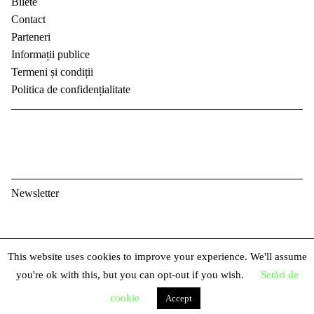
Bilete
Contact
Parteneri
Informații publice
Termeni și condiții
Politica de confidențialitate
Newsletter
E
This website uses cookies to improve your experience. We'll assume
m
P
you're ok with this, but you can opt-out if you wish.
Setări de
a
r
i
cookie
Accept
N
e
l