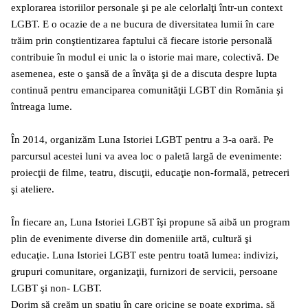
explorarea istoriilor personale şi pe ale celorlalţi într-un context
LGBT. E o ocazie de a ne bucura de diversitatea lumii în care
trăim prin conştientizarea faptului că fiecare istorie personală
contribuie în modul ei unic la o istorie mai mare, colectivă. De
asemenea, este o şansă de a învăţa şi de a discuta despre lupta
continuă pentru emanciparea comunităţii LGBT din Romănia şi
întreaga lume.
În 2014, organizăm Luna Istoriei LGBT pentru a 3-a oară. Pe
parcursul acestei luni va avea loc o paletă largă de evenimente:
proiecţii de filme, teatru, discuţii, educaţie non-formală, petreceri
şi ateliere.
În fiecare an, Luna Istoriei LGBT îşi propune să aibă un program
plin de evenimente diverse din domeniile artă, cultură şi
educaţie. Luna Istoriei LGBT este pentru toată lumea: indivizi,
grupuri comunitare, organizaţii, furnizori de servicii, persoane
LGBT şi non- LGBT.
Dorim să creăm un spaţiu în care oricine se poate exprima, să