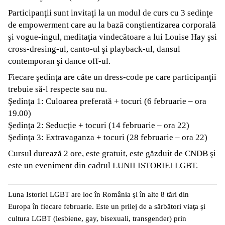
Participanţii sunt invitaţi la un modul de curs cu 3 sedinţe
de empowerment care au la bază conştientizarea corporală
şi vogue-ingul, meditaţia vindecătoare a lui Louise Hay şsi
cross-dresing-ul, canto-ul şi playback-ul, dansul
contemporan şi dance off-ul.
Fiecare şedinţa are câte un dress-code pe care participanţii
trebuie să-l respecte sau nu.
Şedinţa 1: Culoarea preferată + tocuri (6 februarie – ora
19.00)
Şedinţa 2: Seducţie + tocuri (14 februarie – ora 22)
Şedinţa 3: Extravaganza + tocuri (28 februarie – ora 22)
Cursul durează 2 ore, este gratuit, este găzduit de CNDB şi
este un eveniment din cadrul LUNII ISTORIEI LGBT.
Luna Istoriei LGBT are loc în România şi în alte 8 tări din
Europa în fiecare februarie. Este un prilej de a sărbători viaţa şi
cultura LGBT (lesbiene, gay, bisexuali, transgender) prin