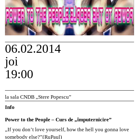
06.02.2014
joi
19:00
la sala CNDB „Stere Popescu”
Info
Power to the People – Curs de „împuternicire”
„If you don’t love yourself, how the hell you gonna love
somebody else?”(RuPaul)