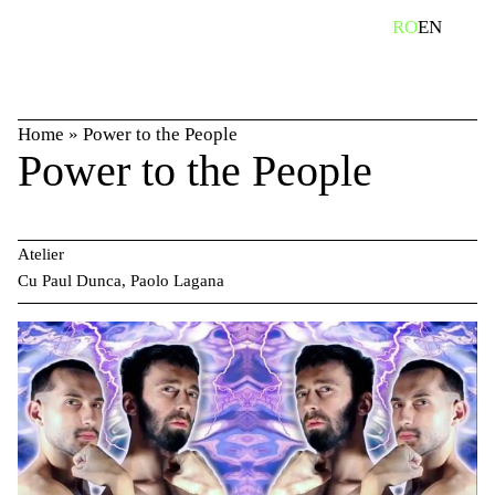
Skip
caută
RO
EN
to
content
Home
»
Power to the People
Power to the People
Atelier
Cu Paul Dunca, Paolo Lagana