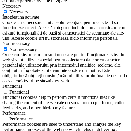
asupra experienței dvs. de navigare.
Necessary
Necessary
Întotdeauna activate
Cookie-urile necesare sunt absolut esențiale pentru ca site-ul să
funcționeze corect. Această categorie include numai cookie-uri care
asigură funcționalități de bază și caracteristici de securitate ale site-
ului. Aceste cookie-uri nu stochează nicio informație personală.
Non-necessary
Non-necessary
Orice cookie-uri care nu sunt necesare pentru funcționarea site-ului
web și sunt utilizate special pentru colectarea datelor cu caracter
personal ale utilizatorului prin intermediul analitice, reclame, alte
conținuturi înglobate sunt denumite cookie-uri inutile. Este
obligatoriu să obțineți consimțământul utilizatorului înainte de a rula
aceste cookie-uri pe site-ul dvs. web.
Functional
Functional
Functional cookies help to perform certain functionalities like
sharing the content of the website on social media platforms, collect
feedbacks, and other third-party features.
Performance
Performance
Performance cookies are used to understand and analyze the key
performance indexes of the website which helps in delivering a