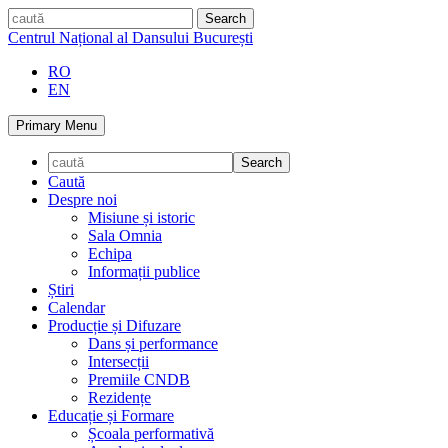
Skip
caută
to
Centrul Național al Dansului București
content
RO
EN
Primary Menu
Caută
Despre noi
Misiune și istoric
Sala Omnia
Echipa
Informații publice
Știri
Calendar
Producție și Difuzare
Dans și performance
Intersecții
Premiile CNDB
Rezidențe
Educație și Formare
Școala performativă