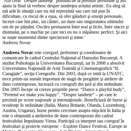
‘Am creat “Despre tandreţe” pornind de la premize personale şi am
ajuns la final să vorbesc despre tandreţea actului artistic. Eu aleg să
mă arăt în situaţii care nu mă reprezintă sau care mă pun în
dificultate, cu riscul de a eşua, să ofer gânduri şi emoţii personale,
lucruri care îmi plac, un cântec, un dans sau singuratatea ultimului
om de pe pământ. Oscilez permanent între real şi fictiv, între sincer şi
disimulat, pe o muchie pe care nici eu nu o stăpânesc perfect. Şi aici
se naște momentul dintre spectactori şi mine.’
Andreea Novac
Andreea Novac
este coregraf, performer şi coordonator de
comunicare în cadrul Centrului Naţional al Dansului Bucureşti. A
studiat Psihologia la Universitatea Bucureşti, iar în 2008 a absolvit
Universitatea Naţională de Artă Teatrală şi Cinematografică “IL
Caragiale”, secţia Coregrafie. Din 2003, după ce intră la UNATC,
trece printr-un număr important de stagii de pregătire şi ateliere de
dans contemporan, lucrează cu coregrafi din ţară şi din străinătate.
Din 2005 începe să creeze propriile piese: “Dance a playful body”,
“Pretend we make you happy”, “Despre tandrețe” – pe care le
prezintă pe scene naţionale şi internaţionale. Beneficiază de burse şi
rezidenţe în străinătate (Italia, Marea Britanie, Olanda, Luxemburg,
Austria, Ungaria), burse pentru cercetare asupra mişcării în Italia şi
este o obişnuită a atelierelor de dans contemporan din cadrul
festivalului Impulstanz Viena. Participă ca interpret sau coregraf în
festivaluri şi proiecte europene – Explore Dance Festival, Europe in