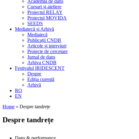
Academia de dans
Cursuri și ateliere
Proiectul RELAY
Proiectul MOVIDA
SEEDS
Mediatecă și Arhivă
Mediatecă
Publicații CNDB
Articole și interviuri
Proiecte de cercetare
Jurnal de dans
Arhiva CNDB
Festivalul IRIDESCENT
Despre
Ediția curentă
Arhivă
RO
EN
Home
»
Despre tandrețe
Despre tandrețe
Dans & performance