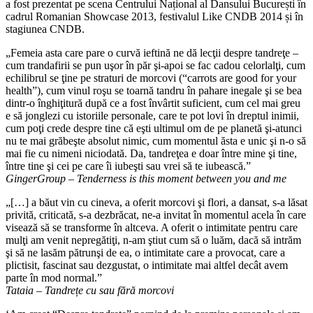
a fost prezentat pe scena Centrului Național al Dansului București în
cadrul Romanian Showcase 2013, festivalul Like CNDB 2014 și în
stagiunea CNDB.
„Femeia asta care pare o curvă ieftină ne dă lecţii despre tandreţe –
cum trandafirii se pun uşor în păr şi-apoi se fac cadou celorlalţi, cum
echilibrul se ţine pe straturi de morcovi (“carrots are good for your
health”), cum vinul roşu se toarnă tandru în pahare inegale şi se bea
dintr-o înghiţitură după ce a fost învârtit suficient, cum cel mai greu
e să jonglezi cu istoriile personale, care te pot lovi în dreptul inimii,
cum poţi crede despre tine că eşti ultimul om de pe planetă şi-atunci
nu te mai grăbeşte absolut nimic, cum momentul ăsta e unic şi n-o să
mai fie cu nimeni niciodată. Da, tandreţea e doar între mine şi tine,
între tine şi cei pe care îi iubeşti sau vrei să te iubească.”
GingerGroup – Tenderness is this moment between you and me
„[…] a băut vin cu cineva, a oferit morcovi şi flori, a dansat, s-a lăsat
privită, criticată, s-a dezbrăcat, ne-a invitat în momentul acela în care
visează să se transforme în altceva. A oferit o intimitate pentru care
mulţi am venit nepregătiţi, n-am ştiut cum să o luăm, dacă să intrăm
şi să ne lasăm pătrunşi de ea, o intimitate care a provocat, care a
plictisit, fascinat sau dezgustat, o intimitate mai altfel decât avem
parte în mod normal.”
Tataia – Tandrețe cu sau fără morcovi