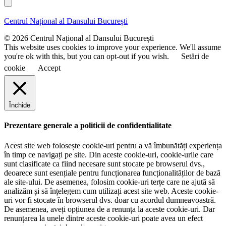
l
n
m
u
e
Centrul Național al Dansului București
m
e
© 2026 Centrul Național al Dansului București
This website uses cookies to improve your experience. We'll assume
you're ok with this, but you can opt-out if you wish.
Setări de
cookie
Accept
Închide
Prezentare generale a politicii de confidentialitate
Acest site web folosește cookie-uri pentru a vă îmbunătăți experiența
în timp ce navigați pe site. Din aceste cookie-uri, cookie-urile care
sunt clasificate ca fiind necesare sunt stocate pe browserul dvs.,
deoarece sunt esențiale pentru funcționarea funcționalităților de bază
ale site-ului. De asemenea, folosim cookie-uri terțe care ne ajută să
analizăm și să înțelegem cum utilizați acest site web. Aceste cookie-
uri vor fi stocate în browserul dvs. doar cu acordul dumneavoastră.
De asemenea, aveți opțiunea de a renunța la aceste cookie-uri. Dar
renunțarea la unele dintre aceste cookie-uri poate avea un efect