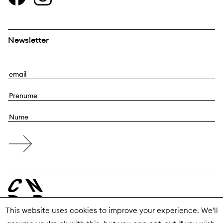
Newsletter
E
m
P
a
r
i
N
e
l
u
n
m
u
e
m
e
This website uses cookies to improve your experience. We'll