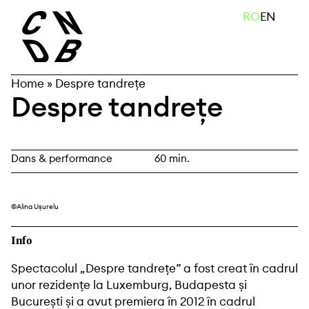
Skip
caută
RO
EN
to
content
Home
»
Despre tandrețe
Despre tandrețe
Dans & performance
60 min.
©Alina Ușurelu
Info
Spectacolul „Despre tandrețe” a fost creat în cadrul
unor rezidențe la Luxemburg, Budapesta și
București și a avut premiera în 2012 în cadrul