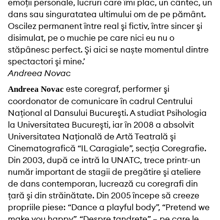
emoţii personale, lucruri care îmi plac, un cântec, un
dans sau singuratatea ultimului om de pe pământ.
Oscilez permanent între real şi fictiv, între sincer şi
disimulat, pe o muchie pe care nici eu nu o
stăpânesc perfect. Şi aici se naște momentul dintre
spectactori şi mine.’
Andreea Novac
este coregraf, performer şi
Andreea Novac
coordonator de comunicare în cadrul Centrului
Naţional al Dansului Bucureşti. A studiat Psihologia
la Universitatea Bucureşti, iar în 2008 a absolvit
Universitatea Naţională de Artă Teatrală şi
Cinematografică “IL Caragiale”, secţia Coregrafie.
Din 2003, după ce intră la UNATC, trece printr-un
număr important de stagii de pregătire şi ateliere
de dans contemporan, lucrează cu coregrafi din
ţară şi din străinătate. Din 2005 începe să creeze
propriile piese: “Dance a playful body”, “Pretend we
make you happy”, “Despre tandrețe” – pe care le