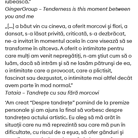
iubească.”
GingerGroup – Tenderness is this moment between
you and me
„[…] a băut vin cu cineva, a oferit morcovi şi flori, a
dansat, s-a lăsat privită, criticată, s-a dezbrăcat,
ne-a invitat în momentul acela în care visează să se
transforme în altceva. A oferit o intimitate pentru
care mulţi am venit nepregătiţi, n-am ştiut cum să o
luăm, dacă să intrăm şi să ne lasăm pătrunşi de ea,
o intimitate care a provocat, care a plictisit,
fascinat sau dezgustat, o intimitate mai altfel decât
avem parte în mod normal.”
Tataia – Tandrețe cu sau fără morcovi
‘Am creat “Despre tandreţe” pornind de la premize
personale şi am ajuns la final să vorbesc despre
tandreţea actului artistic. Eu aleg să mă arăt în
situaţii care nu mă reprezintă sau care mă pun în
dificultate, cu riscul de a eşua, să ofer gânduri şi