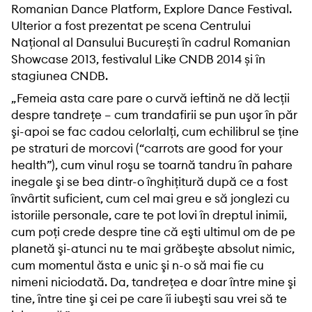
Romanian Dance Platform, Explore Dance Festival.
Ulterior a fost prezentat pe scena Centrului
Național al Dansului București în cadrul Romanian
Showcase 2013, festivalul Like CNDB 2014 și în
stagiunea CNDB.
„Femeia asta care pare o curvă ieftină ne dă lecţii
despre tandreţe – cum trandafirii se pun uşor în păr
şi-apoi se fac cadou celorlalţi, cum echilibrul se ţine
pe straturi de morcovi (“carrots are good for your
health”), cum vinul roşu se toarnă tandru în pahare
inegale şi se bea dintr-o înghiţitură după ce a fost
învârtit suficient, cum cel mai greu e să jonglezi cu
istoriile personale, care te pot lovi în dreptul inimii,
cum poţi crede despre tine că eşti ultimul om de pe
planetă şi-atunci nu te mai grăbeşte absolut nimic,
cum momentul ăsta e unic şi n-o să mai fie cu
nimeni niciodată. Da, tandreţea e doar între mine şi
tine, între tine şi cei pe care îi iubeşti sau vrei să te