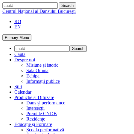
Skip
caută
to
Centrul Național al Dansului București
content
RO
EN
Primary Menu
Caută
Despre noi
Misiune și istoric
Sala Omnia
Echipa
Informații publice
Știri
Calendar
Producție și Difuzare
Dans și performance
Intersecții
Premiile CNDB
Rezidențe
Educație și Formare
Școala performativă