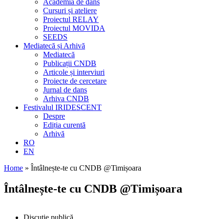
Academia de dans
Cursuri și ateliere
Proiectul RELAY
Proiectul MOVIDA
SEEDS
Mediatecă și Arhivă
Mediatecă
Publicații CNDB
Articole și interviuri
Proiecte de cercetare
Jurnal de dans
Arhiva CNDB
Festivalul IRIDESCENT
Despre
Ediția curentă
Arhivă
RO
EN
Home
»
Întâlnește-te cu CNDB @Timișoara
Întâlnește-te cu CNDB @Timișoara
Discuție publică