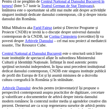
Pentru că ne pregătim de
Centrul Național al Dansului București în
turneu!
(între 5-7 iunie la
Teatrul German de Stat Timișoara
),
întâlnirea este o oportunitate să aflii mai multe atât despre activitățile
singurei instituții dedicate dansului contemporan, cât și despre istoria
dansului din România.
Mihai Mihalcea aka
Farid Fairuz
(artist și Director Programe și
Proiecte CNDB) te invită la o discuție despre universul dansului
contemporan de la CNDB, iar
Corina Cimpoieru
(cercetător) îți va
povesti despre
Arhivele Dansului
– cel mai nou proiect al mediatecii
noastre, The Resource Cube.
Centrul Naţional al Dansului Bucureşti
este o structură unică între
toate instituțiile de spectacol aflate în subordinea Ministerului
Culturii și Identității Naționale. Înființat în mod autentic pentru
sprijinul sectorului independent, în lipsa unui precedent instituțional
dedicat dansului contemporan, CNDB este singura instituție publică
de profil din Europa de Est și își asumă misiunea de a dezvolta
cultura coregrafică în România și în străinătate.
Arhivele Dansului
: deschis pentru (re)inventar(e)! își propune o
perspectivă contemporană asupra practicilor de digitizare, cercetare
și valorificare a documentelor de arhivă despre istoria dansului
modern românesc în contextul noilor media și agendelor creative din
prezent. Demersul are ca scop regenerarea surselor de arhivă pentru