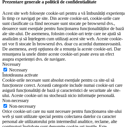
Prezentare generale a politicii de confidentialitate
Acest site web folosește cookie-uri pentru a vă îmbunătăți experiența
în timp ce navigați pe site. Din aceste cookie-uri, cookie-urile care
sunt clasificate ca fiind necesare sunt stocate pe browserul dvs.,
deoarece sunt esențiale pentru funcționarea funcționalităților de bază
ale site-ului. De asemenea, folosim cookie-uri terțe care ne ajută să
analizăm și să înțelegem cum utilizați acest site web. Aceste cookie-
uri vor fi stocate în browserul dvs. doar cu acordul dumneavoastră.
De asemenea, aveți opțiunea de a renunța la aceste cookie-uri. Dar
renunțarea la unele dintre aceste cookie-uri poate avea un efect
asupra experienței dvs. de navigare.
Necessary
Necessary
Întotdeauna activate
Cookie-urile necesare sunt absolut esențiale pentru ca site-ul să
funcționeze corect. Această categorie include numai cookie-uri care
asigură funcționalități de bază și caracteristici de securitate ale site-
ului. Aceste cookie-uri nu stochează nicio informație personală.
Non-necessary
Non-necessary
Orice cookie-uri care nu sunt necesare pentru funcționarea site-ului
web și sunt utilizate special pentru colectarea datelor cu caracter
personal ale utilizatorului prin intermediul analitice, reclame, alte
conținuturi înglobate sunt denumite cookie-uri inutile. Este