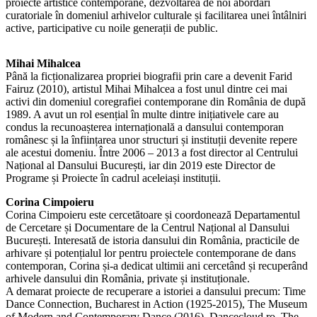
proiecte artistice contemporane, dezvoltarea de noi abordări
curatoriale în domeniul arhivelor culturale și facilitarea unei întâlniri
active, participative cu noile generații de public.
Mihai Mihalcea
Până la ficționalizarea propriei biografii prin care a devenit Farid
Fairuz (2010), artistul Mihai Mihalcea a fost unul dintre cei mai
activi din domeniul coregrafiei contemporane din România de după
1989. A avut un rol esențial în multe dintre inițiativele care au
condus la recunoașterea internațională a dansului contemporan
românesc și la înființarea unor structuri și instituții devenite repere
ale acestui domeniu. Între 2006 – 2013 a fost director al Centrului
Național al Dansului București, iar din 2019 este Director de
Programe și Proiecte în cadrul aceleiași instituții.
Corina Cimpoieru
Corina Cimpoieru este cercetătoare și coordonează Departamentul
de Cercetare și Documentare de la Centrul Național al Dansului
București. Interesată de istoria dansului din România, practicile de
arhivare și potențialul lor pentru proiectele contemporane de dans
contemporan, Corina și-a dedicat ultimii ani cercetând și recuperând
arhivele dansului din România, private și instituționale.
A demarat proiecte de recuperare a istoriei a dansului precum: Time
Dance Connection, Bucharest in Action (1925-2015), The Museum
of Modern and Contemporary Dance (2016), Dancecloud.ro, The