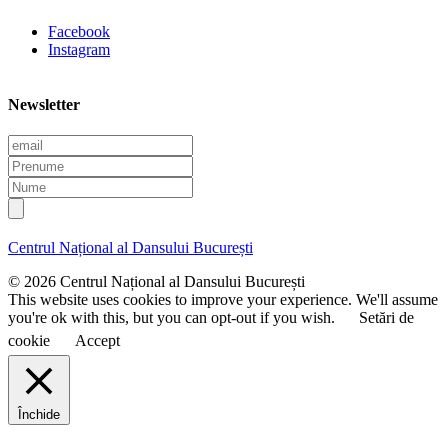
Facebook
Instagram
Newsletter
E
m
P
a
r
N
i
e
u
l
n
m
u
e
Centrul Național al Dansului București
m
e
© 2026 Centrul Național al Dansului București
This website uses cookies to improve your experience. We'll assume
you're ok with this, but you can opt-out if you wish.
Setări de
cookie
Accept
Închide