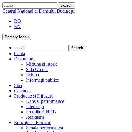
Skip
caută
to
Centrul Național al Dansului București
content
RO
EN
Primary Menu
Caută
Despre noi
Misiune și istoric
Sala Omnia
Echipa
Informații publice
Știri
Calendar
Producție și Difuzare
Dans și performance
Intersecții
Premiile CNDB
Rezidențe
Educație și Formare
Școala performativă