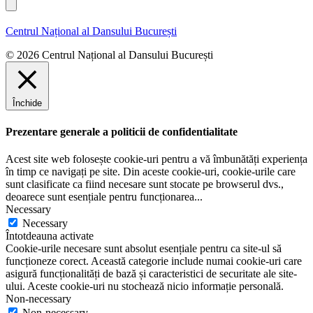
l
n
m
u
e
Centrul Național al Dansului București
m
e
© 2026 Centrul Național al Dansului București
Închide
Prezentare generale a politicii de confidentialitate
Acest site web folosește cookie-uri pentru a vă îmbunătăți experiența
în timp ce navigați pe site. Din aceste cookie-uri, cookie-urile care
sunt clasificate ca fiind necesare sunt stocate pe browserul dvs.,
deoarece sunt esențiale pentru funcționarea
...
Necessary
Necessary
Întotdeauna activate
Cookie-urile necesare sunt absolut esențiale pentru ca site-ul să
funcționeze corect. Această categorie include numai cookie-uri care
asigură funcționalități de bază și caracteristici de securitate ale site-
ului. Aceste cookie-uri nu stochează nicio informație personală.
Non-necessary
Non-necessary