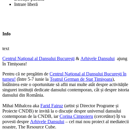
Intrare liberă
Info
text
Centrul Naţional al Dansului Bucureşti
&
Arhivele Dansului
ajung
în Timișoara!
Pentru că ne pregătim de
Centrul Național al Dansului București în
turneu!
(între 5-7 iunie la
Teatrul German de Stat Timișoara
),
întâlnirea este o oportunitate să aflii mai multe atât despre activitățile
singurei instituții dedicate dansului contemporan, cât și despre istoria
dansului din România.
Mihai Mihalcea aka
Farid Fairuz
(artist și Director Programe și
Proiecte CNDB) te invită la o discuție despre universul dansului
contemporan de la CNDB, iar
Corina Cimpoieru
(cercetător) îți va
povesti despre
Arhivele Dansului
– cel mai nou proiect al mediatecii
noastre, The Resource Cube.