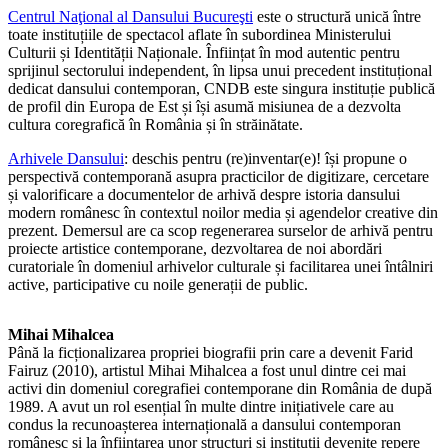
Centrul Naţional al Dansului Bucureşti
este o structură unică între
toate instituțiile de spectacol aflate în subordinea Ministerului
Culturii și Identității Naționale. Înființat în mod autentic pentru
sprijinul sectorului independent, în lipsa unui precedent instituțional
dedicat dansului contemporan, CNDB este singura instituție publică
de profil din Europa de Est și își asumă misiunea de a dezvolta
cultura coregrafică în România și în străinătate.
Arhivele Dansului
: deschis pentru (re)inventar(e)! își propune o
perspectivă contemporană asupra practicilor de digitizare, cercetare
și valorificare a documentelor de arhivă despre istoria dansului
modern românesc în contextul noilor media și agendelor creative din
prezent. Demersul are ca scop regenerarea surselor de arhivă pentru
proiecte artistice contemporane, dezvoltarea de noi abordări
curatoriale în domeniul arhivelor culturale și facilitarea unei întâlniri
active, participative cu noile generații de public.
Mihai Mihalcea
Până la ficționalizarea propriei biografii prin care a devenit Farid
Fairuz (2010), artistul Mihai Mihalcea a fost unul dintre cei mai
activi din domeniul coregrafiei contemporane din România de după
1989. A avut un rol esențial în multe dintre inițiativele care au
condus la recunoașterea internațională a dansului contemporan
românesc și la înființarea unor structuri și instituții devenite repere