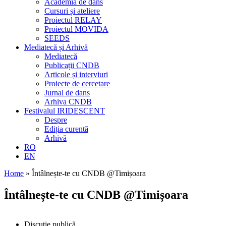
Academia de dans
Cursuri și ateliere
Proiectul RELAY
Proiectul MOVIDA
SEEDS
Mediatecă și Arhivă
Mediatecă
Publicații CNDB
Articole și interviuri
Proiecte de cercetare
Jurnal de dans
Arhiva CNDB
Festivalul IRIDESCENT
Despre
Ediția curentă
Arhivă
RO
EN
Home
»
Întâlnește-te cu CNDB @Timișoara
Întâlnește-te cu CNDB @Timișoara
Discuție publică