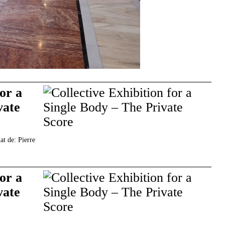
for a
vate
at de: Pierre
for a
vate