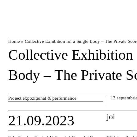
Skip
caută
to
content
Home
»
Collective Exhibition for a Single Body – The Private Scor
Collective Exhibition 
Body – The Private S
13 septembri
Proiect expozițional & performance
21.09.2023
joi