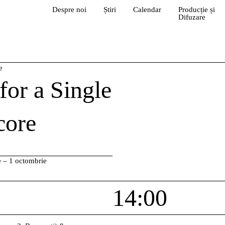
Despre noi
Știri
Calendar
Producție și
Difuzare
e
for a Single
core
e – 1 octombrie
14:00