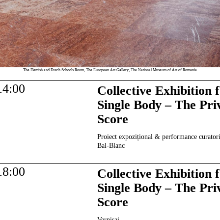
The Flemish and Dutch Schools Room, The European Art Gallery, The National Museum of Art of Romania
14:00
Collective Exhibition 
Single Body – The Pri
Score
Proiect expozițional & performance curatori
Bal-Blanc
18:00
Collective Exhibition 
Single Body – The Pri
Score
Vernisaj