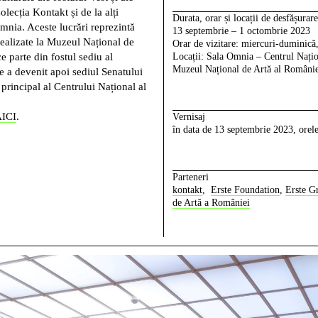
olecția Kontakt și de la alți
Durata, orar și locații de desfășurare
Omnia. Aceste lucrări reprezintă
13 septembrie – 1 octombrie 2023
realizate la Muzeul Național de
Orar de vizitare: miercuri-duminică
 parte din fostul sediu al
Locații: Sala Omnia – Centrul Națio
Muzeul Național de Artă al României
e a devenit apoi sediul Senatului
rincipal al Centrului Național al
ICI
.
Vernisaj
în data de 13 septembrie 2023, orele
Parteneri
kontakt
,
Erste Foundation
,
Erste G
de Artă a României