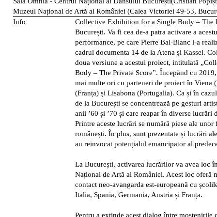
Sala Omnia - Centrul Național al Dansului București(Cristian Popiș
Muzeul Național de Artă al României (Calea Victoriei 49-53, Bucure
Info
Collective Exhibition for a Single Body – The 
București. Va fi cea de-a patra activare a acestu
performance, pe care Pierre Bal-Blanc l-a reali
cadrul documenta 14 de la Atena și Kassel. Colec
doua versiune a acestui proiect, intitulată „Col
Body – The Private Score”. Începând cu 2019, a
mai multe ori cu parteneri de proiect în Viena 
(Franța) și Lisabona (Portugalia). Ca și în cazul 
de la București se concentrează pe gesturi artis
anii ’60 și ’70 și care reapar în diverse lucrări
Printre aceste lucrări se numără piese ale unor
românești. În plus, sunt prezentate și lucrări al
au reinvocat potențialul emancipator al predeces
La București, activarea lucrărilor va avea loc 
Național de Artă al României. Acest loc oferă 
contact neo-avangarda est-europeană cu școlile
Italia, Spania, Germania, Austria și Franța.
Pentru a extinde acest dialog între moștenirile cu