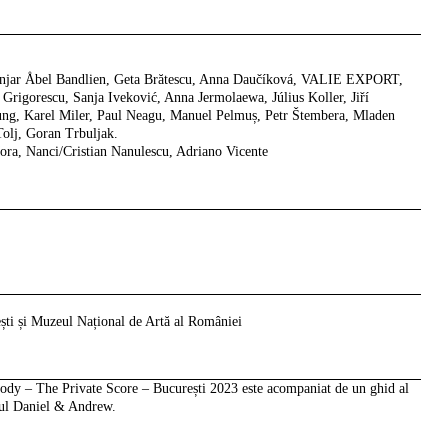
ynjar Åbel Bandlien, Geta Brătescu, Anna Daučíková, VALIE EXPORT,
Grigorescu, Sanja Iveković, Anna Jermolaewa, Július Koller, Jiří
ng, Karel Miler, Paul Neagu, Manuel Pelmuș, Petr Štembera, Mladen
Tolj, Goran Trbuljak.
ora, Nanci/Cristian Nanulescu, Adriano Vicente
ști și Muzeul Național de Artă al României
 Body – The Private Score – București 2023
este acompaniat de un ghid al
ioul Daniel & Andrew.