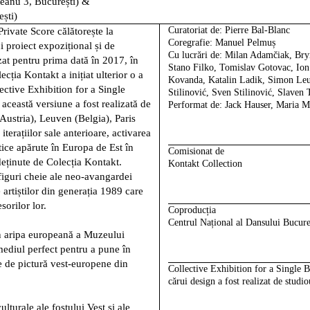
teanu 3, București) &
ști)
Curatoriat de
: Pierre Bal-Blanc
Private Score
călătorește la
Coregrafie:
Manuel Pelmuș
i proiect expozițional și de
Cu lucrări de
: Milan Adamčiak, Br
zat pentru prima dată în 2017, în
Stano Filko, Tomislav Gotovac, Ion 
ția Kontakt a inițiat ulterior o a
Kovanda, Katalin Ladik, Simon Leu
lective Exhibition for a Single
Stilinović, Sven Stilinović, Slaven 
ceastă versiune a fost realizată de
Performat de
: Jack Hauser, Maria M
(Austria), Leuven (Belgia), Paris
iterațiilor sale anterioare, activarea
tice apărute în Europa de Est în
Comisionat de
 deținute de Colecția Kontakt.
Kontakt Collection
 figuri cheie ale neo-avangardei
e artiștilor din generația 1989 care
orilor lor.
Coproducția
Centrul Național al Dansului Bucure
în aripa europeană a Muzeului
mediul perfect pentru a pune în
 de pictură vest-europene din
Collective Exhibition for a Single
cărui design a fost realizat de stud
lturale ale fostului Vest și ale