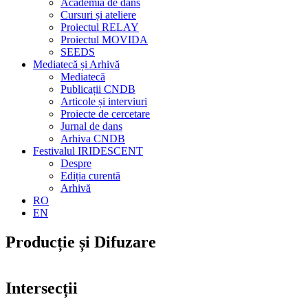
Academia de dans
Cursuri și ateliere
Proiectul RELAY
Proiectul MOVIDA
SEEDS
Mediatecă și Arhivă
Mediatecă
Publicații CNDB
Articole și interviuri
Proiecte de cercetare
Jurnal de dans
Arhiva CNDB
Festivalul IRIDESCENT
Despre
Ediția curentă
Arhivă
RO
EN
Producție și Difuzare
Intersecții