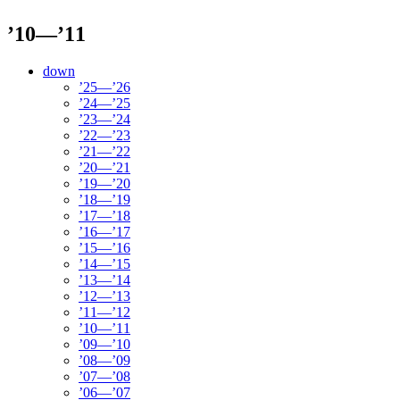
’10—’11
down
’25—’26
’24—’25
’23—’24
’22—’23
’21—’22
’20—’21
’19—’20
’18—’19
’17—’18
’16—’17
’15—’16
’14—’15
’13—’14
’12—’13
’11—’12
’10—’11
’09—’10
’08—’09
’07—’08
’06—’07