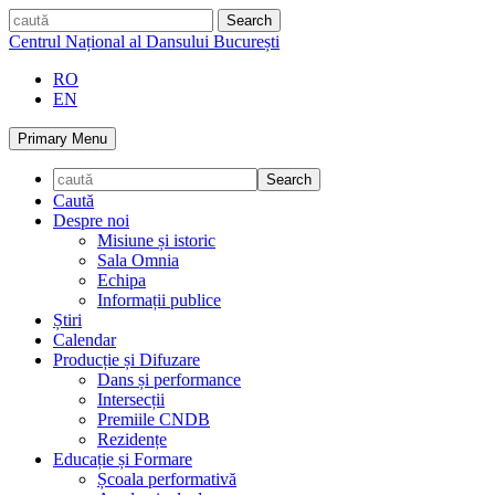
Skip
caută
to
Centrul Național al Dansului București
content
RO
EN
Primary Menu
Caută
Despre noi
Misiune și istoric
Sala Omnia
Echipa
Informații publice
Știri
Calendar
Producție și Difuzare
Dans și performance
Intersecții
Premiile CNDB
Rezidențe
Educație și Formare
Școala performativă