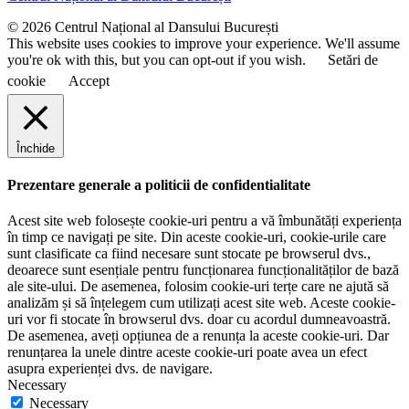
m
e
© 2026 Centrul Național al Dansului București
This website uses cookies to improve your experience. We'll assume
you're ok with this, but you can opt-out if you wish.
Setări de
cookie
Accept
Închide
Prezentare generale a politicii de confidentialitate
Acest site web folosește cookie-uri pentru a vă îmbunătăți experiența
în timp ce navigați pe site. Din aceste cookie-uri, cookie-urile care
sunt clasificate ca fiind necesare sunt stocate pe browserul dvs.,
deoarece sunt esențiale pentru funcționarea funcționalităților de bază
ale site-ului. De asemenea, folosim cookie-uri terțe care ne ajută să
analizăm și să înțelegem cum utilizați acest site web. Aceste cookie-
uri vor fi stocate în browserul dvs. doar cu acordul dumneavoastră.
De asemenea, aveți opțiunea de a renunța la aceste cookie-uri. Dar
renunțarea la unele dintre aceste cookie-uri poate avea un efect
asupra experienței dvs. de navigare.
Necessary
Necessary