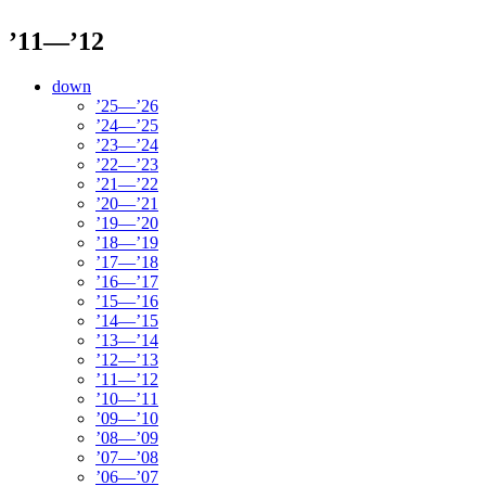
’11—’12
down
’25—’26
’24—’25
’23—’24
’22—’23
’21—’22
’20—’21
’19—’20
’18—’19
’17—’18
’16—’17
’15—’16
’14—’15
’13—’14
’12—’13
’11—’12
’10—’11
’09—’10
’08—’09
’07—’08
’06—’07