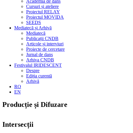
Academia de dans
Cursuri și ateliere
Proiectul RELAY
Proiectul MOVIDA
SEEDS
Mediatecă și Arhivă
Mediatecă
Publicații CNDB
Articole și interviuri
Proiecte de cercetare
Jurnal de dans
Arhiva CNDB
Festivalul IRIDESCENT
Despre
Ediția curentă
Arhivă
RO
EN
Producție și Difuzare
Intersecții