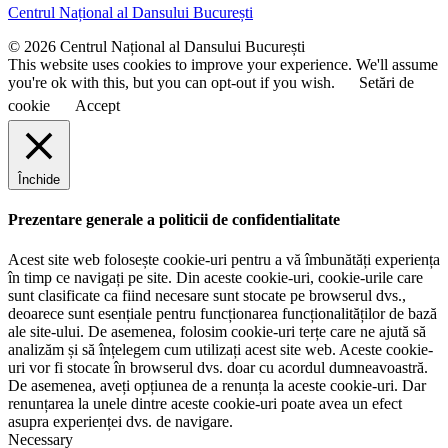
u
e
Centrul Național al Dansului București
m
e
© 2026 Centrul Național al Dansului București
This website uses cookies to improve your experience. We'll assume
you're ok with this, but you can opt-out if you wish.
Setări de
cookie
Accept
Închide
Prezentare generale a politicii de confidentialitate
Acest site web folosește cookie-uri pentru a vă îmbunătăți experiența
în timp ce navigați pe site. Din aceste cookie-uri, cookie-urile care
sunt clasificate ca fiind necesare sunt stocate pe browserul dvs.,
deoarece sunt esențiale pentru funcționarea funcționalităților de bază
ale site-ului. De asemenea, folosim cookie-uri terțe care ne ajută să
analizăm și să înțelegem cum utilizați acest site web. Aceste cookie-
uri vor fi stocate în browserul dvs. doar cu acordul dumneavoastră.
De asemenea, aveți opțiunea de a renunța la aceste cookie-uri. Dar
renunțarea la unele dintre aceste cookie-uri poate avea un efect
asupra experienței dvs. de navigare.
Necessary