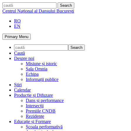
Skip
caută
to
Centrul Național al Dansului București
content
RO
EN
Primary Menu
Caută
Despre noi
Misiune și istoric
Sala Omnia
Echipa
Informații publice
Știri
Calendar
Producție și Difuzare
Dans și performance
Intersecții
Premiile CNDB
Rezidențe
Educație și Formare
Școala performativă