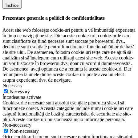
Închide
Prezentare generale a politicii de confidentialitate
Acest site web folosește cookie-uri pentru a vă îmbunătăți experiența
în timp ce navigați pe site. Din aceste cookie-uri, cookie-urile care
sunt clasificate ca fiind necesare sunt stocate pe browserul dvs.,
deoarece sunt esențiale pentru funcționarea funcționalităților de bază
ale site-ului. De asemenea, folosim cookie-uri terțe care ne ajută să
analizăm și să înțelegem cum utilizați acest site web. Aceste cookie-
uri vor fi stocate în browserul dvs. doar cu acordul dumneavoastră.
De asemenea, aveți opțiunea de a renunța la aceste cookie-uri. Dar
renunțarea la unele dintre aceste cookie-uri poate avea un efect
asupra experienței dvs. de navigare.
Necessary
Necessary
Întotdeauna activate
Cookie-urile necesare sunt absolut esențiale pentru ca site-ul să
funcționeze corect. Această categorie include numai cookie-uri care
asigură funcționalități de bază și caracteristici de securitate ale site-
ului. Aceste cookie-uri nu stochează nicio informație personală.
Non-necessary
Non-necessary
Orice cookie-uri care nu sunt necesare pentru funcționarea site-ului