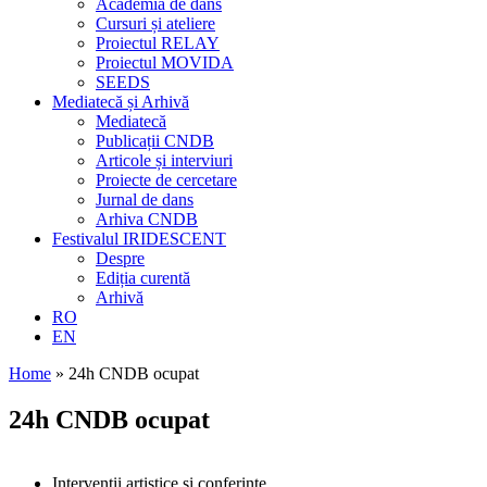
Academia de dans
Cursuri și ateliere
Proiectul RELAY
Proiectul MOVIDA
SEEDS
Mediatecă și Arhivă
Mediatecă
Publicații CNDB
Articole și interviuri
Proiecte de cercetare
Jurnal de dans
Arhiva CNDB
Festivalul IRIDESCENT
Despre
Ediția curentă
Arhivă
RO
EN
Home
»
24h CNDB ocupat
24h CNDB ocupat
Intervenții artistice si conferințe