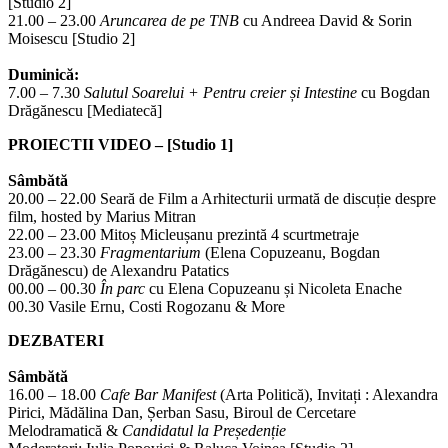
[Studio 2]
21.00 – 23.00
Aruncarea de pe TNB
cu Andreea David & Sorin
Moisescu [Studio 2]
Duminică:
7.00 – 7.30
Salutul Soarelui + Pentru creier și Intestine
cu Bogdan
Drăgănescu [Mediatecă]
PROIECTII VIDEO – [Studio 1]
Sâmbătă
20.00 – 22.00 Seară de Film a Arhitecturii urmată de discuție despre
film, hosted by Marius Mitran
22.00 – 23.00 Mitoș Micleușanu prezintă 4 scurtmetraje
23.00 – 23.30
Fragmentarium
(Elena Copuzeanu, Bogdan
Drăgănescu) de Alexandru Patatics
00.00 – 00.30
În parc
cu Elena Copuzeanu și Nicoleta Enache
00.30 Vasile Ernu, Costi Rogozanu & More
DEZBATERI
Sâmbătă
16.00 – 18.00
Cafe Bar Manifest
(Arta Politică), Invitați : Alexandra
Pirici, Mădălina Dan, Șerban Sasu, Biroul de Cercetare
Melodramatică &
Candidatul la Președenție