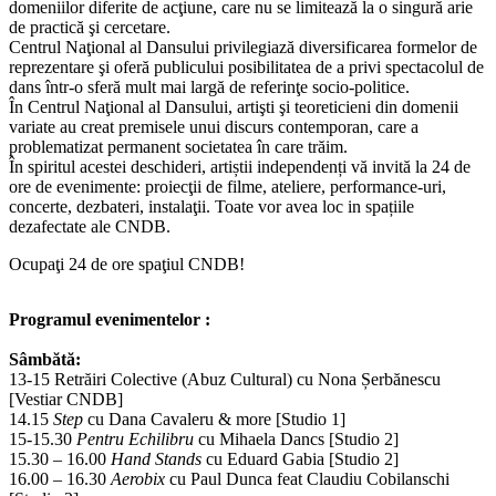
domeniilor diferite de acţiune, care nu se limitează la o singură arie
de practică şi cercetare.
Centrul Naţional al Dansului privilegiază diversificarea formelor de
reprezentare şi oferă publicului posibilitatea de a privi spectacolul de
dans într-o sferă mult mai largă de referinţe socio-politice.
În Centrul Naţional al Dansului, artişti şi teoreticieni din domenii
variate au creat premisele unui discurs contemporan, care a
problematizat permanent societatea în care trăim.
În spiritul acestei deschideri, artiștii independenți vă invită la 24 de
ore de evenimente: proiecţii de filme, ateliere, performance-uri,
concerte, dezbateri, instalaţii. Toate vor avea loc in spațiile
dezafectate ale CNDB.
Ocupaţi 24 de ore spaţiul CNDB!
Programul evenimentelor :
Sâmbătă:
13-15 Retrăiri Colective (Abuz Cultural) cu Nona Șerbănescu
[Vestiar CNDB]
14.15
Step
cu Dana Cavaleru & more [Studio 1]
15-15.30
Pentru Echilibru
cu Mihaela Dancs [Studio 2]
15.30 – 16.00
Hand Stands
cu Eduard Gabia [Studio 2]
16.00 – 16.30
Aerobix
cu Paul Dunca feat Claudiu Cobilanschi