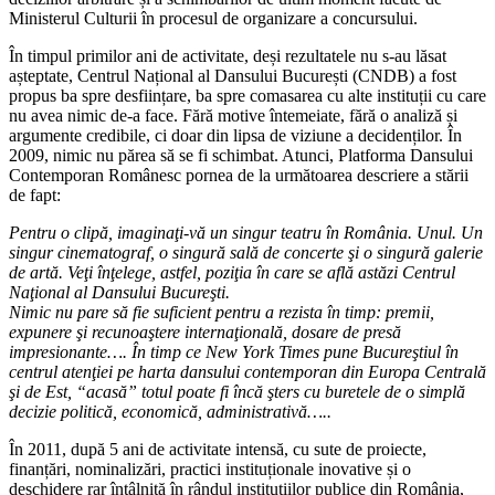
Ministerul Culturii în procesul de organizare a concursului.
În timpul primilor ani de activitate, deși rezultatele nu s-au lăsat
așteptate, Centrul Național al Dansului București (CNDB) a fost
propus ba spre desființare, ba spre comasarea cu alte instituții cu care
nu avea nimic de-a face. Fără motive întemeiate, fără o analiză și
argumente credibile, ci doar din lipsa de viziune a decidenților. În
2009, nimic nu părea să se fi schimbat. Atunci, Platforma Dansului
Contemporan Românesc pornea de la următoarea descriere a stării
de fapt:
Pentru o clipă, imaginaţi-vă un singur teatru în România. Unul. Un
singur cinematograf, o singură sală de concerte şi o singură galerie
de artă. Veţi înţelege, astfel, poziţia în care se află astăzi Centrul
Naţional al Dansului Bucureşti.
Nimic nu pare să fie suficient pentru a rezista în timp: premii,
expunere şi recunoaştere internaţională, dosare de presă
impresionante…. În timp ce New York Times pune Bucureştiul în
centrul atenţiei pe harta dansului contemporan din Europa Centrală
şi de Est, “acasă” totul poate fi încă şters cu buretele de o simplă
decizie politică, economică, administrativă…..
În 2011, după 5 ani de activitate intensă, cu sute de proiecte,
finanțări, nominalizări, practici instituționale inovative și o
deschidere rar întâlnită în rândul instituțiilor publice din România,