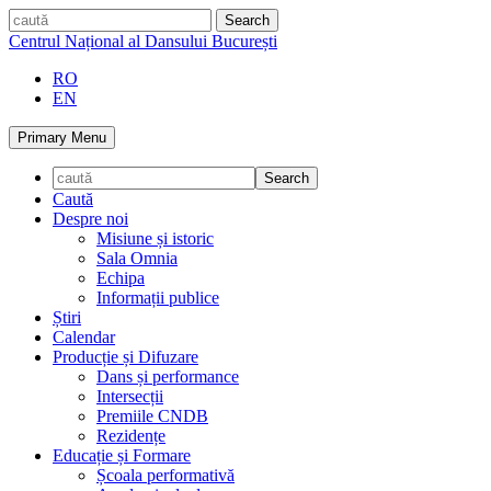
Skip
caută
to
Centrul Național al Dansului București
content
RO
EN
Primary Menu
Caută
Despre noi
Misiune și istoric
Sala Omnia
Echipa
Informații publice
Știri
Calendar
Producție și Difuzare
Dans și performance
Intersecții
Premiile CNDB
Rezidențe
Educație și Formare
Școala performativă