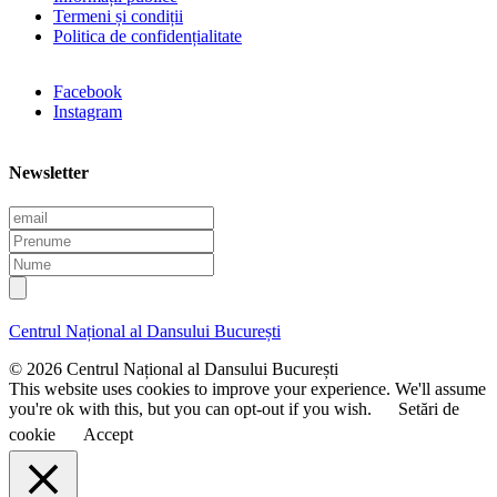
Termeni și condiții
Politica de confidențialitate
Facebook
Instagram
Newsletter
E
m
P
a
r
N
i
e
u
l
n
m
u
e
Centrul Național al Dansului București
m
e
© 2026 Centrul Național al Dansului București
This website uses cookies to improve your experience. We'll assume
you're ok with this, but you can opt-out if you wish.
Setări de
cookie
Accept