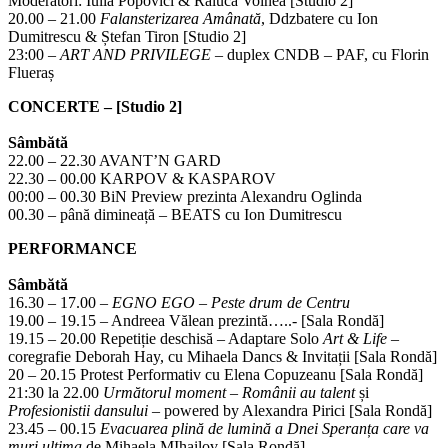
Moderatori: Iulia Popovici & Raluca Voinea [Studio 2]
20.00 – 21.00
Falansterizarea Amânată
, Ddzbatere cu Ion
Dumitrescu & Ștefan Tiron [Studio 2]
23:00 –
ART AND PRIVILEGE
– duplex CNDB – PAF, cu Florin
Flueraș
CONCERTE – [Studio 2]
Sâmbătă
22.00 – 22.30 AVANT’N GARD
22.30 – 00.00 KARPOV & KASPAROV
00:00 – 00.30 BiN Preview prezinta Alexandru Oglinda
00.30 – până dimineață – BEATS cu Ion Dumitrescu
PERFORMANCE
Sâmbătă
16.30 – 17.00 –
EGNO EGO – Peste drum de Centru
19.00 – 19.15 – Andreea Vălean prezintă…..- [Sala Rondă]
19.15 – 20.00 Repetiție deschisă – Adaptare Solo
Art & Life
–
coregrafie Deborah Hay, cu Mihaela Dancs & Invitații [Sala Rondă]
20 – 20.15 Protest Performativ cu Elena Copuzeanu [Sala Rondă]
21:30 la 22.00
Următorul moment – Românii au talent
și
Profesionistii dansului
– powered by Alexandra Pirici [Sala Rondă]
23.45 – 00.15
Evacuarea plină de lumină a Dnei Speranța care va
muri ultima
de Mihaela MIhailov [Sala Rondă]