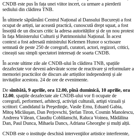
CNDB este pus în fața unei viitor incert, ca urmare a pierderii
sediului din clădirea TNB.
În ultimele săptâmâni Centrul Național al Dansului București a fost
ocupat de artiști, iar această practică, cunoscută drept squat, a fost
însoțită de un discurs critic la adresa autorităților și de un nou protest
în fața Ministerului Culturii și Patrimoniului Național. În acest
context a fost adresată ministrului Kelemen Hunor o scrisoare
semnată de peste 250 de coregrafi, curatori, actori, regizori, critici,
cineaști sau simpli spectatori interesați de soarta CNDB.
În aceste ultime zile ale CNDB-ului în clădirea TNB, spațiile
dezafectate vor deveni adevărate scene de reactivare și reformulare a
memoriei practicilor de discurs ale artiștilor independenți și ale
invitaților acestora. 24 de ore de evenimente.
De
sîmbătă, 9 aprilie, ora 12.00, pînă duminică, 10 aprilie, ora
12.00
, spaţiile dezafectate ale CNDB-ului vor fi ocupate de
coregrafi, performeri, arhitecţi, activişti culturali, artişti vizuali și
scriitori: Candidatul la Preşedinţie, Vasile Ernu, Eduard Gabia,
Mitoş Miclăuşan, Dan Perjovschi, Ştefan Tiron, Cosmin Manolescu,
Andreea Vălean, Claudiu Coblilanschi, Raluca Voinea, Mădălina
Dan, Paul Dunca, Mihaela Dancs, Adriana Gheorghe și mulți alții.
CNDB este o instituţie deschisă intervenţiilor artistice interferente,