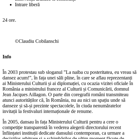
Intrare liberă
24 ore.
©Claudiu Cobilanschi
Info
În 2003 protestau sub sloganul ”La naiba cu posteritatea, eu vreau să
dansez acum!”, în fața unei săli pline, în care se aflau reprezentanți
ai Ministerului Culturii și ai diplomației, cu ocazia vizitei oficiale în
România a ministrului francez al Culturii și Comunicării, domnul
Jean Jacques Aillagon. O parte din coregrafii români transmiteau
atunci autorităților că, în România, nu au nici un spațiu unde să
danseze și să-și prezinte spectacolele, în ciuda nenumăratelor
invitații la festivaluri internaționale de renume.
În 2005, dansau în fața Ministerului Culturii pentru a cere o
competiție transparentă în vederea alegerii directorului recent
înființatei instituții dedicate dansului contemporan, ca urmare a
deciziilor arbitrare și a schimbărilor de ultim moment făcute de