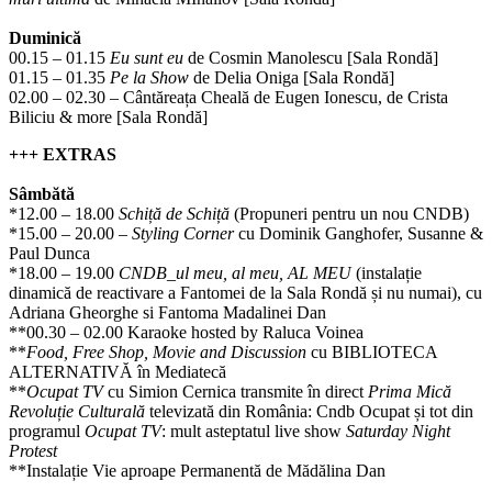
Duminică
00.15 – 01.15
Eu sunt eu
de Cosmin Manolescu [Sala Rondă]
01.15 – 01.35
Pe la Show
de Delia Oniga [Sala Rondă]
02.00 – 02.30 – Cântăreața Cheală de Eugen Ionescu, de Crista
Biliciu & more [Sala Rondă]
+++ EXTRAS
Sâmbătă
*12.00 – 18.00
Schiță de Schiță
(Propuneri pentru un nou CNDB)
*15.00 – 20.00 –
Styling Corner
cu Dominik Ganghofer, Susanne &
Paul Dunca
*18.00 – 19.00
CNDB_ul meu, al meu, AL MEU
(instalație
dinamică de reactivare a Fantomei de la Sala Rondă și nu numai), cu
Adriana Gheorghe si Fantoma Madalinei Dan
**00.30 – 02.00 Karaoke hosted by Raluca Voinea
**
Food, Free Shop, Movie and Discussion
cu BIBLIOTECA
ALTERNATIVĂ în Mediatecă
**
Ocupat TV
cu Simion Cernica transmite în direct
Prima Mică
Revoluție Culturală
televizată din România: Cndb Ocupat și tot din
programul
Ocupat TV
: mult asteptatul live show
Saturday Night
Protest
**Instalație Vie aproape Permanentă de Mădălina Dan