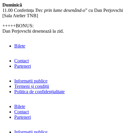
Duminică
11.00 Conferința
Trec prin lume desenând-o
” cu Dan Perjovschi
[Sala Atelier TNB]
+++++BONUS:
Dan Perjovschi desenează la zid.
Bilete
Contact
Parteneri
Informații publice
Termeni și condiții
Politica de confidențialitate
Bilete
Contact
Parteneri
Informații publice