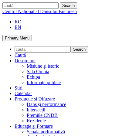
Skip
caută
to
Centrul Național al Dansului București
content
RO
EN
Primary Menu
Caută
Despre noi
Misiune și istoric
Sala Omnia
Echipa
Informații publice
Știri
Calendar
Producție și Difuzare
Dans și performance
Intersecții
Premiile CNDB
Rezidențe
Educație și Formare
Școala performativă