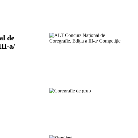
al de
II-a/