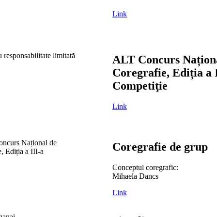
Link
ALT Concurs Națion
Coregrafie, Ediția a I
Competiţie
Link
Coregrafie de grup
Conceptul coregrafic:
Mihaela Dancs
Link