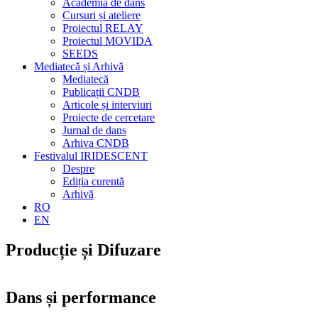
Academia de dans
Cursuri și ateliere
Proiectul RELAY
Proiectul MOVIDA
SEEDS
Mediatecă și Arhivă
Mediatecă
Publicații CNDB
Articole și interviuri
Proiecte de cercetare
Jurnal de dans
Arhiva CNDB
Festivalul IRIDESCENT
Despre
Ediția curentă
Arhivă
RO
EN
Producție și Difuzare
Dans și performance