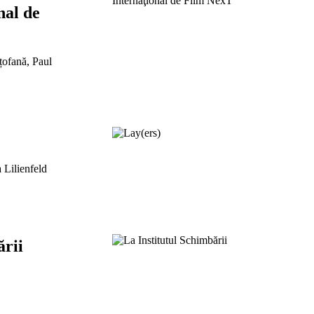
nal de
țofană, Paul
a Lilienfeld
ării