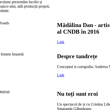
secțiune prezentăm lucrări și
nce-ului, atât producții proprii,
ăzduite.
Mădălina Dan - artis
al CNDB în 2016
Link
Despre tandrețe
Conceptul si coregrafia: Andreea
Link
Nu toți sunt eroi
Un spectacol de și cu Cristina Lili
Smaranda Găbudeanu