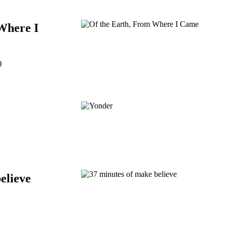
Where I
)
elieve