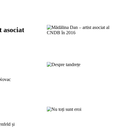
t asociat
 Novac
enfeld și