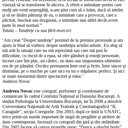
visează să se transforme în altceva. A oferit o intimitate pentru care
mulţi am venit nepregătiţi, n-am ştiut cum să o luăm, dacă să intrăm
şi să ne lăsăm pătrunşi de ea, o intimitate care a provocat, care a
plictisit, fascinat sau dezgustat, o intimitate mai altfel decât avem
parte în mod normal.”
Tataia – Tandrețe cu sau fără morcovi
‘Am creat “Despre tandreţe” pornind de la premize personale şi am
ajuns la final să vorbesc despre tandreţea actului artistic. Eu aleg să
mă arăt în situaţii care nu mă reprezintă sau care mă pun în
dificultate, cu riscul de a eşua, să ofer gânduri şi emoţii personale,
lucruri care îmi plac, un cântec, un dans sau singuratatea ultimului
om de pe pământ. Oscilez permanent între real şi fictiv, între sincer şi
disimulat, pe o muchie pe care nici eu nu o stăpânesc perfect. Şi aici
se naște momentul dintre spectactori şi mine.’
Andreea Novac
Andreea Novac
este coregraf, performer şi coordonator de
comunicare în cadrul Centrului Naţional al Dansului Bucureşti. A
studiat Psihologia la Universitatea Bucureşti, iar în 2008 a absolvit
Universitatea Naţională de Artă Teatrală şi Cinematografică “IL
Caragiale”, secţia Coregrafie. Din 2003, după ce intră la UNATC,
trece printr-un număr important de stagii de pregătire şi ateliere de
dans contemporan, lucrează cu coregrafi din ţară şi din străinătate.
Din 2005 începe să creeze propriile piese: “Dance a playful body”,