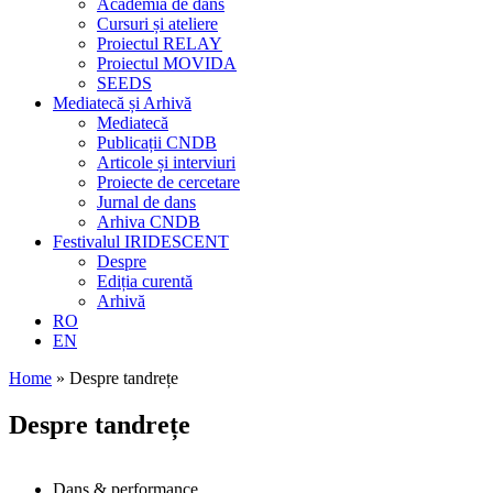
Academia de dans
Cursuri și ateliere
Proiectul RELAY
Proiectul MOVIDA
SEEDS
Mediatecă și Arhivă
Mediatecă
Publicații CNDB
Articole și interviuri
Proiecte de cercetare
Jurnal de dans
Arhiva CNDB
Festivalul IRIDESCENT
Despre
Ediția curentă
Arhivă
RO
EN
Home
»
Despre tandrețe
Despre tandrețe
Dans & performance