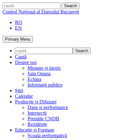
Skip
caută
to
Centrul Național al Dansului București
content
RO
EN
Primary Menu
Caută
Despre noi
Misiune și istoric
Sala Omnia
Echipa
Informații publice
Știri
Calendar
Producție și Difuzare
Dans și performance
Intersecții
Premiile CNDB
Rezidențe
Educație și Formare
Școala performativă