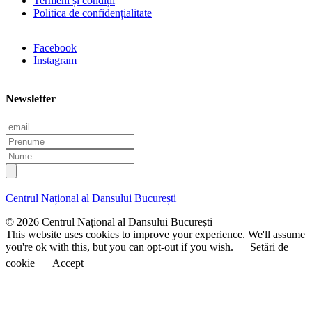
Termeni și condiții
Politica de confidențialitate
Facebook
Instagram
Newsletter
E
m
P
a
r
N
i
e
u
l
n
m
u
e
Centrul Național al Dansului București
m
e
© 2026 Centrul Național al Dansului București
This website uses cookies to improve your experience. We'll assume
you're ok with this, but you can opt-out if you wish.
Setări de
cookie
Accept