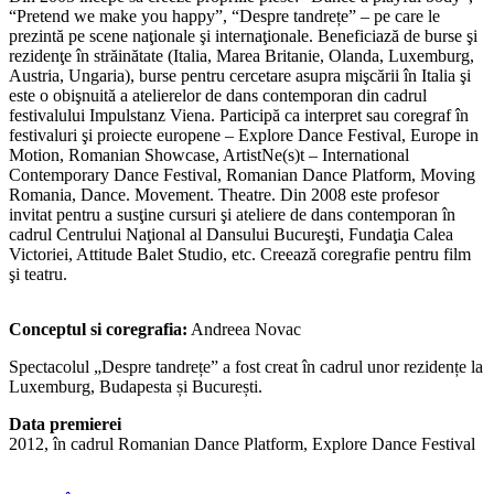
“Pretend we make you happy”, “Despre tandrețe” – pe care le
prezintă pe scene naţionale şi internaţionale. Beneficiază de burse şi
rezidenţe în străinătate (Italia, Marea Britanie, Olanda, Luxemburg,
Austria, Ungaria), burse pentru cercetare asupra mişcării în Italia şi
este o obişnuită a atelierelor de dans contemporan din cadrul
festivalului Impulstanz Viena. Participă ca interpret sau coregraf în
festivaluri şi proiecte europene – Explore Dance Festival, Europe in
Motion, Romanian Showcase, ArtistNe(s)t – International
Contemporary Dance Festival, Romanian Dance Platform, Moving
Romania, Dance. Movement. Theatre. Din 2008 este profesor
invitat pentru a susţine cursuri şi ateliere de dans contemporan în
cadrul Centrului Naţional al Dansului Bucureşti, Fundaţia Calea
Victoriei, Attitude Balet Studio, etc. Creează coregrafie pentru film
şi teatru.
Conceptul si coregrafia:
Andreea Novac
Spectacolul „Despre tandrețe” a fost creat în cadrul unor rezidențe la
Luxemburg, Budapesta și București.
Data premierei
2012, în cadrul Romanian Dance Platform, Explore Dance Festival