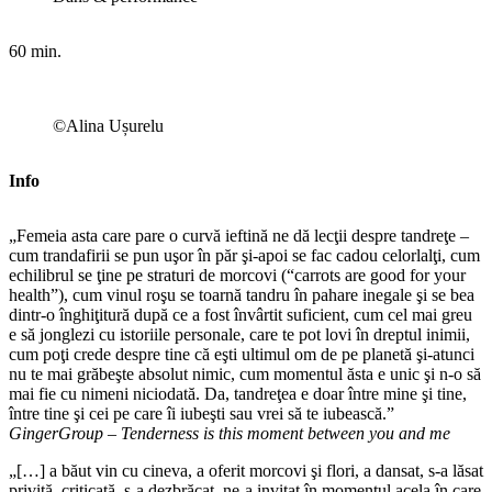
60 min.
©Alina Ușurelu
Info
„Femeia asta care pare o curvă ieftină ne dă lecţii despre tandreţe –
cum trandafirii se pun uşor în păr şi-apoi se fac cadou celorlalţi, cum
echilibrul se ţine pe straturi de morcovi (“carrots are good for your
health”), cum vinul roşu se toarnă tandru în pahare inegale şi se bea
dintr-o înghiţitură după ce a fost învârtit suficient, cum cel mai greu
e să jonglezi cu istoriile personale, care te pot lovi în dreptul inimii,
cum poţi crede despre tine că eşti ultimul om de pe planetă şi-atunci
nu te mai grăbeşte absolut nimic, cum momentul ăsta e unic şi n-o să
mai fie cu nimeni niciodată. Da, tandreţea e doar între mine şi tine,
între tine şi cei pe care îi iubeşti sau vrei să te iubească.”
GingerGroup – Tenderness is this moment between you and me
„[…] a băut vin cu cineva, a oferit morcovi şi flori, a dansat, s-a lăsat
privită, criticată, s-a dezbrăcat, ne-a invitat în momentul acela în care