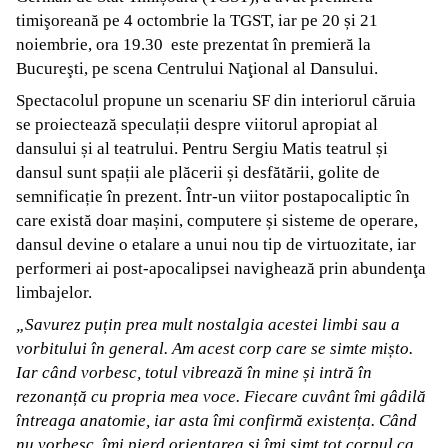
timişoreană pe 4 octombrie la TGST, iar pe 20 și 21
noiembrie, ora 19.30 este prezentat în premieră la
Bucureşti, pe scena Centrului Naţional al Dansului.
Spectacolul propune un scenariu SF din interiorul căruia
se proiectează speculații despre viitorul apropiat al
dansului și al teatrului. Pentru Sergiu Matis teatrul și
dansul sunt spații ale plăcerii și desfătării, golite de
semnificație în prezent. Într-un viitor postapocaliptic în
care există doar mașini, computere și sisteme de operare,
dansul devine o etalare a unui nou tip de virtuozitate, iar
performeri ai post-apocalipsei navighează prin abundenţa
limbajelor.
„Savurez puțin prea mult nostalgia acestei limbi sau a
vorbitului în general. Am acest corp care se simte mișto.
Iar când vorbesc, totul vibrează în mine și intră în
rezonanță cu propria mea voce. Fiecare cuvânt îmi gâdilă
întreaga anatomie, iar asta îmi confirmă existența. Când
nu vorbesc, îmi pierd orientarea și îmi simt tot corpul ca