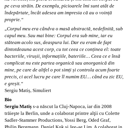
pe ceva străin. De exemplu, picioarele îmi sunt atât de
îndepărtate, încât adesea am impresia că au o voință
proprie.“
„
Corpul meu era cândva o masă abstractă, nedefinită, sub
capul meu. Sau mai bine: Corpul era sub mine, iar eu
stăteam acolo sus, deaspura lui. Dar eu eram de fapt
dintotdeauna acest corp, cu tot ceea ce conținea el: toate
bacteriile, virușii, informațiile, bateriile… Ceea ce e însă
complicat nu este partea organică sau anorganică din
mine, pe care de altfel o pot simți și controla acum foarte
precis, ci acel lucru pe care îl numim EU… când eu zic EU,
e greșit.“
Sergiu Matiș, Simuliert
Bio
Sergiu Matiș
s-a născut la Cluj-Napoca, iar din 2008
trăieşte la Berlin, unde a colaborat printre alţii cu Colette
Sadler-Stammer Productions, Yossi Berg, Oded Graf,
Philip Bergmann, Daniel Kok şi Jee-ae Lim. A colaborat in