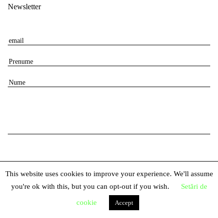
Newsletter
E
m
P
a
r
i
N
e
l
u
n
m
u
e
m
e
This website uses cookies to improve your experience. We'll assume
you're ok with this, but you can opt-out if you wish.
Setări de
© 2026 Centrul Național al Dansului București
cookie
Accept