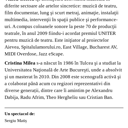
diferite sectoare ale artelor sincretice: muzică de teatru,
film documentar, lung şi scurt metraj, animaţie, instalaţii
multimedia, intervenţii în spaţii publice şi performance-
uri. A compus coloanele sonore la peste 70 de producţii
teatrale, în anul 2009 fiindu-i acordat premiul UNITER
pentru muzică de teatru. Este iniţiator al proiectelor
Aievea, Spitalulamorului.ro, East Village, Bucharest AV,
MIDI Overdose, Jazz eScape.
Cristina Milea
s-a născut în 1986 în Tulcea şi a studiat la
Universitatea Naţională de Arte Bucureşti, unde a absolvit
şi un masterat în 2010. Din 2008 este scenografă activă şi
a colaborat până acum cu regizori reprezentativi din
diverse generații, dintre care îi amintim pe Alexandru
Dabija, Radu Afrim, Theo Hergheliu sau Cristian Ban.
Un spectacol de:
Sergiu Matiș