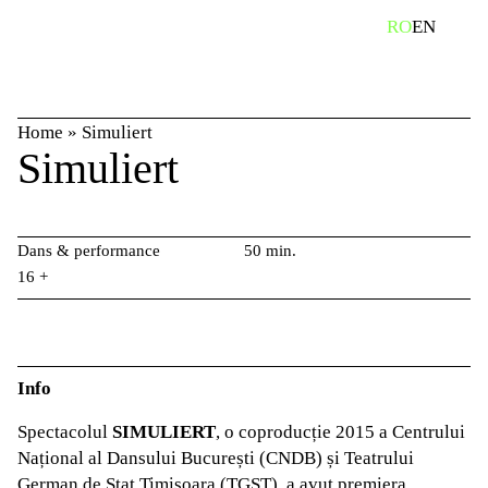
Skip
caută
RO
EN
to
content
Home
»
Simuliert
Simuliert
Dans & performance
50 min.
16 +
Info
Spectacolul
SIMULIERT
, o coproducție 2015 a Centrului
Național al Dansului București (CNDB) și Teatrului
German de Stat Timișoara (TGST), a avut premiera