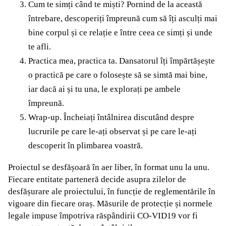
Cum te simți când te miști? Pornind de la această
întrebare, descoperiți împreună cum să îți asculți mai
bine corpul și ce relație e între ceea ce simți și unde
te afli.
Practica mea, practica ta. Dansatorul îți împărtășește
o practică pe care o folosește să se simtă mai bine,
iar dacă ai și tu una, le explorați pe ambele
împreună.
Wrap-up. Încheiați întâlnirea discutând despre
lucrurile pe care le-ați observat și pe care le-ați
descoperit în plimbarea voastră.
Proiectul se desfășoară în aer liber, în format unu la unu.
Fiecare entitate parteneră decide asupra zilelor de
desfășurare ale proiectului, în funcție de reglementările în
vigoare din fiecare oraș. Măsurile de protecție și normele
legale impuse împotriva răspândirii CO-VID19 vor fi