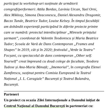
participat la workshop-uri susținute de următorii
coregrafi/performeri: Attila Bordas, Lavinia Urcan, Yael Orni,
Alex Miklosy, Simona Deaconescu, Daniel Alexandru Dragomir,
Baczo Tunde, Beatrice Tudor, Louise Kelsey. În timpul facultății
am dobândit experiență participând în diferite proiecte printre
care se numără: proiectul interdisciplinar „Miresele prințului
șarmant”, coordonat de Valentin Teodorescu și Maria Beatrice
Tudor; Școala de Vară de Dans Contemporan „Frames and
Shapes” în 2019, cât și în 2020; festivalul „Verde la Teatru”
Focșani, cu spectacolul de dans contemporan ,,Other self.
Yourself” creat împreună cu două colege de facultate, Teodora
Tudose și Ana-Maria Bănuță; ,,Imemorial”, în coregrafia Elenei
Zamfirescu, susținut pentru Comisia Europeană la Teatrul
Național „I. L. Caragiale” București și Teatrul Bulandra,
București.
Parteneri
Un proiect cu ocazia Zilei Internaționale a Dansului inițiat de
Centrul Național al Dansului București
în parteneriat cu: