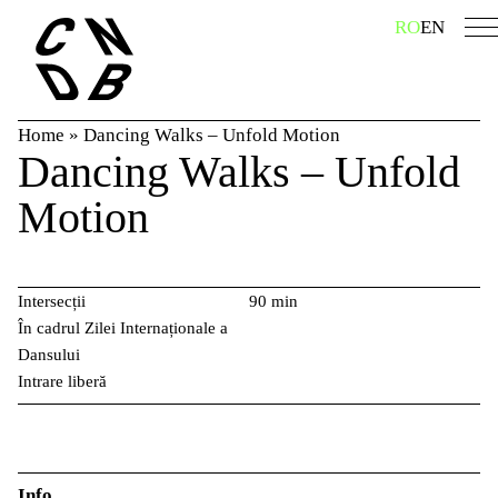
Skip
caută
RO
EN
to
content
Home
»
Dancing Walks – Unfold Motion
Dancing Walks – Unfold
Motion
Intersecții
90 min
În cadrul Zilei Internaționale a
Dansului
Intrare liberă
Info