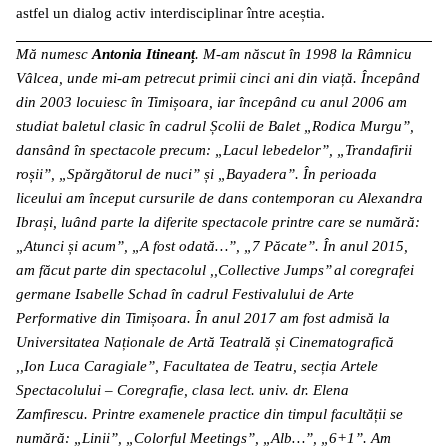
astfel un dialog activ interdisciplinar între aceștia.
Mă numesc
Antonia Itineanț
. M-am născut în 1998 la Râmnicu
Vâlcea, unde mi-am petrecut primii cinci ani din viață. Începând
din 2003 locuiesc în Timișoara, iar începând cu anul 2006 am
studiat baletul clasic în cadrul Școlii de Balet „Rodica Murgu”,
dansând în spectacole precum: „Lacul lebedelor”, „Trandafirii
roșii”, „Spărgătorul de nuci” și „Bayadera”. În perioada
liceului am început cursurile de dans contemporan cu Alexandra
Ibrași, luând parte la diferite spectacole printre care se numără:
„Atunci și acum”, „A fost odată…”, „7 Păcate”. În anul 2015,
am făcut parte din spectacolul ,,Collective Jumps’’ al coregrafei
germane Isabelle Schad în cadrul Festivalului de Arte
Performative din Timișoara. În anul 2017 am fost admisă la
Universitatea Naționale de Artă Teatrală și Cinematografică
,,Ion Luca Caragiale”, Facultatea de Teatru, secția Artele
Spectacolului – Coregrafie, clasa lect. univ. dr. Elena
Zamfirescu. Printre examenele practice din timpul facultății se
numără: „Linii”, „Colorful Meetings”, „Alb…”, „6+1”. Am