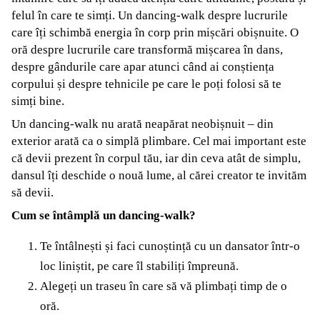
felul în care te simți. Un dancing-walk despre lucrurile
care îți schimbă energia în corp prin mișcări obișnuite. O
oră despre lucrurile care transformă mișcarea în dans,
despre gândurile care apar atunci când ai conștiența
corpului și despre tehnicile pe care le poți folosi să te
simți bine.
Un dancing-walk nu arată neapărat neobișnuit – din
exterior arată ca o simplă plimbare. Cel mai important este
că devii prezent în corpul tău, iar din ceva atât de simplu,
dansul îți deschide o nouă lume, al cărei creator te invităm
să devii.
Cum se întâmplă un dancing-walk?
Te întâlnești și faci cunoștință cu un dansator într-o
loc liniștit, pe care îl stabiliți împreună.
Alegeți un traseu în care să vă plimbați timp de o
oră.