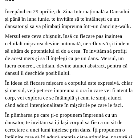
Începând cu 29 aprilie, de Ziua Internațională a Dansului
și până în luna iunie, te invităm să te întâlnești cu un
dansator și să vă plimbați împreună într-un dancing-walk.
Mersul este ceva obișnuit, însă cu fiecare pas înaintea
celuilalt mișcarea devine automată, nereflexivă și tindem
să uităm de potențialul ei de a crea. Te invităm să profiți
de acest mers și să îl înțelegi ca pe un dans. Mersul, un
lucru concret, cotidian, devine atunci abstract, pentru că
dansul îl deschide posibilului.
În ideea că fiecare mișcare a corpului este expresivă, chiar
și mersul, veți petrece împreună o oră în care vei fi atent la
corp, vei explora ce se întâmplă și cum te simți atunci
când aduci intenționalitate în mișcările pe care le faci.
În plimbarea pe care ți-o propunem împreună cu un
dansator, te invităm să îți lași corpul să fie ca un sit de
cercetare a unei lumi înțelese prin dans. Îți propunem o
întâlnire care să îți aducă atenția către atitudine, postură și