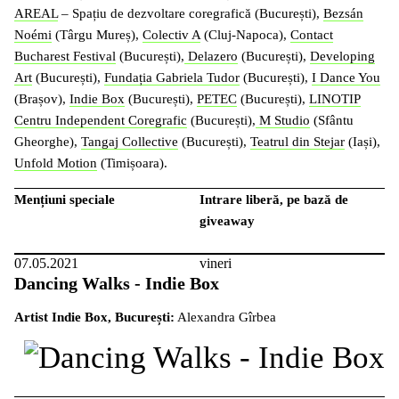
AREAL
– Spațiu de dezvoltare coregrafică (București),
Bezsán
Noémi
(Târgu Mureș),
Colectiv A
(Cluj-Napoca),
Contact
Bucharest Festival
(București),
Delazero
(București),
Developing
Art
(București),
Fundația Gabriela Tudor
(București),
I Dance You
(Brașov),
Indie Box
(București),
PETEC
(București),
LINOTIP
Centru Independent Coregrafic
(București),
M Studio
(Sfântu
Gheorghe),
Tangaj Collective
(București),
Teatrul din Stejar
(Iași),
Unfold Motion
(Timișoara).
Mențiuni speciale
Intrare liberă, pe bază de
giveaway
07.05.2021
vineri
Dancing Walks - Indie Box
Artist Indie Box, București:
Alexandra Gîrbea