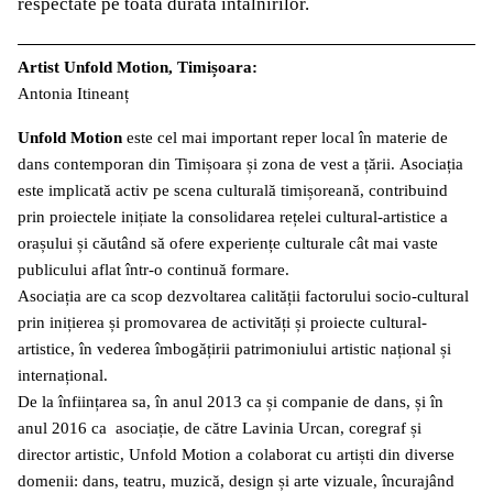
respectate pe toată durata întâlnirilor.
Artist Unfold Motion, Timișoara:
Antonia Itineanț
Unfold Motion
este cel mai important reper local în materie de
dans contemporan din Timișoara și zona de vest a țării.
Asociația
este implicată activ pe scena culturală timișoreană, contribuind
prin proiectele inițiate la consolidarea rețelei cultural-artistice a
orașului și căutând să ofere experiențe culturale cât mai vaste
publicului aflat într-o continuă formare.
Asociația are ca scop dezvoltarea calității factorului socio-cultural
prin inițierea și promovarea de activități și proiecte cultural-
artistice, în vederea îmbogățirii patrimoniului artistic național și
internațional.
De la înființarea sa, în anul 2013 ca și companie de dans, și în
anul 2016 ca asociație, de către Lavinia Urcan, coregraf și
director artistic, Unfold Motion a colaborat cu artiști din diverse
domenii: dans, teatru, muzică, design și arte vizuale, încurajând