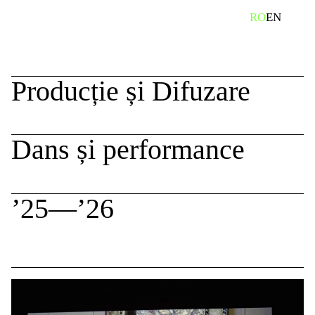
Skip
caută
RO
EN
to
content
Producție și Difuzare
Dans și performance
’25—’26