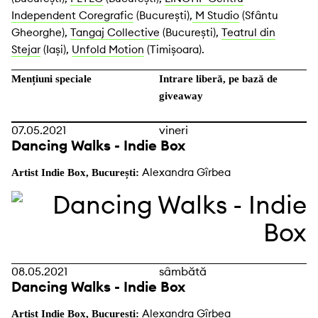
Independent Coregrafic
(București),
M Studio
(Sfântu
Gheorghe),
Tangaj Collective
(București),
Teatrul din
Stejar
(Iași),
Unfold Motion
(Timișoara).
Mențiuni speciale
Intrare liberă, pe bază de
giveaway
07.05.2021
vineri
Dancing Walks - Indie Box
Alexandra Gîrbea
Artist Indie Box, București:
08.05.2021
sâmbătă
Dancing Walks - Indie Box
Alexandra Gîrbea
Artist Indie Box, București: