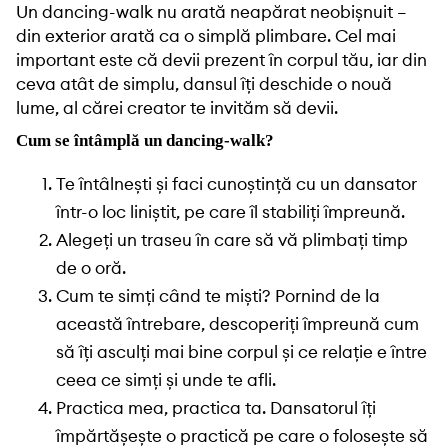
Un dancing-walk nu arată neapărat neobișnuit –
din exterior arată ca o simplă plimbare. Cel mai
important este că devii prezent în corpul tău, iar din
ceva atât de simplu, dansul îți deschide o nouă
lume, al cărei creator te invităm să devii.
Cum se întâmplă un dancing-walk?
Te întâlnești și faci cunoștință cu un dansator
într-o loc liniștit, pe care îl stabiliți împreună.
Alegeți un traseu în care să vă plimbați timp
de o oră.
Cum te simți când te miști? Pornind de la
această întrebare, descoperiți împreună cum
să îți asculți mai bine corpul și ce relație e între
ceea ce simți și unde te afli.
Practica mea, practica ta. Dansatorul îți
împărtășește o practică pe care o folosește să