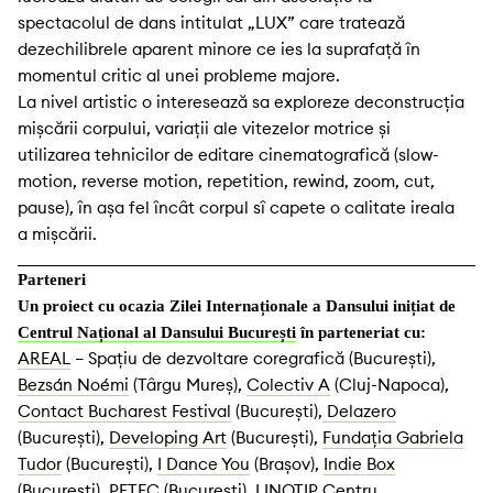
spectacolul de dans intitulat „LUX” care tratează
dezechilibrele aparent minore ce ies la suprafață în
momentul critic al unei probleme majore.
La nivel artistic o interesează sa exploreze deconstrucția
mișcării corpului, variații ale vitezelor motrice și
utilizarea tehnicilor de editare cinematografică (slow-
motion, reverse motion, repetition, rewind, zoom, cut,
pause), în așa fel încât corpul sî capete o calitate ireala
a mișcării.
Parteneri
Un proiect cu ocazia Zilei Internaționale a Dansului inițiat de
Centrul Național al Dansului București
în parteneriat cu:
AREAL
– Spațiu de dezvoltare coregrafică (București),
Bezsán Noémi
(Târgu Mureș),
Colectiv A
(Cluj-Napoca),
Contact Bucharest Festival
(București),
Delazero
(București),
Developing Art
(București),
Fundația Gabriela
Tudor
(București),
I Dance You
(Brașov),
Indie Box
(București),
PETEC
(București),
LINOTIP Centru