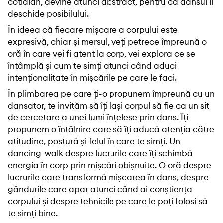
cotidian, devine atunci abstract, pentru că dansul îl
deschide posibilului.
În ideea că fiecare mișcare a corpului este
expresivă, chiar și mersul, veți petrece împreună o
oră în care vei fi atent la corp, vei explora ce se
întâmplă și cum te simți atunci când aduci
intenționalitate în mișcările pe care le faci.
În plimbarea pe care ți-o propunem împreună cu un
dansator, te invităm să îți lași corpul să fie ca un sit
de cercetare a unei lumi înțelese prin dans. Îți
propunem o întâlnire care să îți aducă atenția către
atitudine, postură și felul în care te simți. Un
dancing-walk despre lucrurile care îți schimbă
energia în corp prin mișcări obișnuite. O oră despre
lucrurile care transformă mișcarea în dans, despre
gândurile care apar atunci când ai conștiența
corpului și despre tehnicile pe care le poți folosi să
te simți bine.