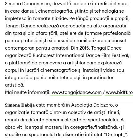
Simona Deaconescu, dezvoltă proiecte interdisciplinare,
în care dansul, cinematografia, știința și tehnologia se
împletesc în formate hibride. Pe lângă producțiile proprii,
Tangaj Dance realizează coproducții cu alte organizații
din țară și din afara țării, ateliere de formare profesională
pentru profesioniști și cursuri de familiarizare cu dansul
contemporan pentru amatori. Din 2015, Tangaj Dance
organizează Bucharest International Dance Film Festival,
o platformă de promovare a artiștilor care explorează
corpul în lucrări cinematografice și instalații video sau
integrează organic noile tehnologii în practica lor
artistică.
Mai multe informații:
www.tangajdance.com
/
www.bidff.ro
este membră în Asociaţia Delazero, o
Simona Dabija
organizaţie formată dintr-un colectiv de artiști tineri,
reuniți din diferite domenii ale artelor spectacolului. A
absolvit licența și masterul în coregrafie,finalizându-și
studiile cu spectacolul de disertație intitulat ”De fapt_”,