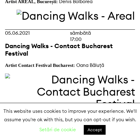
Denis Bolborea
Artist AREAL, București:
05.06.2021
sâmbătă
17:00
Dancing Walks - Contact Bucharest
Festival
Oana Băluță
Artist Contact Festival Bucharest:
This website uses cookies to improve your experience. We'll
assume you're ok with this, but you can opt-out if you wish.
06.06.2021
duminică
11:00
Setări de cookie
Accept
Dancing Walks - Contact Bucharest