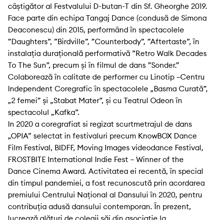
câștigător al Festvalului D-butan-T din Sf. Gheorghe 2019.
Face parte din echipa Tangaj Dance (condusă de Simona
Deaconescu) din 2015, performând în spectacolele
”Daughters”, ”Birdville”, ”Counterbody”, ”Aftertaste”, în
instalația durațională performativă ”Retro Walk Decades
To The Sun”, precum și în filmul de dans ”Sonder.”
Colaborează în calitate de performer cu Linotip –Centru
Independent Coregrafic în spectacolele „Basma Curată”,
„2 femei” și „Stabat Mater”, și cu Teatrul Odeon în
spectacolul „Kafka”.
In 2020 a coregrafiat si regizat scurtmetrajul de dans
„OPIA” selectat in festivaluri precum KnowBOX Dance
Film Festival, BIDFF, Moving Images videodance Festival,
FROSTBITE International Indie Fest – Winner of the
Dance Cinema Award. Activitatea ei recentă, în special
din timpul pandemiei, a fost recunoscută prin acordarea
premiului Centrului Național al Dansului în 2020, pentru
contribuția adusă dansului contemporan. În prezent,
lucrează alături de colegii săi din asociație la