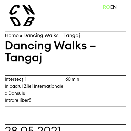
Skip
caută
RO
EN
to
content
Home
»
Dancing Walks – Tangaj
Dancing Walks –
Tangaj
Intersecții
60 min
În cadrul Zilei Internaționale
a Dansului
Intrare liberă
28.05.2021