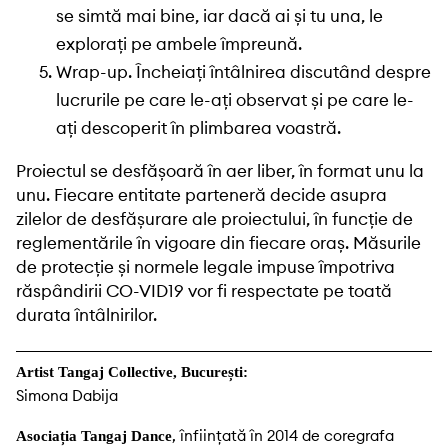
se simtă mai bine, iar dacă ai și tu una, le
explorați pe ambele împreună.
Wrap-up. Încheiați întâlnirea discutând despre
lucrurile pe care le-ați observat și pe care le-
ați descoperit în plimbarea voastră.
Proiectul se desfășoară în aer liber, în format unu la
unu. Fiecare entitate parteneră decide asupra
zilelor de desfășurare ale proiectului, în funcție de
reglementările în vigoare din fiecare oraș. Măsurile
de protecție și normele legale impuse împotriva
răspândirii CO-VID19 vor fi respectate pe toată
durata întâlnirilor.
Artist Tangaj Collective, București:
Simona Dabija
, înființată în 2014 de coregrafa
Asociația Tangaj Dance