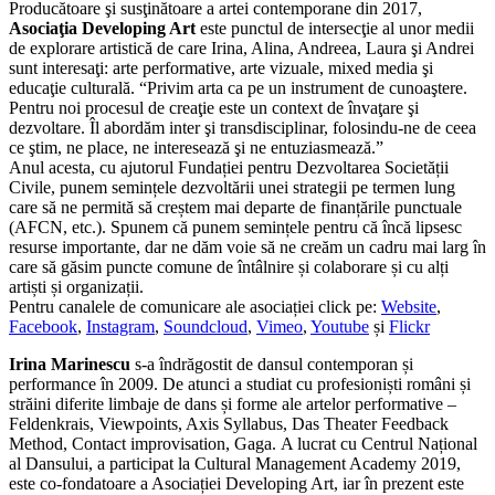
Producătoare şi susţinătoare a artei contemporane din 2017,
Asociaţia Developing Art
este punctul de intersecţie al unor medii
de explorare artistică de care Irina, Alina, Andreea, Laura şi Andrei
sunt interesaţi: arte performative, arte vizuale, mixed media şi
educaţie culturală. “Privim arta ca pe un instrument de cunoaştere.
Pentru noi procesul de creaţie este un context de învaţare şi
dezvoltare. Îl abordăm inter şi transdisciplinar, folosindu-ne de ceea
ce ştim, ne place, ne interesează şi ne entuziasmează.”
Anul acesta, cu ajutorul Fundației pentru Dezvoltarea Societății
Civile, punem semințele dezvoltării unei strategii pe termen lung
care să ne permită să creștem mai departe de finanțările punctuale
(AFCN, etc.). Spunem că punem semințele pentru că încă lipsesc
resurse importante, dar ne dăm voie să ne creăm un cadru mai larg în
care să găsim puncte comune de întâlnire și colaborare și cu alți
artiști și organizații.
Pentru canalele de comunicare ale asociației click pe:
Website
,
Facebook
,
Instagram
,
Soundcloud
,
Vimeo
,
Youtube
și
Flickr
Irina Marinescu
s-a îndrăgostit de dansul contemporan și
performance în 2009. De atunci a studiat cu profesioniști români și
străini diferite limbaje de dans și forme ale artelor performative –
Feldenkrais, Viewpoints, Axis Syllabus, Das Theater Feedback
Method, Contact improvisation, Gaga. A lucrat cu Centrul Național
al Dansului, a participat la Cultural Management Academy 2019,
este co-fondatoare a Asociației Developing Art, iar în prezent este