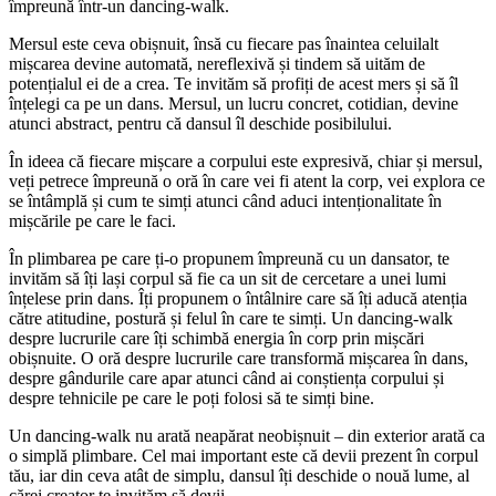
împreună într-un dancing-walk.
Mersul este ceva obișnuit, însă cu fiecare pas înaintea celuilalt
mișcarea devine automată, nereflexivă și tindem să uităm de
potențialul ei de a crea. Te invităm să profiți de acest mers și să îl
înțelegi ca pe un dans. Mersul, un lucru concret, cotidian, devine
atunci abstract, pentru că dansul îl deschide posibilului.
În ideea că fiecare mișcare a corpului este expresivă, chiar și mersul,
veți petrece împreună o oră în care vei fi atent la corp, vei explora ce
se întâmplă și cum te simți atunci când aduci intenționalitate în
mișcările pe care le faci.
În plimbarea pe care ți-o propunem împreună cu un dansator, te
invităm să îți lași corpul să fie ca un sit de cercetare a unei lumi
înțelese prin dans. Îți propunem o întâlnire care să îți aducă atenția
către atitudine, postură și felul în care te simți. Un dancing-walk
despre lucrurile care îți schimbă energia în corp prin mișcări
obișnuite. O oră despre lucrurile care transformă mișcarea în dans,
despre gândurile care apar atunci când ai conștiența corpului și
despre tehnicile pe care le poți folosi să te simți bine.
Un dancing-walk nu arată neapărat neobișnuit – din exterior arată ca
o simplă plimbare. Cel mai important este că devii prezent în corpul
tău, iar din ceva atât de simplu, dansul îți deschide o nouă lume, al
cărei creator te invităm să devii.