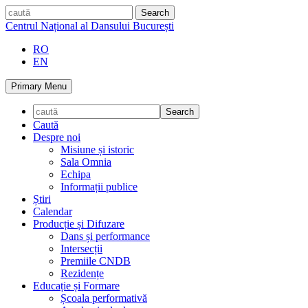
Skip
caută
to
Centrul Național al Dansului București
content
RO
EN
Primary Menu
Caută
Despre noi
Misiune și istoric
Sala Omnia
Echipa
Informații publice
Știri
Calendar
Producție și Difuzare
Dans și performance
Intersecții
Premiile CNDB
Rezidențe
Educație și Formare
Școala performativă