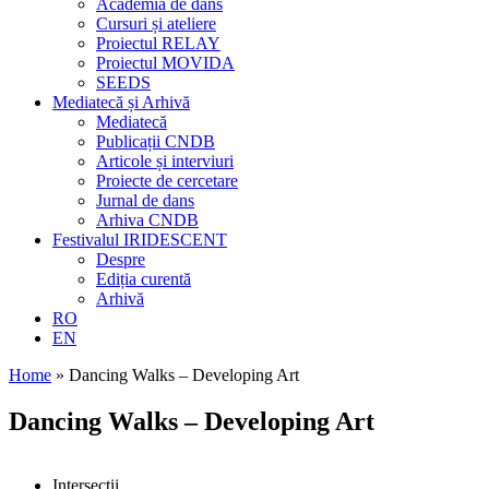
Academia de dans
Cursuri și ateliere
Proiectul RELAY
Proiectul MOVIDA
SEEDS
Mediatecă și Arhivă
Mediatecă
Publicații CNDB
Articole și interviuri
Proiecte de cercetare
Jurnal de dans
Arhiva CNDB
Festivalul IRIDESCENT
Despre
Ediția curentă
Arhivă
RO
EN
Home
»
Dancing Walks – Developing Art
Dancing Walks – Developing Art
Intersecții