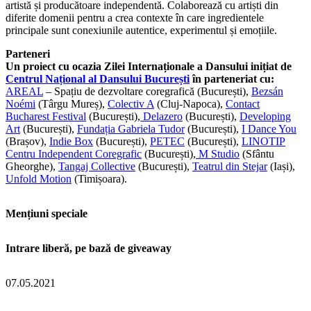
artistă și producătoare independentă. Colaborează cu artiști din
diferite domenii pentru a crea contexte în care ingredientele
principale sunt conexiunile autentice, experimentul și emoțiile.
Parteneri
Un proiect cu ocazia Zilei Internaționale a Dansului inițiat de
Centrul Național al Dansului București
în parteneriat cu:
AREAL
– Spațiu de dezvoltare coregrafică (București),
Bezsán
Noémi
(Târgu Mureș),
Colectiv A
(Cluj-Napoca),
Contact
Bucharest Festival
(București),
Delazero
(București),
Developing
Art
(București),
Fundația Gabriela Tudor
(București),
I Dance You
(Brașov),
Indie Box
(București),
PETEC
(București),
LINOTIP
Centru Independent Coregrafic
(București),
M Studio
(Sfântu
Gheorghe),
Tangaj Collective
(București),
Teatrul din Stejar
(Iași),
Unfold Motion
(Timișoara).
Mențiuni speciale
Intrare liberă, pe bază de giveaway
07.05.2021