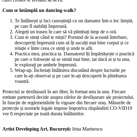
Cum se întâmplă un dancing-walk?
Te întâlnești și faci cunoștință cu un dansator într-o loc liniștit,
pe care îl stabiliți împreună.
Alegeți un traseu în care să vă plimbați timp de o oră.
Cum te simți când te miști? Pornind de la această întrebare,
descoperiți împreună cum să îți asculți mai bine corpul și ce
relație e între ceea ce simți și unde te afli.
Practica mea, practica ta. Dansatorul îți împărtășește o practică
pe care o folosește să se simtă mai bine, iar dacă ai și tu una,
le explorați pe ambele împreună.
Wrap-up. Încheiați întâlnirea discutând despre lucrurile pe
care le-ați observat și pe care le-ați descoperit în plimbarea
voastră.
Proiectul se desfășoară în aer liber, în format unu la unu. Fiecare
entitate parteneră decide asupra zilelor de desfășurare ale proiectului,
în funcție de reglementările în vigoare din fiecare oraș. Măsurile de
protecție și normele legale impuse împotriva răspândirii CO-VID19
vor fi respectate pe toată durata întâlnirilor.
Artist Developing Art, București:
Irina Marinescu