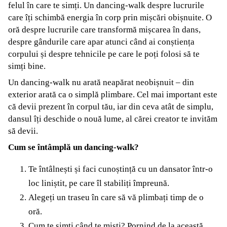
felul în care te simți. Un dancing-walk despre lucrurile
care îți schimbă energia în corp prin mișcări obișnuite. O
oră despre lucrurile care transformă mișcarea în dans,
despre gândurile care apar atunci când ai conștiența
corpului și despre tehnicile pe care le poți folosi să te
simți bine.
Un dancing-walk nu arată neapărat neobișnuit – din
exterior arată ca o simplă plimbare. Cel mai important este
că devii prezent în corpul tău, iar din ceva atât de simplu,
dansul îți deschide o nouă lume, al cărei creator te invităm
să devii.
Cum se întâmplă un dancing-walk?
Te întâlnești și faci cunoștință cu un dansator într-o
loc liniștit, pe care îl stabiliți împreună.
Alegeți un traseu în care să vă plimbați timp de o
oră.
Cum te simți când te miști? Pornind de la această