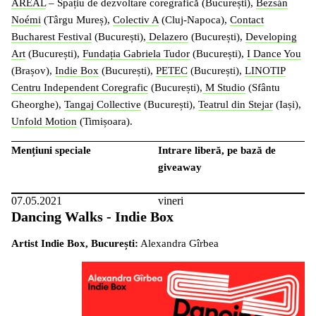
AREAL
– Spațiu de dezvoltare coregrafică (București),
Bezsán
Noémi
(Târgu Mureș),
Colectiv A
(Cluj-Napoca),
Contact
Bucharest Festival
(București),
Delazero
(București),
Developing
Art
(București),
Fundația Gabriela Tudor
(București),
I Dance You
(Brașov),
Indie Box
(București),
PETEC
(București),
LINOTIP
Centru Independent Coregrafic
(București),
M Studio
(Sfântu
Gheorghe),
Tangaj Collective
(București),
Teatrul din Stejar
(Iași),
Unfold Motion
(Timișoara).
Mențiuni speciale
Intrare liberă, pe bază de
giveaway
07.05.2021
vineri
Dancing Walks - Indie Box
Artist Indie Box, București:
Alexandra Gîrbea