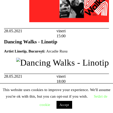
28.05.2021
vineri
15:00
Dancing Walks - Linotip
Artist Linotip, București:
Arcadie Rusu
28.05.2021
vineri
18:00
Dancing Walks - Tangaj
This website uses cookies to improve your experience. We'll assume
you're ok with this, but you can opt-out if you wish.
Setări de
Artist Tangaj Collective, București:
Simona Dabija
cookie
Accept