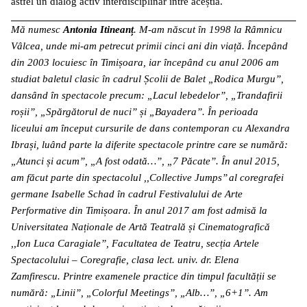
astfel un dialog activ interdisciplinar între aceștia.
Mă numesc
Antonia Itineanț
. M-am născut în 1998 la Râmnicu
Vâlcea, unde mi-am petrecut primii cinci ani din viață. Începând
din 2003 locuiesc în Timișoara, iar începând cu anul 2006 am
studiat baletul clasic în cadrul Școlii de Balet „Rodica Murgu”,
dansând în spectacole precum: „Lacul lebedelor”, „Trandafirii
roșii”, „Spărgătorul de nuci” și „Bayadera”. În perioada
liceului am început cursurile de dans contemporan cu Alexandra
Ibrași, luând parte la diferite spectacole printre care se numără:
„Atunci și acum”, „A fost odată…”, „7 Păcate”. În anul 2015,
am făcut parte din spectacolul ,,Collective Jumps’’ al coregrafei
germane Isabelle Schad în cadrul Festivalului de Arte
Performative din Timișoara. În anul 2017 am fost admisă la
Universitatea Naționale de Artă Teatrală și Cinematografică
,,Ion Luca Caragiale”, Facultatea de Teatru, secția Artele
Spectacolului – Coregrafie, clasa lect. univ. dr. Elena
Zamfirescu. Printre examenele practice din timpul facultății se
numără: „Linii”, „Colorful Meetings”, „Alb…”, „6+1”. Am