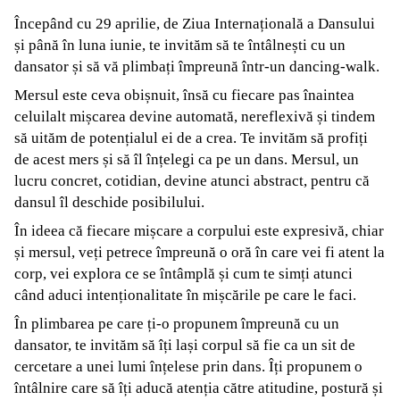
Începând cu 29 aprilie, de Ziua Internațională a Dansului
și până în luna iunie, te invităm să te întâlnești cu un
dansator și să vă plimbați împreună într-un dancing-walk.
Mersul este ceva obișnuit, însă cu fiecare pas înaintea
celuilalt mișcarea devine automată, nereflexivă și tindem
să uităm de potențialul ei de a crea. Te invităm să profiți
de acest mers și să îl înțelegi ca pe un dans. Mersul, un
lucru concret, cotidian, devine atunci abstract, pentru că
dansul îl deschide posibilului.
În ideea că fiecare mișcare a corpului este expresivă, chiar
și mersul, veți petrece împreună o oră în care vei fi atent la
corp, vei explora ce se întâmplă și cum te simți atunci
când aduci intenționalitate în mișcările pe care le faci.
În plimbarea pe care ți-o propunem împreună cu un
dansator, te invităm să îți lași corpul să fie ca un sit de
cercetare a unei lumi înțelese prin dans. Îți propunem o
întâlnire care să îți aducă atenția către atitudine, postură și