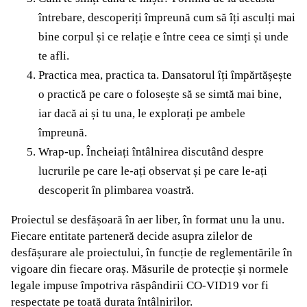
întrebare, descoperiți împreună cum să îți asculți mai
bine corpul și ce relație e între ceea ce simți și unde
te afli.
Practica mea, practica ta. Dansatorul îți împărtășește
o practică pe care o folosește să se simtă mai bine,
iar dacă ai și tu una, le explorați pe ambele
împreună.
Wrap-up. Încheiați întâlnirea discutând despre
lucrurile pe care le-ați observat și pe care le-ați
descoperit în plimbarea voastră.
Proiectul se desfășoară în aer liber, în format unu la unu.
Fiecare entitate parteneră decide asupra zilelor de
desfășurare ale proiectului, în funcție de reglementările în
vigoare din fiecare oraș. Măsurile de protecție și normele
legale impuse împotriva răspândirii CO-VID19 vor fi
respectate pe toată durata întâlnirilor.