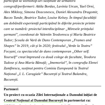
participat la workshop-uri susținute de următorii
coregrafi/performeri: Attila Bordas, Lavinia Urcan, Yael Orni,
Alex Miklosy, Simona Deaconescu, Daniel Alexandru Dragomir,
Baczo Tunde, Beatrice Tudor, Louise Kelsey. În timpul facultății
am dobândit experiență participând în diferite proiecte printre
care se numără: proiectul interdisciplinar „Miresele prințului
șarmant”, coordonat de Valentin Teodorescu și Maria Beatrice
Tudor; Școala de Vară de Dans Contemporan „Frames and
Shapes” în 2019, cât și în 2020; festivalul „Verde la Teatru”
Focșani, cu spectacolul de dans contemporan ,,Other self.
Yourself” creat împreună cu două colege de facultate, Teodora
Tudose și Ana-Maria Bănuță; ,,Imemorial”, în coregrafia Elenei
Zamfirescu, susținut pentru Comisia Europeană la Teatrul
Național „I. L. Caragiale” București și Teatrul Bulandra,
București.
Parteneri
Un proiect cu ocazia Zilei Internaționale a Dansului inițiat de
Centrul Național al Dansului București
în parteneriat cu: