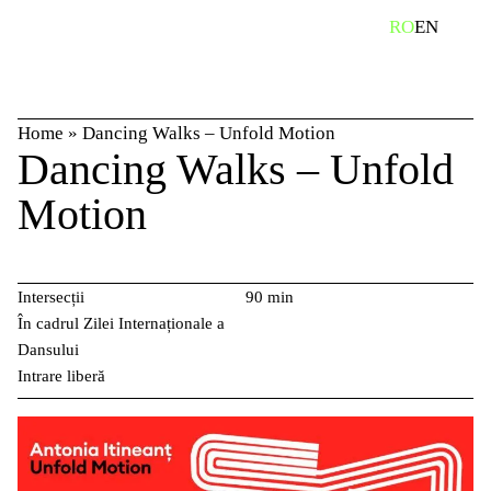
Skip
caută
RO
EN
to
content
Home
»
Dancing Walks – Unfold Motion
Dancing Walks – Unfold
Motion
Intersecții
90 min
În cadrul Zilei Internaționale a
Dansului
Intrare liberă