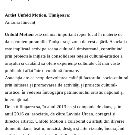
Artist Unfold Motion, Timișoara:
Antonia Itineanț
Unfold Motion
este cel mai important reper local în materie de
dans contemporan din Timișoara și zona de vest a țării.
Asociația
este implicată activ pe scena culturală timișoreană, contribuind
prin proiectele inițiate la consolidarea rețelei cultural-artistice a
orașului și căutând să ofere experiențe culturale cât mai vaste
publicului aflat într-o continuă formare.
Asociația are ca scop dezvoltarea calității factorului socio-cultural
prin inițierea și promovarea de activități și proiecte cultural-
artistice, în vederea îmbogățirii patrimoniului artistic național și
internațional.
De la înființarea sa, în anul 2013 ca și companie de dans, și în
anul 2016 ca asociație, de către Lavinia Urcan, coregraf și
director artistic, Unfold Motion a colaborat cu artiști din diverse
domenii: dans, teatru, muzică, design și arte vizuale, încurajând