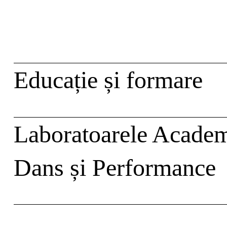
Skip
caută
to
content
Educație și formare
Laboratoarele Academ
Dans și Performance