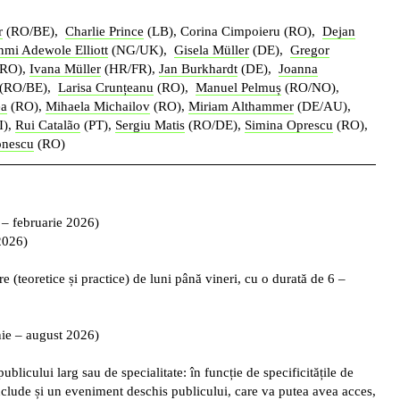
r
(RO/BE),
Charlie Prince
(LB), Corina Cimpoieru (RO),
Dejan
nmi Adewole Elliott
(NG/UK),
Gisela Müller
(DE),
Gregor
RO),
Ivana Müller
(HR/FR),
Jan Burkhardt
(DE),
Joanna
 (RO/BE),
Larisa Crunțeanu
(RO),
Manuel Pelmuș
(RO/NO),
ea
(RO),
Mihaela Michailov
(RO),
Miriam Althammer
(DE/AU),
I),
Rui Catalão
(PT),
Sergiu Matis
(RO/DE),
Simina Oprescu
(RO),
onescu
(RO)
 februarie 2026)
2026)
ere
(teoretice și practice)
de luni până vineri
, cu o durată de 6 –
ie – august 2026)
publicului larg sau de specialitate
: în funcție de specificitățile de
 include și un eveniment deschis publicului, care va putea avea acces,