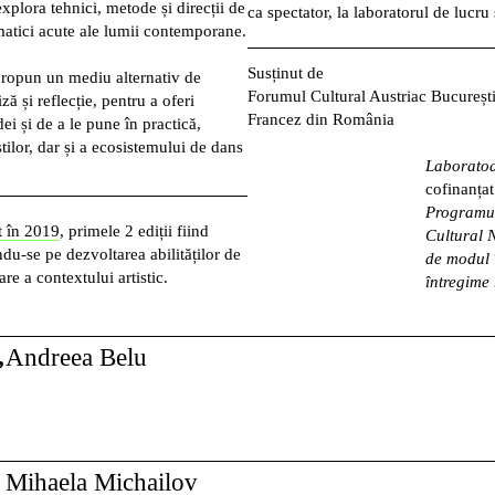
explora tehnici, metode și direcții de
ca spectator, la laboratorul de lucru 
ematici acute ale lumii contemporane.
Susținut de
ropun un mediu alternativ de
Forumul Cultural Austriac București,
ză și reflecție, pentru a oferi
Francez din România
ei și de a le pune în practică,
tilor, dar și a ecosistemului de dans
Laboratoa
cofinanța
Programul
t în 2019
, primele 2 ediții fiind
Cultural 
ndu-se pe dezvoltarea abilităților de
de modul î
re a contextului artistic.
întregime 
,
Andreea Belu
Mihaela Michailov
Cursul își propune integrarea informațiilor specifice tehnicilor