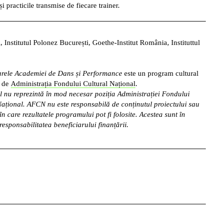
și practicile transmise de fiecare trainer.
 Institutul Polonez București, Goethe-Institut România, Instituttul
rele Academiei de Dans și Performance
este un program cultural
t de
Administrația Fondului Cultural Național
.
 nu reprezintă în mod necesar poziția Administrației Fondului
Național. AFCN nu este responsabilă de conținutul proiectului sau
n care rezultatele programului pot fi folosite. Acestea sunt în
responsabilitatea beneficiarului finanțării.
Andreea Belu se concentrează în prezent pe cercetarea mișcării.