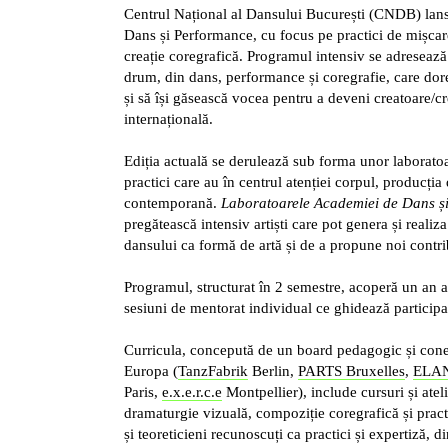
Centrul Național al Dansului București (CNDB) lanse
Dans și Performance
, cu focus pe practici de mișcar
creație coregrafică. Programul intensiv se adresează ar
drum, din dans, performance și coregrafie, care dor
și să își găsească vocea pentru a deveni creatoare/cr
internațională.
Ediția actuală se derulează sub forma unor laborato
practici care au în centrul atenției corpul, producția
contemporană.
Laboratoarele Academiei de Dans ș
pregătească intensiv artiști care pot genera și realiza 
dansului ca formă de artă și de a propune noi contribu
Programul, structurat în 2 semestre, acoperă un an a
sesiuni de mentorat individual ce ghidează participanț
Curricula, concepută de un board pedagogic și cone
Europa (
TanzFabrik
Berlin,
PARTS Bruxelles
,
ELA
Paris,
e.x.e.r.c.e
Montpellier), include cursuri și ateli
dramaturgie vizuală, compoziție coregrafică și practi
și teoreticieni recunoscuți ca practici și expertiză, di