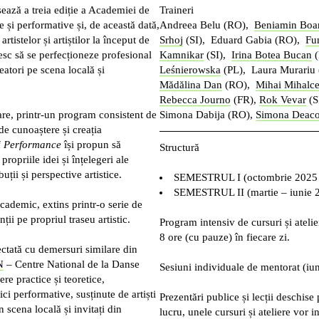
ază a treia ediție a Academiei de
Traineri
e și performative și, de această dată,
Andreea Belu (RO),
Beniamin Boa
tistelor și artiștilor la început de
Srhoj
(SI), Eduard Gabia (RO),
Fu
esc să se perfecționeze profesional
Kamnikar
(SI),
Irina Botea Bucan
(
eatori pe scena locală și
Leśnierowska
(PL), Laura Murariu
Mădălina Dan
(RO),
Mihai Mihalc
Rebecca Journo
(FR),
Rok Vevar
(S
are, printr-un program consistent de
Simona Dabija (RO),
Simona Deac
 de cunoaștere și creația
i Performance
își propun să
Structură
propriile idei și înțelegeri ale
ții și perspective artistice.
SEMESTRUL I (octombrie 2025 –
SEMESTRUL II (martie – iunie 
cademic, extins printr-o serie de
ii pe propriul traseu artistic.
Program intensiv de cursuri și ateli
8 ore (cu pauze) în fiecare zi.
ctată cu demersuri similare din
N
– Centre National de la Danse
Sesiuni individuale de mentorat
(iun
ere practice și teoretice,
ci performative, susținute de artiști
Prezentări publice și lecții deschise 
n scena locală și invitați din
lucru, unele cursuri și ateliere vor