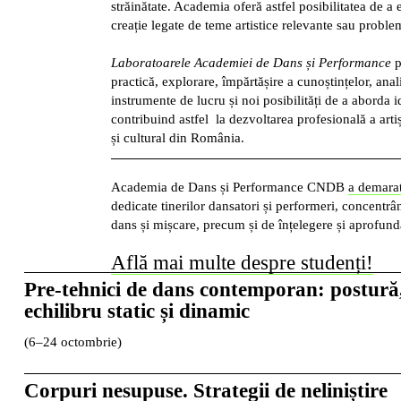
străinătate. Academia oferă astfel posibilitatea de a 
creație legate de teme artistice relevante sau probl
Laboratoarele Academiei de Dans și Performance
p
practică, explorare, împărtășire a cunoștințelor, anali
instrumente de lucru și noi posibilități de a aborda id
contribuind astfel la dezvoltarea profesională a artiș
și cultural din România.
Academia de Dans și Performance CNDB
a demara
dedicate tinerilor dansatori și performeri, concentrâ
dans și mișcare, precum și de înțelegere și aprofunda
Află mai multe despre studenți!
Pre-tehnici de dans contemporan: postură
echilibru static și dinamic
(6–24 octombrie)
Corpuri nesupuse. Strategii de neliniștire