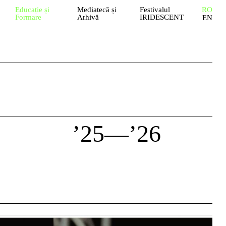
Educație și
Mediatecă și
Festivalul
RO
Formare
Arhivă
IRIDESCENT
EN
’25—’26