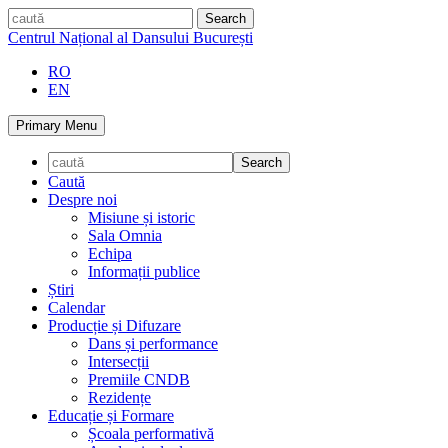
Skip
caută
to
Centrul Național al Dansului București
content
RO
EN
Primary Menu
Caută
Despre noi
Misiune și istoric
Sala Omnia
Echipa
Informații publice
Știri
Calendar
Producție și Difuzare
Dans și performance
Intersecții
Premiile CNDB
Rezidențe
Educație și Formare
Școala performativă