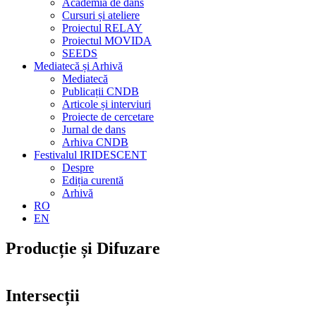
Academia de dans
Cursuri și ateliere
Proiectul RELAY
Proiectul MOVIDA
SEEDS
Mediatecă și Arhivă
Mediatecă
Publicații CNDB
Articole și interviuri
Proiecte de cercetare
Jurnal de dans
Arhiva CNDB
Festivalul IRIDESCENT
Despre
Ediția curentă
Arhivă
RO
EN
Producție și Difuzare
Intersecții