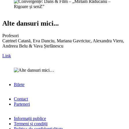
Alte dansuri mici...
Profesori
Catrinel Catană, Eva Danciu, Mariana Gavriciuc, Alexandra Vieru,
Andreea Belu & Vava Ștefănescu
Link
Bilete
Contact
Parteneri
Informații publice
Termeni și condiții
Politica de confidențialitate