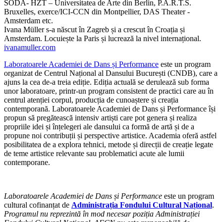
SODA- HZT – Universitatea de Arte din Berlin, P.A.R.T.S.
Bruxelles, exerce/ICI-CCN din Montpellier, DAS Theater -
Amsterdam etc.
Ivana Müller s-a născut în Zagreb și a crescut în Croația și
Amsterdam. Locuiește la Paris și lucrează la nivel internațional.
ivanamuller.com
Laboratoarele Academiei de Dans și Performance
este un program
organizat de Centrul Național al Dansului București (CNDB), care a
ajuns la cea de-a treia ediție. Ediția actuală se derulează sub forma
unor laboratoare, printr-un program consistent de practici care au în
centrul atenției corpul, producția de cunoaștere și creația
contemporană. Laboratoarele Academiei de Dans și Performance își
propun să pregătească intensiv artiști care pot genera și realiza
propriile idei și înțelegeri ale dansului ca formă de artă și de a
propune noi contribuții și perspective artistice. Academia oferă astfel
posibilitatea de a explora tehnici, metode și direcții de creație legate
de teme artistice relevante sau problematici acute ale lumii
contemporane.
Laboratoarele Academiei de Dans și Performance
este un program
cultural cofinanțat de
Administrația Fondului Cultural Național
.
Programul nu reprezintă în mod necesar poziția Administrației