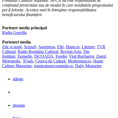
Fondului Cultural Național. AFCN nu este responsabilă de
conținutul proiectului sau de modul în care rezultatele programului
pot fi folosite. Acestea sunt în întregime responsabilitatea
beneficiarului finanțării.
Partener media principal
Radio Guerilla
Parteneri media
Zile și nopți
,
Scena9
,
Agerpress
,
Elle
,
Happ.ro
,
Liternet
,
TVR
Cultural
,
Radio România Cultural
,
Revista Arta
,
The
Institute
,
Zeppelin
,
ISCOADA
,
Feeder
,
Visit Bucharest
,
Ziarul
Metropolis
,
IQads
,
Ceașca de Cultură
,
Modernism.ro
,
Haute
Culture Magazine
,
munteanurecomanda.ro
,
Daily Magazine
stânga
dreapta