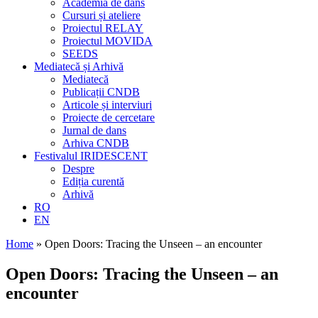
Academia de dans
Cursuri și ateliere
Proiectul RELAY
Proiectul MOVIDA
SEEDS
Mediatecă și Arhivă
Mediatecă
Publicații CNDB
Articole și interviuri
Proiecte de cercetare
Jurnal de dans
Arhiva CNDB
Festivalul IRIDESCENT
Despre
Ediția curentă
Arhivă
RO
EN
Home
»
Open Doors: Tracing the Unseen – an encounter
Open Doors: Tracing the Unseen – an
encounter