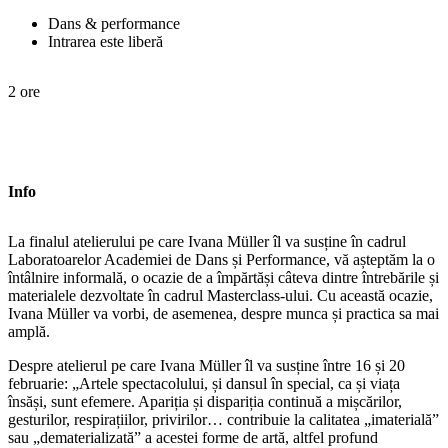
Dans & performance
Intrarea este liberă
2 ore
Info
La finalul atelierului pe care Ivana Müller îl va susține în cadrul
Laboratoarelor Academiei de Dans și Performance, vă așteptăm la o
întâlnire informală, o ocazie de a împărtăși câteva dintre întrebările și
materialele dezvoltate în cadrul Masterclass-ului. Cu această ocazie,
Ivana Müller va vorbi, de asemenea, despre munca și practica sa mai
amplă.
Despre atelierul pe care Ivana Müller îl va susține între 16 și 20
februarie: „Artele spectacolului, și dansul în special, ca și viața
însăși, sunt efemere. Apariția și dispariția continuă a mișcărilor,
gesturilor, respirațiilor, privirilor… contribuie la calitatea „imaterială”
sau „dematerializată” a acestei forme de artă, altfel profund