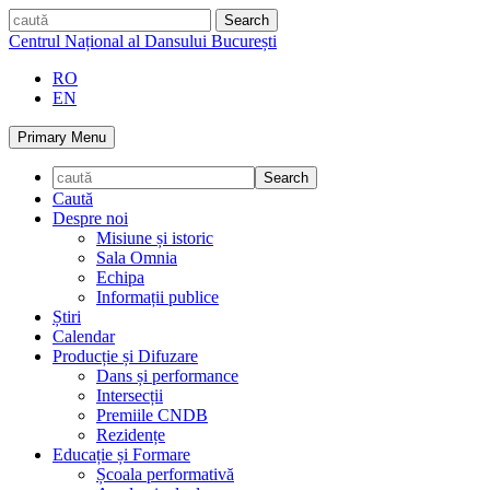
Skip
caută
to
Centrul Național al Dansului București
content
RO
EN
Primary Menu
Caută
Despre noi
Misiune și istoric
Sala Omnia
Echipa
Informații publice
Știri
Calendar
Producție și Difuzare
Dans și performance
Intersecții
Premiile CNDB
Rezidențe
Educație și Formare
Școala performativă