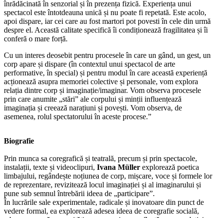
înrădăcinată în senzorial și în prezența fizică. Experiența unui
spectacol este întotdeauna unică și nu poate fi repetată. Este acolo,
apoi dispare, iar cei care au fost martori pot povesti în cele din urmă
despre el. Această calitate specifică îi condiționează fragilitatea și îi
conferă o mare forță.
Cu un interes deosebit pentru procesele în care un gând, un gest, un
corp apare și dispare (în contextul unui spectacol de arte
performative, în special) și pentru modul în care această experiență
acționează asupra memoriei colective și personale, vom explora
relația dintre corp și imaginație/imaginar. Vom observa procesele
prin care anumite „stări” ale corpului și minții influențează
imaginația și creează narațiuni și povești. Vom observa, de
asemenea, rolul spectatorului în aceste procese.”
Biografie
Prin munca sa coregrafică și teatrală, precum și prin spectacole,
instalații, texte și videoclipuri,
Ivana Müller
explorează poetica
limbajului, regândește noțiunea de corp, mișcare, voce și formele lor
de reprezentare, revizitează locul imaginației și al imaginarului și
pune sub semnul întrebării ideea de „participare”.
În lucrările sale experimentale, radicale și inovatoare din punct de
vedere formal, ea explorează adesea ideea de coregrafie socială,