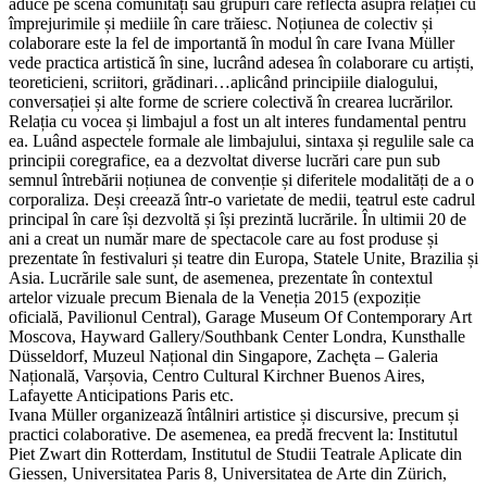
aduce pe scenă comunități sau grupuri care reflectă asupra relației cu
împrejurimile și mediile în care trăiesc. Noțiunea de colectiv și
colaborare este la fel de importantă în modul în care Ivana Müller
vede practica artistică în sine, lucrând adesea în colaborare cu artiști,
teoreticieni, scriitori, grădinari…aplicând principiile dialogului,
conversației și alte forme de scriere colectivă în crearea lucrărilor.
Relația cu vocea și limbajul a fost un alt interes fundamental pentru
ea. Luând aspectele formale ale limbajului, sintaxa și regulile sale ca
principii coregrafice, ea a dezvoltat diverse lucrări care pun sub
semnul întrebării noțiunea de convenție și diferitele modalități de a o
corporaliza. Deși creează într-o varietate de medii, teatrul este cadrul
principal în care își dezvoltă și își prezintă lucrările. În ultimii 20 de
ani a creat un număr mare de spectacole care au fost produse și
prezentate în festivaluri și teatre din Europa, Statele Unite, Brazilia și
Asia. Lucrările sale sunt, de asemenea, prezentate în contextul
artelor vizuale precum Bienala de la Veneția 2015 (expoziție
oficială, Pavilionul Central), Garage Museum Of Contemporary Art
Moscova, Hayward Gallery/Southbank Center Londra, Kunsthalle
Düsseldorf, Muzeul Național din Singapore, Zachęta – Galeria
Națională, Varșovia, Centro Cultural Kirchner Buenos Aires,
Lafayette Anticipations Paris etc.
Ivana Müller organizează întâlniri artistice și discursive, precum și
practici colaborative. De asemenea, ea predă frecvent la: Institutul
Piet Zwart din Rotterdam, Institutul de Studii Teatrale Aplicate din
Giessen, Universitatea Paris 8, Universitatea de Arte din Zürich,