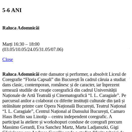
(
5-6 ANI
C
Raluca Adomnicăi
A
c
s
T
Marți 16:30 – 18:00
î
(03.05/10.05/24.05/31.05/07.06)
f
Close
c
e
m
Raluca Adomnicăi
este dansator și performer, a absolvit Liceul de
j
Coregrafie “Floria Capsali” din București în cadrul căruia a studiat
m
dans clasic, contemporan, românesc și de caracter, iar înprezent
s
urmează studiile de creație coregrafică din cadrul Universității
a
Naționale de Artă Teatrală și Cinematografică “I. L. Caragiale”. Pe
s
parcursul anilor a colaborat cu diferite instituții culturale din țară și
p
străinătate printre care Opera Națională București, Teatrul Național
“I. L. Caragiale”, Centrul Național al Dansului București, Camaro
Haus Berlin sau Linotip – centru independent coregrafic. A
participat la ateliere și workshopuri conduse de coregrafi precum
Massimo Gerardi, Eva Sanchez Martz, Marta Ladjanszki, Gigi