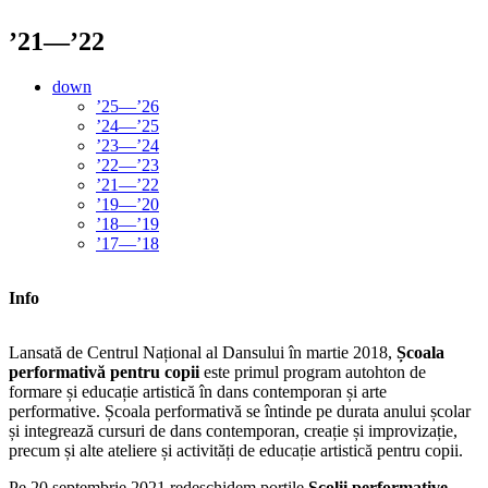
’21—’22
down
’25—’26
’24—’25
’23—’24
’22—’23
’21—’22
’19—’20
’18—’19
’17—’18
Info
Lansată de Centrul Național al Dansului în martie 2018,
Școala
performativă pentru copii
este primul program autohton de
formare și educație artistică în dans contemporan și arte
performative. Școala performativă se întinde pe durata anului școlar
și integrează cursuri de dans contemporan, creație și improvizație,
precum și alte ateliere și activități de educație artistică pentru copii.
Pe 20 septembrie 2021 redeschidem porțile
Școlii performative