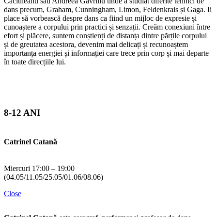
Căciuleanu sau Andreea Gavriliu unde a studiat diferite tehnici de
dans precum, Graham, Cunningham, Limon, Feldenkrais și Gaga. Ii
place să vorbească despre dans ca fiind un mijloc de expresie și
cunoaștere a corpului prin practici și senzații. Creăm conexiuni între
R
efort și plăcere, suntem conștienți de distanța dintre părțile corpului
și de greutatea acestora, devenim mai delicați și recunoaștem
importanța energiei și informației care trece prin corp și mai departe
M
în toate direcțiile lui.
(
C
R
8-12 ANI
C
d
u
Catrinel Catană
N
p
s
“
Miercuri 17:00 – 19:00
H
(04.05/11.05/25.05/01.06/08.06)
p
Close
M
C
d