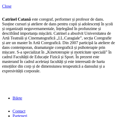
ș
Close
d
A
ș
Catrinel Catană
este coregraf, performer și profesor de dans.
d
Susține cursuri și ateliere de dans pentru copii și adolescenți în școli
m
și organizații neguvernamentale, înțelegând în profunzime și
c
descifrând importanța mișcării. Catrinel a absolvit Universitatea de
m
Artă Teatrală și Cinematografică „I.L.Caragiale”, secția Coregrafie
e
și are un master în Artă Coregrafică. Din 2007 participă la ateliere de
e
dans contemporan, dramaturgie coregrafică și psihoterapie prin
mișcare. S-a specializat în „Kinetoterapie și motricitate specială” în
cadrul Facultății de Educație Fizică și Sport. În prezent este
masterand în cadrul aceleiași facultăți și este interesată de harta
emoțiilor din corp și de dimensiunea terapeutică a dansului și a
expresivității corporale.
Bilete
Contact
Parteneri