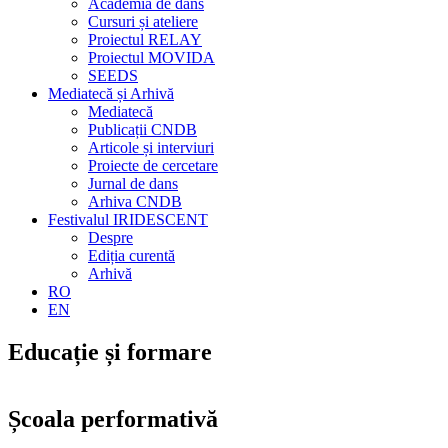
Academia de dans
Cursuri și ateliere
Proiectul RELAY
Proiectul MOVIDA
SEEDS
Mediatecă și Arhivă
Mediatecă
Publicații CNDB
Articole și interviuri
Proiecte de cercetare
Jurnal de dans
Arhiva CNDB
Festivalul IRIDESCENT
Despre
Ediția curentă
Arhivă
RO
EN
Educație și formare
Școala performativă