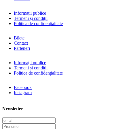
Informații publice
Termeni și condiții
Politica de confidențialitate
Bilete
Contact
Parteneri
Informații publice
Termeni și condiții
Politica de confidențialitate
Facebook
Instagram
Newsletter
E
m
P