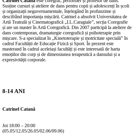
Catrinel Catană
este coregraf, performer și profesor de dans.
p
Susține cursuri și ateliere de dans pentru copii și adolescenți în școli
c
și organizații neguvernamentale, înțelegând în profunzime și
e
descifrând importanța mișcării. Catrinel a absolvit Universitatea de
ș
Artă Teatrală și Cinematografică „I.L.Caragiale”, secția Coregrafie
i
și are un master în Artă Coregrafică. Din 2007 participă la ateliere de
î
dans contemporan, dramaturgie coregrafică și psihoterapie prin
mișcare. S-a specializat în „Kinetoterapie și motricitate specială” în
cadrul Facultății de Educație Fizică și Sport. În prezent este
masterand în cadrul aceleiași facultăți și este interesată de harta
emoțiilor din corp și de dimensiunea terapeutică a dansului și a
expresivității corporale.
C
8-14 ANI
M
(
Catrinel Catană
C
C
Joi 18:00 – 20:00
S
(05.05/12.05/26.05/02.06/09.06)