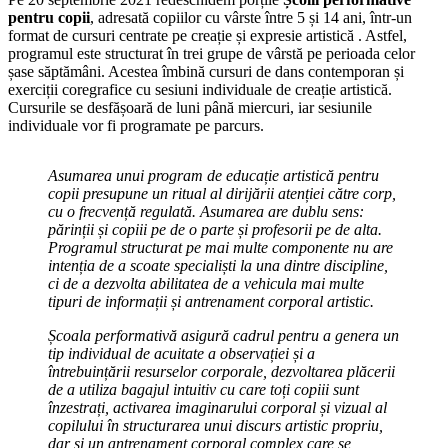
pentru copii
, adresată copiilor cu vârste între 5 și 14 ani, într-un
format de cursuri centrate pe creație și expresie artistică . Astfel,
programul este structurat în trei grupe de vârstă pe perioada celor
șase săptămâni. Acestea îmbină cursuri de dans contemporan și
exerciții coregrafice cu sesiuni individuale de creație artistică.
Cursurile se desfășoară de luni până miercuri, iar sesiunile
individuale vor fi programate pe parcurs.
Asumarea unui program de educație artistică pentru
copii presupune un ritual al dirijării atenției către corp,
cu o frecvență regulată. Asumarea are dublu sens:
părinții și copiii pe de o parte și profesorii pe de alta.
Programul structurat pe mai multe componente nu are
intenția de a scoate specialiști la una dintre discipline,
ci de a dezvolta abilitatea de a vehicula mai multe
tipuri de informații și antrenament corporal artistic.
Școala performativă asigură cadrul pentru a genera un
tip individual de acuitate a observației și a
întrebuințării resurselor corporale, dezvoltarea plăcerii
de a utiliza bagajul intuitiv cu care toți copiii sunt
înzestrați, activarea imaginarului corporal și vizual al
copilului în structurarea unui discurs artistic propriu,
dar și un antrenament corporal complex care se