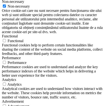
A
Non-necessary
ș
Non-necessary
d
Orice cookie-uri care nu sunt necesare pentru funcționarea site-ului
m
web și sunt utilizate special pentru colectarea datelor cu caracter
c
personal ale utilizatorului prin intermediul analitice, reclame, alte
m
conținuturi înglobate sunt denumite cookie-uri inutile. Este
e
obligatoriu să obțineți consimțământul utilizatorului înainte de a rula
e
aceste cookie-uri pe site-ul dvs. web.
Functional
Functional
Functional cookies help to perform certain functionalities like
sharing the content of the website on social media platforms, collect
feedbacks, and other third-party features.
Performance
Performance
Performance cookies are used to understand and analyze the key
performance indexes of the website which helps in delivering a
better user experience for the visitors.
Analytics
Analytics
Analytical cookies are used to understand how visitors interact with
the website. These cookies help provide information on metrics the
number of visitors, bounce rate, traffic source, etc.
Advertisement