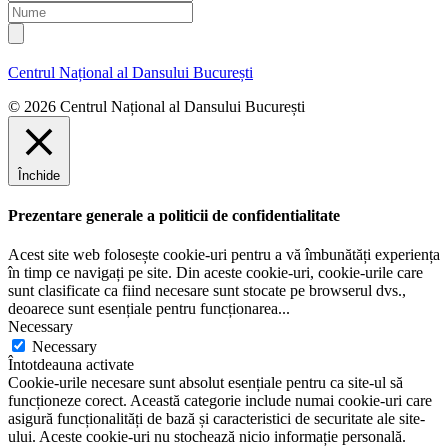
a
r
N
i
e
u
l
n
m
u
e
Centrul Național al Dansului București
m
e
© 2026 Centrul Național al Dansului București
Închide
Prezentare generale a politicii de confidentialitate
C
Acest site web folosește cookie-uri pentru a vă îmbunătăți experiența
în timp ce navigați pe site. Din aceste cookie-uri, cookie-urile care
J
sunt clasificate ca fiind necesare sunt stocate pe browserul dvs.,
(
deoarece sunt esențiale pentru funcționarea
...
Necessary
C
Necessary
Întotdeauna activate
C
Cookie-urile necesare sunt absolut esențiale pentru ca site-ul să
S
funcționeze corect. Această categorie include numai cookie-uri care
ș
asigură funcționalități de bază și caracteristici de securitate ale site-
d
ului. Aceste cookie-uri nu stochează nicio informație personală.