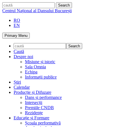
Skip
caută
to
Centrul Național al Dansului București
content
RO
EN
Primary Menu
Caută
Despre noi
Misiune și istoric
Sala Omnia
Echipa
Informații publice
Știri
Calendar
Producție și Difuzare
Dans și performance
Intersecții
Premiile CNDB
Rezidențe
Educație și Formare
Școala performativă