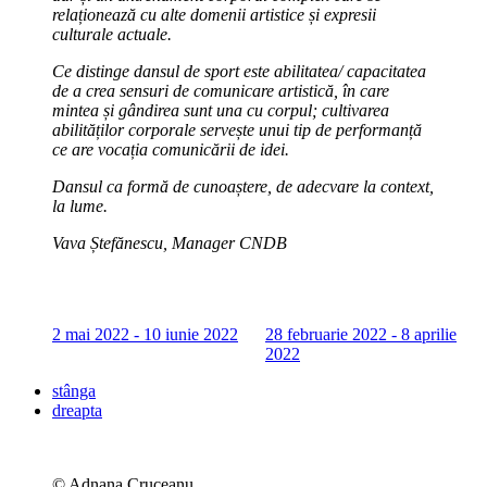
relaționează cu alte domenii artistice și expresii
culturale actuale.
Ce distinge dansul de sport este abilitatea/ capacitatea
de a crea sensuri de comunicare artistică, în care
mintea și gândirea sunt una cu corpul; cultivarea
abilităților corporale servește unui tip de performanță
ce are vocația comunicării de idei.
Dansul ca formă de cunoaștere, de adecvare la context,
la lume.
Vava Ștefănescu, Manager CNDB
2 mai 2022 - 10 iunie 2022
28 februarie 2022 - 8 aprilie
2
2022
f
stânga
dreapta
© Adnana Cruceanu