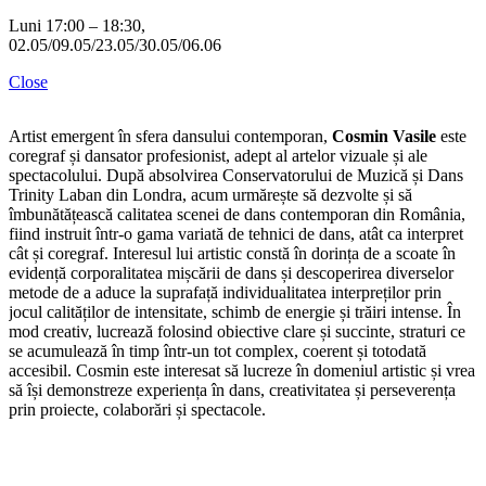
Luni 17:00 – 18:30,
8
02.05/09.05/23.05/30.05/06.06
c
(
Close
Î
n
Artist emergent în sfera dansului contemporan,
Cosmin Vasile
este
coregraf și dansator profesionist, adept al artelor vizuale și ale
spectacolului. După absolvirea Conservatorului de Muzică și Dans
Trinity Laban din Londra, acum urmărește să dezvolte și să
îmbunătățească calitatea scenei de dans contemporan din România,
fiind instruit într-o gama variată de tehnici de dans, atât ca interpret
cât și coregraf. Interesul lui artistic constă în dorința de a scoate în
evidență corporalitatea mișcării de dans și descoperirea diverselor
metode de a aduce la suprafață individualitatea interpreților prin
jocul calităților de intensitate, schimb de energie și trăiri intense. În
mod creativ, lucrează folosind obiective clare și succinte, straturi ce
se acumulează în timp într-un tot complex, coerent și totodată
accesibil. Cosmin este interesat să lucreze în domeniul artistic și vrea
să își demonstreze experiența în dans, creativitatea și perseverența
prin proiecte, colaborări și spectacole.
C
L