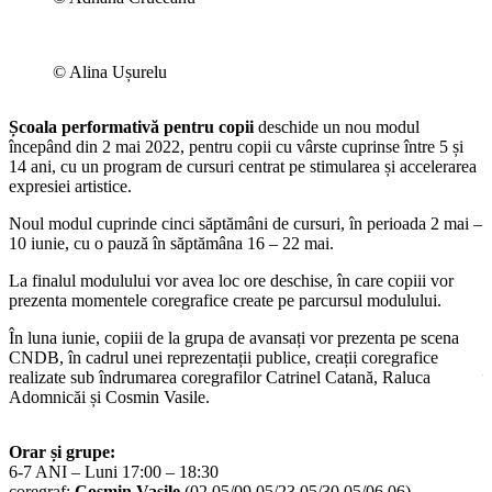
© Alina Ușurelu
Școala performativă pentru copii
deschide un nou modul
începând din 2 mai 2022, pentru copii cu vârste cuprinse între 5 și
14 ani, cu un program de cursuri centrat pe stimularea și accelerarea
expresiei artistice.
Noul modul cuprinde cinci săptămâni de cursuri, în perioada 2 mai –
10 iunie, cu o pauză în săptămâna 16 – 22 mai.
La finalul modulului vor avea loc ore deschise, în care copiii vor
prezenta momentele coregrafice create pe parcursul modulului.
În luna iunie, copiii de la grupa de avansați vor prezenta pe scena
CNDB, în cadrul unei reprezentații publice, creații coregrafice
Ș
realizate sub îndrumarea coregrafilor Catrinel Catană, Raluca
î
Adomnicăi și Cosmin Vasile.
5
e
Orar și grupe:
N
6-7 ANI – Luni 17:00 – 18:30
2
coregraf:
Cosmin Vasile
(02.05/09.05/23.05/30.05/06.06)