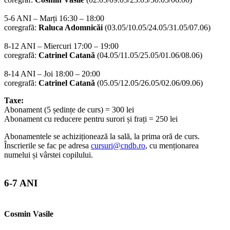
c
5-6 ANI – Marți 16:30 – 18:00
S
coregrafă:
Raluca Adomnicăi
(03.05/10.05/24.05/31.05/07.06)
c
c
8-12 ANI – Miercuri 17:00 – 19:00
F
coregrafă:
Catrinel Catană
(04.05/11.05/25.05/01.06/08.06)
a
c
8-14 ANI – Joi 18:00 – 20:00
L
coregrafă:
Catrinel Catană
(05.05/12.05/26.05/02.06/09.06)
d
Taxe:
Abonament (5 ședințe de curs) = 300 lei
O
Abonament cu reducere pentru surori și frați = 250 lei
6
Abonamentele se achiziționează la sală, la prima oră de curs.
c
Înscrierile se fac pe adresa
cursuri@cndb.ro
, cu menționarea
(
numelui și vârstei copilului.
5
6-7 ANI
c
(
8
Cosmin Vasile
c
(