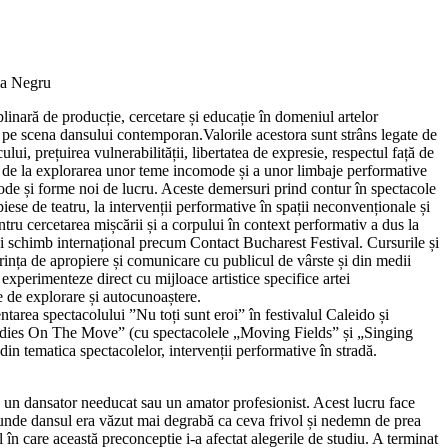
ia Negru
plinară de producție, cercetare și educație în domeniul artelor
 pe scena dansului contemporan.Valorile acestora sunt strâns legate de
ului, prețuirea vulnerabilității, libertatea de expresie, respectul față de
de la explorarea unor teme incomode și a unor limbaje performative
tode și forme noi de lucru. Aceste demersuri prind contur în spectacole
iese de teatru, la intervenții performative în spații neconvenționale și
ntru cercetarea mișcării și a corpului în context performativ a dus la
 schimb internațional precum Contact Bucharest Festival. Cursurile și
orința de apropiere și comunicare cu publicul de vârste și din medii
ă experimenteze direct cu mijloace artistice specifice artei
 de explorare și autocunoaștere.
area spectacolului ”Nu toți sunt eroi” în festivalul Caleido și
odies On The Move” (cu spectacolele „Moving Fields” și „Singing
 din tematica spectacolelor, intervenții performative în stradă.
d un dansator needucat sau un amator profesionist. Acest lucru face
t, unde dansul era văzut mai degrabă ca ceva frivol și nedemn de prea
l în care această preconceptie i-a afectat alegerile de studiu. A terminat