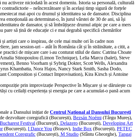
ă nu activeze niciodată în acest domeniu. Istoria sa personală, culturală
te contradictorie – neîncrezătoare și în același timp sigură de forțele
și amestecat mai apoi cu drumul și identitatea sa de dansator. Disciplina
area emoțională au determinat-o, în jurul vârstei de 30 de ani, să își
identitatea de dansator, și să îmbrățișeze drumul atipic pe care a mers
u pare să țină de educație ci e mai degrabă specifică chemărilor
i și artiști care o inspirau, de cele mai multe ori în cadre non
iere, jam session-uri – atât în România cât și în străinătate, a citit, a
rse practici de mișcare care i-au conturat stilul de dans: Catrina Choate
 Amalia Stinopoulou (Limon Technique), Lelia Marcu (balet), Steve
ovement), Benno Voorham și Sybrig Dokter, Scott Wells, Alexandra
Cyrus Khambatta, Nora Hajos, Nancy Stark Smith, Sasha Dodo,
tant Composition și Contact Improvisation), Kira Kirsch și Antoine
compoziție prin improvizație Perspective în Mișcare și se dăruiește cu
tăși cu ceilalți experiența și energia pe care a acumulat-o pană acum
onale a Dansului inițiat de
Centrul Național al Dansului București
de dezvoltare coregrafică (București),
Bezsán Noémi
(Târgu Mureș),
Bucharest Festival
(București),
Delazero
(București),
Developing Art
or
(București),
I Dance You
(Brașov),
Indie Box
(București),
PETEC
endent Coregrafic
(București),
M Studio
(Sfântu Gheorghe),
Tangaj