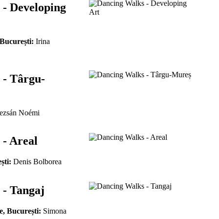
 - Developing
 București:
Irina
 - Târgu-
zsán Noémi
- Areal
ști:
Denis Bolborea
 - Tangaj
e, București:
Simona