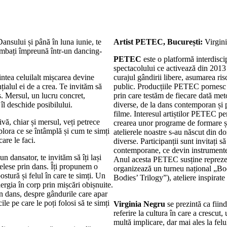
ansului și până în luna iunie, te
Artist PETEC, București:
Virgin
limbați împreună într-un dancing-
PETEC
este o platformă interdisci
spectacolului ce activează din 2013
intea celuilalt mișcarea devine
curajul gândirii libere, asumarea risc
ialul ei de a crea. Te invităm să
public. Producțiile PETEC pornesc 
ns. Mersul, un lucru concret,
prin care testăm de fiecare dată me
 îl deschide posibilului.
diverse, de la dans contemporan și p
filme. Interesul artiștilor PETEC pe
vă, chiar și mersul, veți petrece
crearea unor programe de formare și
plora ce se întâmplă și cum te simți
atelierele noastre s-au născut din d
care le faci.
diverse. Participanții sunt invitați s
contemporane, ce devin instrumente
 dansator, te invităm să îți lași
Anul acesta PETEC susține reprezent
nțelese prin dans. Îți propunem o
organizează un turneu național „B
postură și felul în care te simți. Un
Bodies’ Trilogy”), ateliere inspirate
ergia în corp prin mișcări obișnuite.
n dans, despre gândurile care apar
le pe care le poți folosi să te simți
Virginia Negru
se prezintă ca fiin
referire la cultura în care a crescu
multă implicare, dar mai ales la felu