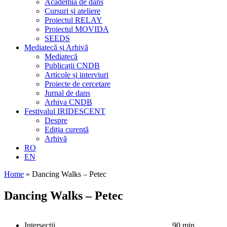
Academia de dans
Cursuri și ateliere
Proiectul RELAY
Proiectul MOVIDA
SEEDS
Mediatecă și Arhivă
Mediatecă
Publicații CNDB
Articole și interviuri
Proiecte de cercetare
Jurnal de dans
Arhiva CNDB
Festivalul IRIDESCENT
Despre
Ediția curentă
Arhivă
RO
EN
Home
»
Dancing Walks – Petec
Dancing Walks – Petec
Intersecții
90 min