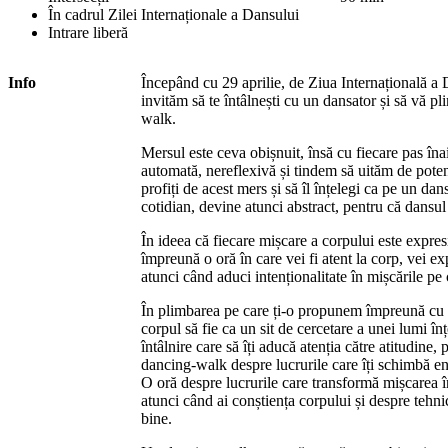
În cadrul Zilei Internaționale a Dansului
Intrare liberă
Info
Începând cu 29 aprilie, de Ziua Internațională a D
invităm să te întâlnești cu un dansator și să vă p
walk.
Mersul este ceva obișnuit, însă cu fiecare pas îna
automată, nereflexivă și tindem să uităm de potenț
profiți de acest mers și să îl înțelegi ca pe un da
cotidian, devine atunci abstract, pentru că dansul
În ideea că fiecare mișcare a corpului este expresi
împreună o oră în care vei fi atent la corp, vei ex
atunci când aduci intenționalitate în mișcările pe 
În plimbarea pe care ți-o propunem împreună cu un
corpul să fie ca un sit de cercetare a unei lumi î
întâlnire care să îți aducă atenția către atitudine, 
dancing-walk despre lucrurile care îți schimbă en
O oră despre lucrurile care transformă mișcarea î
atunci când ai conștiența corpului și despre tehnici
bine.