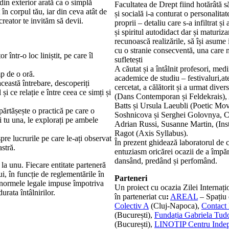
in exterior arată ca o simplă
Facultatea de Drept fiind hotărâtă s
în corpul tău, iar din ceva atât de
și socială i-a conturat o personalita
creator te invităm să devii.
proprii – detaliu care s-a infiltrat 
și spiritul autodidact dar și maturiz
recunoască realizările, să își asume 
cu o stranie consecventă, una care n
 într-o loc liniștit, pe care îl
sufletești
A căutat și a întâlnit profesori, medi
mp de o oră.
academice de studiu – festivaluri,atel
ceastă întrebare, descoperiți
cercetat, a călătorit și a urmat dive
i ce relație e între ceea ce simți și
(Dans Contemporan și Feldekrais),
Batts și Ursula Laeubli (Poetic M
părtășește o practică pe care o
Soshnicova și Serghei Golovnya, 
și tu una, le explorați pe ambele
Adrian Russi, Susanne Martin, (Ins
Ragot (Axis Syllabus).
re lucrurile pe care le-ați observat
În prezent ghidează laboratorul de 
astră.
entuziasm oricărei ocazii de a împăr
dansând, predând și perfomând.
 la unu. Fiecare entitate parteneră
i, în funcție de reglementările în
Parteneri
i normele legale impuse împotriva
Un proiect cu ocazia Zilei Internați
rata întâlnirilor.
în parteneriat cu
:
AREAL
– Spațiu 
Colectiv A
(Cluj-Napoca),
Contact 
(București),
Fundația Gabriela Tud
(București),
LINOTIP Centru Indep