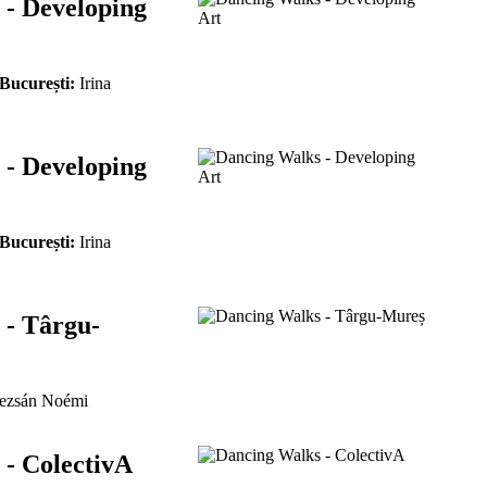
 - Developing
 București:
Irina
 - Developing
 București:
Irina
 - Târgu-
zsán Noémi
- ColectivA