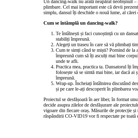
Un dancing-walk nu arată neapărat neobișnuit – d
plimbare. Cel mai important este că devii prezent 
simplu, dansul îți deschide o nouă lume, al cărei 
Cum se întâmplă un dancing-walk?
Te întâlnești și faci cunoștință cu un dansator
stabiliți împreună.
Alegeți un traseu în care să vă plimbați ti
Cum te simți când te miști? Pornind de la a
împreună cum să îți asculți mai bine corpul ș
unde te afli.
Practica mea, practica ta. Dansatorul îți îm
folosește să se simtă mai bine, iar dacă ai 
împreună.
Wrap-up. Încheiați întâlnirea discutând desp
și pe care le-ați descoperit în plimbarea vo
Proiectul se desfășoară în aer liber, în format unu
decide asupra zilelor de desfășurare ale proiectulu
vigoare din fiecare oraș. Măsurile de protecție ș
răspândirii CO-VID19 vor fi respectate pe toată du