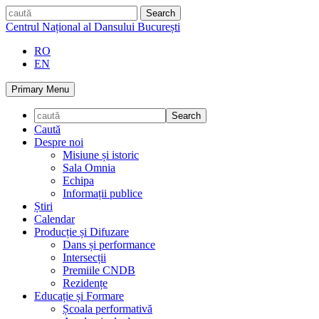
Skip
caută
to
Centrul Național al Dansului București
content
RO
EN
Primary Menu
Caută
Despre noi
Misiune și istoric
Sala Omnia
Echipa
Informații publice
Știri
Calendar
Producție și Difuzare
Dans și performance
Intersecții
Premiile CNDB
Rezidențe
Educație și Formare
Școala performativă