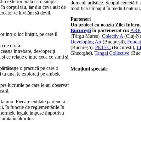
in exterior arată ca o simplă
domenii artistice. Scopul cercetării 
în corpul tău, iar din ceva atât de
modifică limbajul în mediul natural
creator te invităm să devii.
Parteneri
Un proiect cu ocazia Zilei Intern
București
în parteneriat cu:
ARE
 într-o loc liniștit, pe care îl
(Târgu Mureș),
Colectiv A
(Cluj-N
Developing Art
(București),
Fundaț
mp de o oră.
(București),
PETEC
(București),
L
ceastă întrebare, descoperiți
Gheorghe),
Tangaj Collective
(Bucu
i ce relație e între ceea ce simți și
părtășește o practică pe care o
Mențiuni speciale
și tu una, le explorați pe ambele
re lucrurile pe care le-ați observat
astră.
 la unu. Fiecare entitate parteneră
i, în funcție de reglementările în
i normele legale impuse împotriva
rata întâlnirilor.