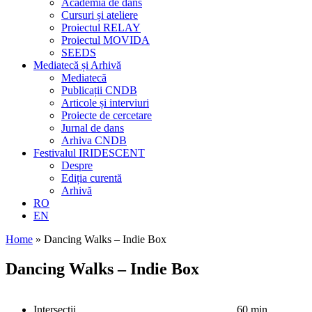
Academia de dans
Cursuri și ateliere
Proiectul RELAY
Proiectul MOVIDA
SEEDS
Mediatecă și Arhivă
Mediatecă
Publicații CNDB
Articole și interviuri
Proiecte de cercetare
Jurnal de dans
Arhiva CNDB
Festivalul IRIDESCENT
Despre
Ediția curentă
Arhivă
RO
EN
Home
»
Dancing Walks – Indie Box
Dancing Walks – Indie Box
Intersecții
60 min