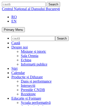
Skip
caută
to
Centrul Național al Dansului București
content
RO
EN
Primary Menu
Caută
Despre noi
Misiune și istoric
Sala Omnia
Echipa
Informații publice
Știri
Calendar
Producție și Difuzare
Dans și performance
Intersecții
Premiile CNDB
Rezidențe
Educație și Formare
Școala performativă