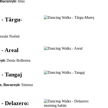
 București:
Irina
 - Târgu-
zsán Noémi
- Areal
ști:
Denis Bolborea
 - Tangaj
e, București:
Simona
- Delazero: