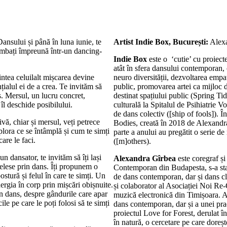
ansului și până în luna iunie, te
Artist Indie Box, București:
Alexa
limbați împreună într-un dancing-
Indie Box
este o ‘cutie’ cu proiecte
atât în sfera dansului contemporan, c
intea celuilalt mișcarea devine
neuro diversității, dezvoltarea empat
ialul ei de a crea. Te invităm să
public, promovarea artei ca mijloc 
ns. Mersul, un lucru concret,
destinat spațiului public (Spring Tid
 îl deschide posibilului.
culturală la Spitalul de Psihiatrie 
de dans colectiv ([ship of fools]). Î
vă, chiar și mersul, veți petrece
Bodies, creată în 2018 de Alexandr
plora ce se întâmplă și cum te simți
parte a anului au pregătit o serie de
care le faci.
([m]others).
 dansator, te invităm să îți lași
Alexandra Gîrbea
este coregraf și
nțelese prin dans. Îți propunem o
Contemporan din Budapesta, s-a stab
postură și felul în care te simți. Un
de dans contemporan, dar și dans cl
ergia în corp prin mișcări obișnuite.
și colaborator al Asociației Noi Re-
n dans, despre gândurile care apar
muzică electronică din Timișoara. A
le pe care le poți folosi să te simți
dans contemporan, dar și a unei practi
proiectul Love for Forest, derulat î
în natură, o cercetare pe care doreșt