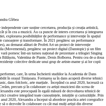
ndra Gîrbea
 independente care susține cercetarea, producția și creația artistică,
ât și în cea a muzicii. Au ca puncte de interes cercetarea și integrarea
iei, explorarea posibilităților de performance și intervenție în spațiul
de cunoaștere și transformare. În 2021 pregătesc un performance
es), au demarat alături de Profeti Art un proiect de intervenție
Voila (Movemental), pregătesc un proiect digital (Danstopic) și un film
n vară pornesc într-un turneu național de prezentare a trilogiei Singing
a Bălășoiu, Valentina de Piante, Denis Bolborea. Pentru cea de-a doua
 rezidențe colective dedicate unui grup de artiste-mame și ai lor copii
 performer, care, în urma încheierii studiilor la Academia de Dans
ilit în orașul Timișoara. Formarea sa în dans acoperă diverse tehnici
asic, dans folcloric, arte marțiale. Începând cu anul 2020, lucrează ca
Creăm, precum și în colaborare cu artiști muzicieni din scena de
lexandra este preocupată în egală măsură de dezvoltarea tehnicii de
ci creative integrând toate cunoștințele, intuițiile și curiozitățile. Prin
n anul 2020, Alexandra a început să abordeze practica artei coregrafice
e să o dezvolte în colaborare cu cât mai mulți artiști din diverse