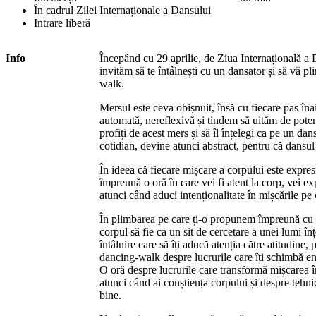
În cadrul Zilei Internaționale a Dansului
Intrare liberă
Info
Începând cu 29 aprilie, de Ziua Internațională a D
invităm să te întâlnești cu un dansator și să vă p
walk.
Mersul este ceva obișnuit, însă cu fiecare pas îna
automată, nereflexivă și tindem să uităm de potenț
profiți de acest mers și să îl înțelegi ca pe un da
cotidian, devine atunci abstract, pentru că dansul
În ideea că fiecare mișcare a corpului este expresi
împreună o oră în care vei fi atent la corp, vei ex
atunci când aduci intenționalitate în mișcările pe 
În plimbarea pe care ți-o propunem împreună cu un
corpul să fie ca un sit de cercetare a unei lumi î
întâlnire care să îți aducă atenția către atitudine, 
dancing-walk despre lucrurile care îți schimbă en
O oră despre lucrurile care transformă mișcarea î
atunci când ai conștiența corpului și despre tehnici
bine.