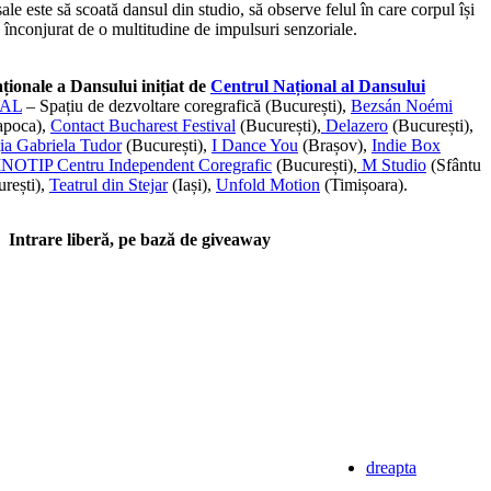
sale este să scoată dansul din studio, să observe felul în care corpul își
, înconjurat de o multitudine de impulsuri senzoriale.
aționale a Dansului inițiat de
Centrul Național al Dansului
AL
– Spațiu de dezvoltare coregrafică (București),
Bezsán Noémi
apoca),
Contact Bucharest Festival
(București),
Delazero
(București),
ia Gabriela Tudor
(București),
I Dance You
(Brașov),
Indie Box
INOTIP Centru Independent Coregrafic
(București),
M Studio
(Sfântu
rești),
Teatrul din Stejar
(Iași),
Unfold Motion
(Timișoara).
Intrare liberă, pe bază de giveaway
dreapta