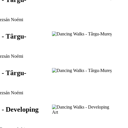
zsán Noémi
 - Târgu-
zsán Noémi
 - Târgu-
zsán Noémi
 - Developing