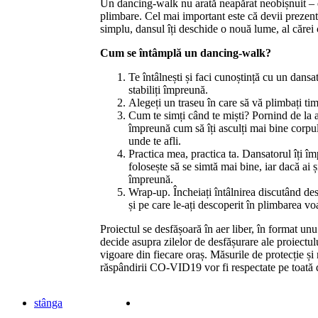
Un dancing-walk nu arată neapărat neobișnuit – d
plimbare. Cel mai important este că devii prezent 
simplu, dansul îți deschide o nouă lume, al cărei 
Cum se întâmplă un dancing-walk?
Te întâlnești și faci cunoștință cu un dansator
stabiliți împreună.
Alegeți un traseu în care să vă plimbați ti
Cum te simți când te miști? Pornind de la a
împreună cum să îți asculți mai bine corpul ș
unde te afli.
Practica mea, practica ta. Dansatorul îți îm
folosește să se simtă mai bine, iar dacă ai 
împreună.
Wrap-up. Încheiați întâlnirea discutând desp
și pe care le-ați descoperit în plimbarea vo
Proiectul se desfășoară în aer liber, în format unu
decide asupra zilelor de desfășurare ale proiectulu
vigoare din fiecare oraș. Măsurile de protecție ș
răspândirii CO-VID19 vor fi respectate pe toată du
stânga