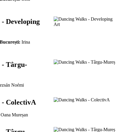
 - Developing
 București:
Irina
 - Târgu-
zsán Noémi
- ColectivA
Oana Mureșan
 - Târgu-