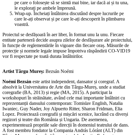
pe care o folosește să se simtă mai bine, iar dacă ai și tu una,
le explorați pe ambele împreună.
Wrap-up. Încheiați întâlnirea discutând despre lucrurile pe
care le-ați observat și pe care le-ați descoperit în plimbarea
voastră.
Proiectul se desfășoară în aer liber, în format unu la unu. Fiecare
entitate parteneră decide asupra zilelor de desfășurare ale proiectului,
în funcție de reglementările în vigoare din fiecare oraș. Măsurile de
protecție și normele legale impuse împotriva răspândirii CO-VID19
vor fi respectate pe toată durata întâlnirilor.
Artist Târgu Mureș:
Bezsán Noémi
Noémi Bezsán
este artist independent, dansator și coregraf. A
absolvit la Universitatea de Arte din Târgu-Mureș, unde a studiat
coregrafie (BA, 2013) și regie (MA, 2015). A participat la
workshopuri în străinătate, având cele mai importante întâlniri cu
reprezentanții dansului contemporan: Tomislav English, Natalia
Iwaniec, Guy Nader, Joy Alpuerto Ritter, Sharon Fridman, Elia
Lopez. Proiectează coregrafii și mișcări scenice, lucrând cu diverși
regizori și teatre din România și Ungaria. De asemenea,
experimentează propriile sale direcții în domeniul teatrului de dans.
A fost membru fondator la Compania András Lóránt (ALT) din