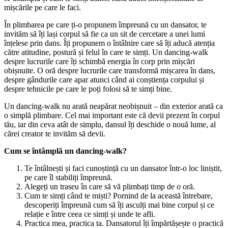
mișcările pe care le faci.
În plimbarea pe care ți-o propunem împreună cu un dansator, te
invităm să îți lași corpul să fie ca un sit de cercetare a unei lumi
înțelese prin dans. Îți propunem o întâlnire care să îți aducă atenția
către atitudine, postură și felul în care te simți. Un dancing-walk
despre lucrurile care îți schimbă energia în corp prin mișcări
obișnuite. O oră despre lucrurile care transformă mișcarea în dans,
despre gândurile care apar atunci când ai conștiența corpului și
despre tehnicile pe care le poți folosi să te simți bine.
Un dancing-walk nu arată neapărat neobișnuit – din exterior arată ca
o simplă plimbare. Cel mai important este că devii prezent în corpul
tău, iar din ceva atât de simplu, dansul îți deschide o nouă lume, al
cărei creator te invităm să devii.
Cum se întâmplă un dancing-walk?
Te întâlnești și faci cunoștință cu un dansator într-o loc liniștit,
pe care îl stabiliți împreună.
Alegeți un traseu în care să vă plimbați timp de o oră.
Cum te simți când te miști? Pornind de la această întrebare,
descoperiți împreună cum să îți asculți mai bine corpul și ce
relație e între ceea ce simți și unde te afli.
Practica mea, practica ta. Dansatorul îți împărtășește o practică