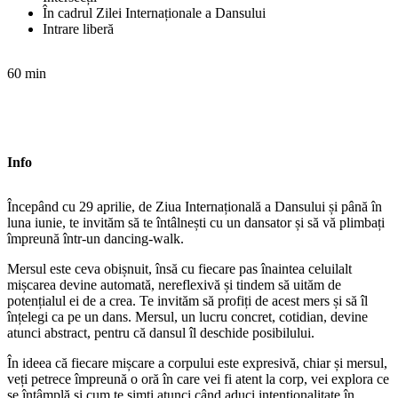
În cadrul Zilei Internaționale a Dansului
Intrare liberă
60 min
Info
Începând cu 29 aprilie, de Ziua Internațională a Dansului și până în
luna iunie, te invităm să te întâlnești cu un dansator și să vă plimbați
împreună într-un dancing-walk.
Mersul este ceva obișnuit, însă cu fiecare pas înaintea celuilalt
mișcarea devine automată, nereflexivă și tindem să uităm de
potențialul ei de a crea. Te invităm să profiți de acest mers și să îl
înțelegi ca pe un dans. Mersul, un lucru concret, cotidian, devine
atunci abstract, pentru că dansul îl deschide posibilului.
În ideea că fiecare mișcare a corpului este expresivă, chiar și mersul,
veți petrece împreună o oră în care vei fi atent la corp, vei explora ce
se întâmplă și cum te simți atunci când aduci intenționalitate în