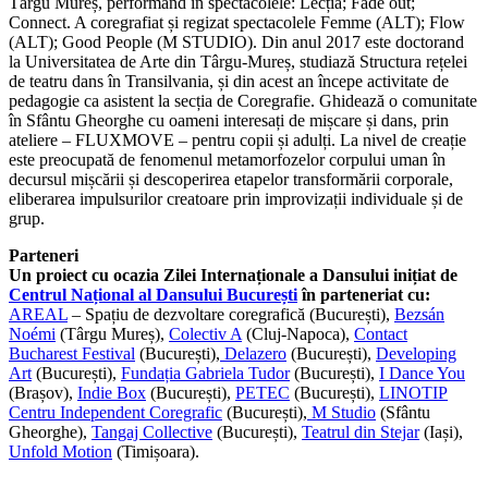
Târgu Mureș, performând în spectacolele: Lecția; Fade out;
Connect. A coregrafiat și regizat spectacolele Femme (ALT); Flow
(ALT); Good People (M STUDIO). Din anul 2017 este doctorand
la Universitatea de Arte din Târgu-Mureș, studiază Structura rețelei
de teatru dans în Transilvania, și din acest an începe activitate de
pedagogie ca asistent la secția de Coregrafie. Ghidează o comunitate
în Sfântu Gheorghe cu oameni interesați de mișcare și dans, prin
ateliere – FLUXMOVE – pentru copii și adulți. La nivel de creație
este preocupată de fenomenul metamorfozelor corpului uman în
decursul mișcării și descoperirea etapelor transformării corporale,
eliberarea impulsurilor creatoare prin improvizații individuale și de
grup.
Parteneri
Un proiect cu ocazia Zilei Internaționale a Dansului inițiat de
Centrul Național al Dansului București
în parteneriat cu:
AREAL
– Spațiu de dezvoltare coregrafică (București),
Bezsán
Noémi
(Târgu Mureș),
Colectiv A
(Cluj-Napoca),
Contact
Bucharest Festival
(București),
Delazero
(București),
Developing
Art
(București),
Fundația Gabriela Tudor
(București),
I Dance You
(Brașov),
Indie Box
(București),
PETEC
(București),
LINOTIP
Centru Independent Coregrafic
(București),
M Studio
(Sfântu
Gheorghe),
Tangaj Collective
(București),
Teatrul din Stejar
(Iași),
Unfold Motion
(Timișoara).