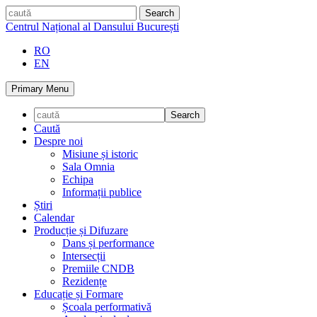
Skip
caută
to
Centrul Național al Dansului București
content
RO
EN
Primary Menu
Caută
Despre noi
Misiune și istoric
Sala Omnia
Echipa
Informații publice
Știri
Calendar
Producție și Difuzare
Dans și performance
Intersecții
Premiile CNDB
Rezidențe
Educație și Formare
Școala performativă