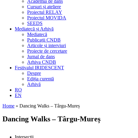
Academia de dans
Cursuri și ateliere
Proiectul RELAY
Proiectul MOVIDA
SEEDS
Mediatecă și Arhivă
Mediatecă
Publicații CNDB
Articole și interviuri
Proiecte de cercetare
Jurnal de dans
Arhiva CNDB
Festivalul IRIDESCENT
Despre
Ediția curentă
Arhivă
RO
EN
Home
»
Dancing Walks – Târgu-Mureș
Dancing Walks – Târgu-Mureș
Intersecții