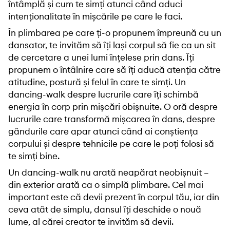
întâmplă și cum te simți atunci când aduci
intenționalitate în mișcările pe care le faci.
În plimbarea pe care ți-o propunem împreună cu un
dansator, te invităm să îți lași corpul să fie ca un sit
de cercetare a unei lumi înțelese prin dans. Îți
propunem o întâlnire care să îți aducă atenția către
atitudine, postură și felul în care te simți. Un
dancing-walk despre lucrurile care îți schimbă
energia în corp prin mișcări obișnuite. O oră despre
lucrurile care transformă mișcarea în dans, despre
gândurile care apar atunci când ai conștiența
corpului și despre tehnicile pe care le poți folosi să
te simți bine.
Un dancing-walk nu arată neapărat neobișnuit –
din exterior arată ca o simplă plimbare. Cel mai
important este că devii prezent în corpul tău, iar din
ceva atât de simplu, dansul îți deschide o nouă
lume, al cărei creator te invităm să devii.