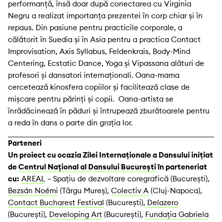
performanță, însă doar după conectarea cu Virginia
Negru a realizat importanța prezentei în corp chiar și în
repaus. Din pasiune pentru practicile corporale, a
călătorit în Suedia și în Asia pentru a practica Contact
Improvisation, Axis Syllabus, Feldenkrais, Body-Mind
Centering, Ecstatic Dance, Yoga și Vipassana alături de
profesori și dansatori internaționali. Oana-mama
cercetează kinosfera copiilor și facilitează clase de
mișcare pentru părinți și copii. Oana-artista se
înrădăcinează în păduri și întrupează zburătoarele pentru
a reda în dans o parte din grația lor.
Parteneri
Un proiect cu ocazia Zilei Internaționale a Dansului inițiat
de
Centrul Național al Dansului București
în parteneriat
cu:
AREAL
– Spațiu de dezvoltare coregrafică (București),
Bezsán Noémi
(Târgu Mureș),
Colectiv A
(Cluj-Napoca),
Contact Bucharest Festival
(București),
Delazero
(București),
Developing Art
(București),
Fundația Gabriela