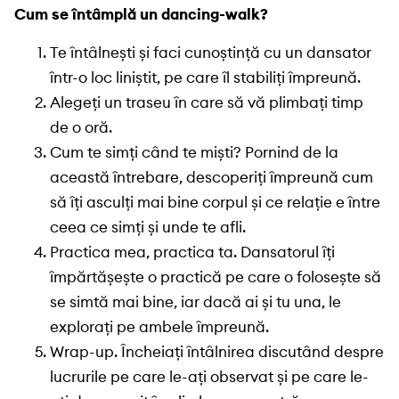
Cum se întâmplă un dancing-walk?
Te întâlnești și faci cunoștință cu un dansator
într-o loc liniștit, pe care îl stabiliți împreună.
Alegeți un traseu în care să vă plimbați timp
de o oră.
Cum te simți când te miști? Pornind de la
această întrebare, descoperiți împreună cum
să îți asculți mai bine corpul și ce relație e între
ceea ce simți și unde te afli.
Practica mea, practica ta. Dansatorul îți
împărtășește o practică pe care o folosește să
se simtă mai bine, iar dacă ai și tu una, le
explorați pe ambele împreună.
Wrap-up. Încheiați întâlnirea discutând despre
lucrurile pe care le-ați observat și pe care le-