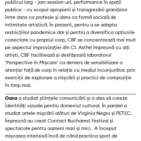
publicul larg – jam session-uri, performance în spații
publice – cu scopul apropierii și transgresării granițelor
între dans ca profesie și dans ca formă socială de
intimitate artistică. În prezent, pentru a se adapta
restricțiilor pandemice dar și pentru a diversifica opțiunile
conectare cu propriul corp, CBF se concentrează mai mult
pe aspectul improvizației din CI. Astfel împreună cu alți
artiști, CBF facilitează și desfășoară laboratorul
‘Perspective în Mișcare’ ca demers de sensibilizare a
atenției față de corp în relație cu mediul înconjurător, prin
exerciții de explorare a mișcării și practici de compoziție
în timp real.
Oana
a studiat științele comunicării și a ales să creeze
identități vizuale pentru domeniul cultural. În paralel a
studiat artele mișcării alături de Virginia Negru și PETEC.
Împreună au creat Contact Bucharest Festival și
spectacole pentru oameni mari și mici. A început
mișcarea intensivă încă de când practica sport de