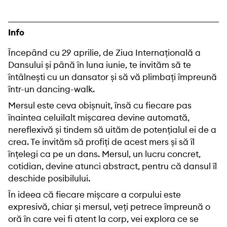
Info
Începând cu 29 aprilie, de Ziua Internațională a
Dansului și până în luna iunie, te invităm să te
întâlnești cu un dansator și să vă plimbați împreună
într-un dancing-walk.
Mersul este ceva obișnuit, însă cu fiecare pas
înaintea celuilalt mișcarea devine automată,
nereflexivă și tindem să uităm de potențialul ei de a
crea. Te invităm să profiți de acest mers și să îl
înțelegi ca pe un dans. Mersul, un lucru concret,
cotidian, devine atunci abstract, pentru că dansul îl
deschide posibilului.
În ideea că fiecare mișcare a corpului este
expresivă, chiar și mersul, veți petrece împreună o
oră în care vei fi atent la corp, vei explora ce se