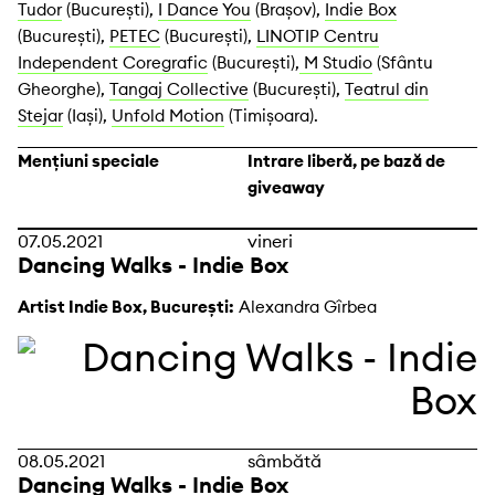
Tudor
(București),
I Dance You
(Brașov),
Indie Box
(București),
PETEC
(București),
LINOTIP Centru
Independent Coregrafic
(București),
M Studio
(Sfântu
Gheorghe),
Tangaj Collective
(București),
Teatrul din
Stejar
(Iași),
Unfold Motion
(Timișoara).
Mențiuni speciale
Intrare liberă, pe bază de
giveaway
07.05.2021
vineri
Dancing Walks - Indie Box
Artist Indie Box, București:
Alexandra Gîrbea
08.05.2021
sâmbătă
Dancing Walks - Indie Box