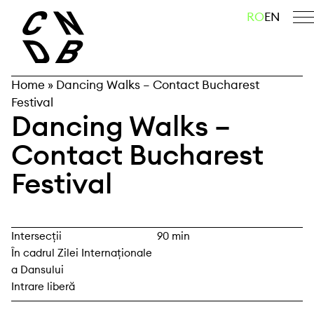
Skip
caută
RO
EN
to
content
Home
»
Dancing Walks – Contact Bucharest
Festival
Dancing Walks –
Contact Bucharest
Festival
Intersecții
90 min
În cadrul Zilei Internaționale
a Dansului
Intrare liberă