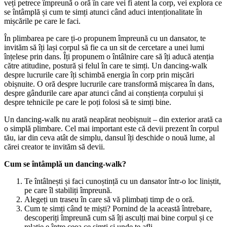
veți petrece împreună o oră în care vei fi atent la corp, vei explora ce
se întâmplă și cum te simți atunci când aduci intenționalitate în
mișcările pe care le faci.
În plimbarea pe care ți-o propunem împreună cu un dansator, te
invităm să îți lași corpul să fie ca un sit de cercetare a unei lumi
înțelese prin dans. Îți propunem o întâlnire care să îți aducă atenția
către atitudine, postură și felul în care te simți. Un dancing-walk
despre lucrurile care îți schimbă energia în corp prin mișcări
obișnuite. O oră despre lucrurile care transformă mișcarea în dans,
despre gândurile care apar atunci când ai conștiența corpului și
despre tehnicile pe care le poți folosi să te simți bine.
Un dancing-walk nu arată neapărat neobișnuit – din exterior arată ca
o simplă plimbare. Cel mai important este că devii prezent în corpul
tău, iar din ceva atât de simplu, dansul îți deschide o nouă lume, al
cărei creator te invităm să devii.
Cum se întâmplă un dancing-walk?
Te întâlnești și faci cunoștință cu un dansator într-o loc liniștit,
pe care îl stabiliți împreună.
Alegeți un traseu în care să vă plimbați timp de o oră.
Cum te simți când te miști? Pornind de la această întrebare,
descoperiți împreună cum să îți asculți mai bine corpul și ce
relație e între ceea ce simți și unde te afli.