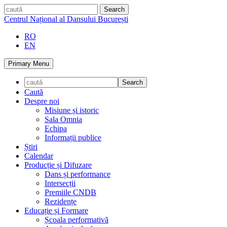
Skip
caută
to
Centrul Național al Dansului București
content
RO
EN
Primary Menu
Caută
Despre noi
Misiune și istoric
Sala Omnia
Echipa
Informații publice
Știri
Calendar
Producție și Difuzare
Dans și performance
Intersecții
Premiile CNDB
Rezidențe
Educație și Formare
Școala performativă