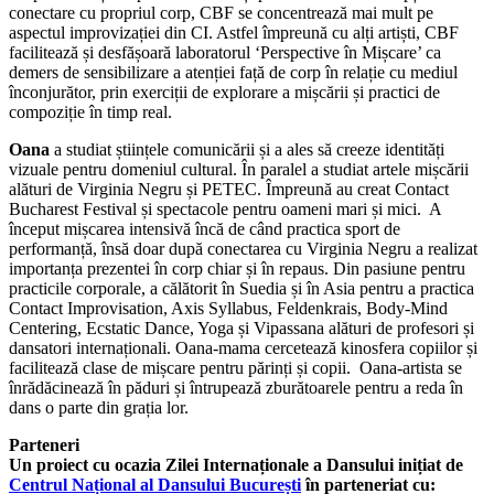
conectare cu propriul corp, CBF se concentrează mai mult pe
aspectul improvizației din CI. Astfel împreună cu alți artiști, CBF
facilitează și desfășoară laboratorul ‘Perspective în Mișcare’ ca
demers de sensibilizare a atenției față de corp în relație cu mediul
înconjurător, prin exerciții de explorare a mișcării și practici de
compoziție în timp real.
Oana
a studiat științele comunicării și a ales să creeze identități
vizuale pentru domeniul cultural. În paralel a studiat artele mișcării
alături de Virginia Negru și PETEC. Împreună au creat Contact
Bucharest Festival și spectacole pentru oameni mari și mici. A
început mișcarea intensivă încă de când practica sport de
performanță, însă doar după conectarea cu Virginia Negru a realizat
importanța prezentei în corp chiar și în repaus. Din pasiune pentru
practicile corporale, a călătorit în Suedia și în Asia pentru a practica
Contact Improvisation, Axis Syllabus, Feldenkrais, Body-Mind
Centering, Ecstatic Dance, Yoga și Vipassana alături de profesori și
dansatori internaționali. Oana-mama cercetează kinosfera copiilor și
facilitează clase de mișcare pentru părinți și copii. Oana-artista se
înrădăcinează în păduri și întrupează zburătoarele pentru a reda în
dans o parte din grația lor.
Parteneri
Un proiect cu ocazia Zilei Internaționale a Dansului inițiat de
Centrul Național al Dansului București
în parteneriat cu: