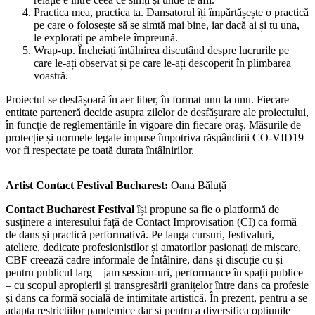
Practica mea, practica ta. Dansatorul îți împărtășește o practică
pe care o folosește să se simtă mai bine, iar dacă ai și tu una,
le explorați pe ambele împreună.
Wrap-up. Încheiați întâlnirea discutând despre lucrurile pe
care le-ați observat și pe care le-ați descoperit în plimbarea
voastră.
Proiectul se desfășoară în aer liber, în format unu la unu. Fiecare
entitate parteneră decide asupra zilelor de desfășurare ale proiectului,
în funcție de reglementările în vigoare din fiecare oraș. Măsurile de
protecție și normele legale impuse împotriva răspândirii CO-VID19
vor fi respectate pe toată durata întâlnirilor.
Artist Contact Festival Bucharest:
Oana Băluță
Contact Bucharest Festival
își propune sa fie o platformă de
susținere a interesului față de Contact Improvisation (CI) ca formă
de dans și practică performativă. Pe langa cursuri, festivaluri,
ateliere, dedicate profesioniștilor și amatorilor pasionați de mișcare,
CBF creează cadre informale de întâlnire, dans și discuție cu și
pentru publicul larg – jam session-uri, performance în spații publice
– cu scopul apropierii și transgresării granițelor între dans ca profesie
și dans ca formă socială de intimitate artistică. În prezent, pentru a se
adapta restricțiilor pandemice dar și pentru a diversifica opțiunile