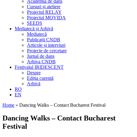
Academia de dans
Cursuri și ateliere
Proiectul RELAY
Proiectul MOVIDA
SEEDS
Mediatecă și Arhivă
Mediatecă
Publicații CNDB
Articole și interviuri
Proiecte de cercetare
Jurnal de dans
Arhiva CNDB
Festivalul IRIDESCENT
Despre
Ediția curentă
Arhivă
RO
EN
Home
»
Dancing Walks – Contact Bucharest Festival
Dancing Walks – Contact Bucharest
Festival