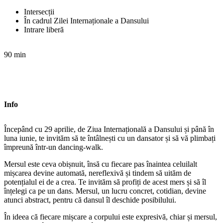
Intersecții
În cadrul Zilei Internaționale a Dansului
Intrare liberă
90 min
Info
Începând cu 29 aprilie, de Ziua Internațională a Dansului și până în
luna iunie, te invităm să te întâlnești cu un dansator și să vă plimbați
împreună într-un dancing-walk.
Mersul este ceva obișnuit, însă cu fiecare pas înaintea celuilalt
mișcarea devine automată, nereflexivă și tindem să uităm de
potențialul ei de a crea. Te invităm să profiți de acest mers și să îl
înțelegi ca pe un dans. Mersul, un lucru concret, cotidian, devine
atunci abstract, pentru că dansul îl deschide posibilului.
În ideea că fiecare mișcare a corpului este expresivă, chiar și mersul,