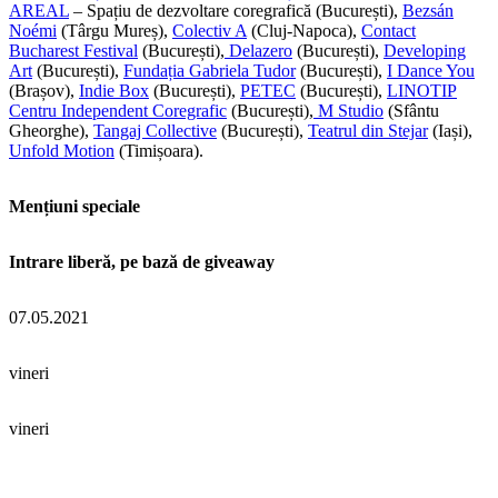
AREAL
– Spațiu de dezvoltare coregrafică (București),
Bezsán
Noémi
(Târgu Mureș),
Colectiv A
(Cluj-Napoca),
Contact
Bucharest Festival
(București),
Delazero
(București),
Developing
Art
(București),
Fundația Gabriela Tudor
(București),
I Dance You
(Brașov),
Indie Box
(București),
PETEC
(București),
LINOTIP
Centru Independent Coregrafic
(București),
M Studio
(Sfântu
Gheorghe),
Tangaj Collective
(București),
Teatrul din Stejar
(Iași),
Unfold Motion
(Timișoara).
Mențiuni speciale
Intrare liberă, pe bază de giveaway
07.05.2021
vineri
vineri