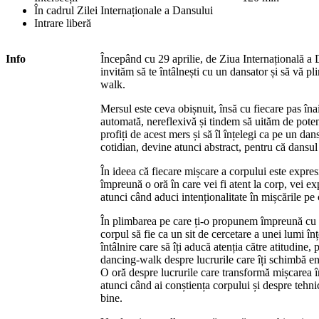
În cadrul Zilei Internaționale a Dansului
Intrare liberă
Info
Începând cu 29 aprilie, de Ziua Internațională a D
invităm să te întâlnești cu un dansator și să vă p
walk.
Mersul este ceva obișnuit, însă cu fiecare pas îna
automată, nereflexivă și tindem să uităm de potenț
profiți de acest mers și să îl înțelegi ca pe un da
cotidian, devine atunci abstract, pentru că dansul
În ideea că fiecare mișcare a corpului este expresi
împreună o oră în care vei fi atent la corp, vei ex
atunci când aduci intenționalitate în mișcările pe 
În plimbarea pe care ți-o propunem împreună cu un
corpul să fie ca un sit de cercetare a unei lumi î
întâlnire care să îți aducă atenția către atitudine, 
dancing-walk despre lucrurile care îți schimbă en
O oră despre lucrurile care transformă mișcarea î
atunci când ai conștiența corpului și despre tehnici
bine.