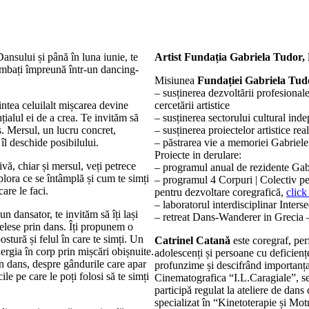
ansului și până în luna iunie, te
Artist Fundația Gabriela Tudor, 
limbați împreună într-un dancing-
Misiunea
Fundației Gabriela Tud
– susținerea dezvoltării profesionale
intea celuilalt mișcarea devine
cercetării artistice
ialul ei de a crea. Te invităm să
– susținerea sectorului cultural ind
ns. Mersul, un lucru concret,
– susținerea proiectelor artistice 
 îl deschide posibilului.
– păstrarea vie a memoriei Gabriele
Proiecte in derulare:
vă, chiar și mersul, veți petrece
– programul anual de rezidente Gab
plora ce se întâmplă și cum te simți
– programul 4 Corpuri | Colectiv p
care le faci.
pentru dezvoltare coregrafică,
click
– laboratorul interdisciplinar Inters
 dansator, te invităm să îți lași
– retreat Dans-Wanderer in Grecia 
nțelese prin dans. Îți propunem o
postură și felul în care te simți. Un
Catrinel Catană
este coregraf, per
ergia în corp prin mișcări obișnuite.
adolescenți și persoane cu deficienț
n dans, despre gândurile care apar
profunzime și descifrând importanța 
le pe care le poți folosi să te simți
Cinematografica “I.L.Caragiale”, se
participă regulat la ateliere de dan
specializat în “Kinetoterapie și Motr