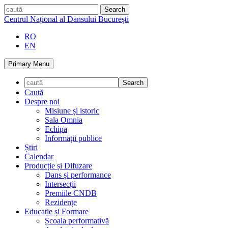
Skip
caută
to
Centrul Național al Dansului București
content
RO
EN
Primary Menu
Caută
Despre noi
Misiune și istoric
Sala Omnia
Echipa
Informații publice
Știri
Calendar
Producție și Difuzare
Dans și performance
Intersecții
Premiile CNDB
Rezidențe
Educație și Formare
Școala performativă