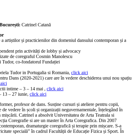
București:
Catrinel Catană
or
 a artiștilor și practicienilor din domeniul dansului contemporan și a
ependent prin activități de lobby și advocacy
realizate de coregraful Cosmin Manolescu
i Tudor, co-fondatorul Fundației
riela Tudor in Portugalia si Romania,
click aici
entru Dans (2020-2021) care are în vedere deschiderea unui nou spațiu
 aici
ectii intime – 3 – 14 mai ,
click aici
– 13 – 27 iunie,
click aici
former, profesor de dans. Susține cursuri și ateliere pentru copii,
e de vedere în școli și organizații neguvernamentale, înțelegând în
mișcării. Catrinel a absolvit Universitatea de Arta Teatrala si
cția Coregrafie si are un master în Arta Coregrafica. Din 2007
s contemporan, dramaturgie coregrafică și terapie prin mișcare. S-a
icitate specială” în cadrul Facultății de Educație Fizica și Sport. În