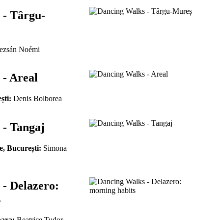
 - Târgu-
zsán Noémi
- Areal
ști:
Denis Bolborea
 - Tangaj
e, București:
Simona
- Delazero:
s
oara:
Beatrice Tudor