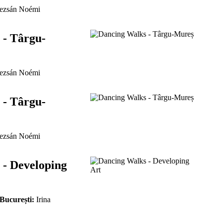
zsán Noémi
 - Târgu-
zsán Noémi
 - Târgu-
zsán Noémi
 - Developing
 București:
Irina