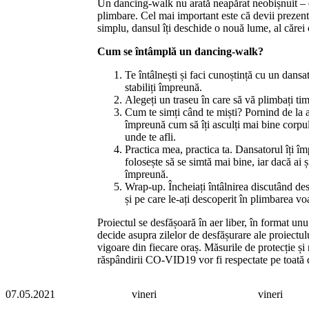
Un dancing-walk nu arată neapărat neobișnuit – d
plimbare. Cel mai important este că devii prezent 
simplu, dansul îți deschide o nouă lume, al cărei 
Cum se întâmplă un dancing-walk?
Te întâlnești și faci cunoștință cu un dansator
stabiliți împreună.
Alegeți un traseu în care să vă plimbați ti
Cum te simți când te miști? Pornind de la a
împreună cum să îți asculți mai bine corpul ș
unde te afli.
Practica mea, practica ta. Dansatorul îți îm
folosește să se simtă mai bine, iar dacă ai 
împreună.
Wrap-up. Încheiați întâlnirea discutând desp
și pe care le-ați descoperit în plimbarea vo
Proiectul se desfășoară în aer liber, în format unu
decide asupra zilelor de desfășurare ale proiectulu
vigoare din fiecare oraș. Măsurile de protecție ș
răspândirii CO-VID19 vor fi respectate pe toată du
07.05.2021
vineri
vineri