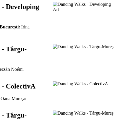
 - Developing
 București:
Irina
 - Târgu-
zsán Noémi
- ColectivA
Oana Mureșan
 - Târgu-