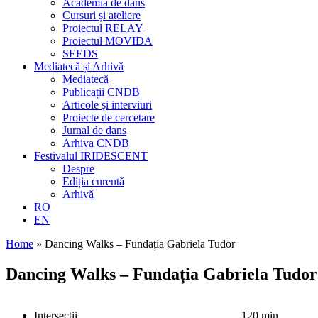
Academia de dans
Cursuri și ateliere
Proiectul RELAY
Proiectul MOVIDA
SEEDS
Mediatecă și Arhivă
Mediatecă
Publicații CNDB
Articole și interviuri
Proiecte de cercetare
Jurnal de dans
Arhiva CNDB
Festivalul IRIDESCENT
Despre
Ediția curentă
Arhivă
RO
EN
Home
»
Dancing Walks – Fundația Gabriela Tudor
Dancing Walks – Fundația Gabriela Tudor
Intersecții
120 min