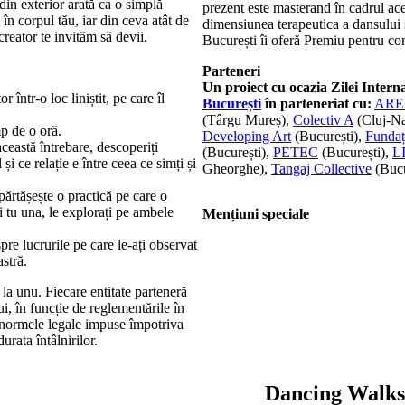
in exterior arată ca o simplă
prezent este masterand în cadrul acel
în corpul tău, iar din ceva atât de
dimensiunea terapeutica a dansului ș
creator te invităm să devii.
București îi oferă Premiu pentru co
Parteneri
Un proiect cu ocazia Zilei Intern
 într-o loc liniștit, pe care îl
București
în parteneriat cu:
ARE
(Târgu Mureș),
Colectiv A
(Cluj-N
mp de o oră.
Developing Art
(București),
Fundaț
ceastă întrebare, descoperiți
(București),
PETEC
(București),
L
i ce relație e între ceea ce simți și
Gheorghe),
Tangaj Collective
(Bucu
părtășește o practică pe care o
și tu una, le explorați pe ambele
Mențiuni speciale
re lucrurile pe care le-ați observat
astră.
 la unu. Fiecare entitate parteneră
i, în funcție de reglementările în
i normele legale impuse împotriva
rata întâlnirilor.
Dancing Walks 