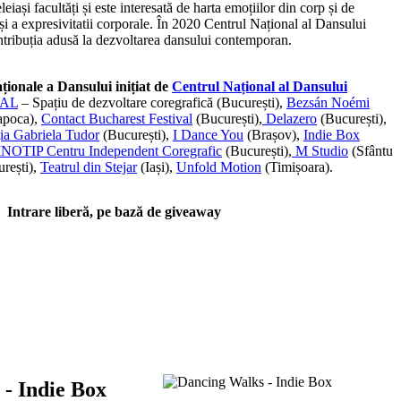
eiași facultăți și este interesată de harta emoțiilor din corp și de
i a expresivitatii corporale. În 2020 Centrul Național al Dansului
ntribuția adusă la dezvoltarea dansului contemporan.
aționale a Dansului inițiat de
Centrul Național al Dansului
AL
– Spațiu de dezvoltare coregrafică (București),
Bezsán Noémi
apoca),
Contact Bucharest Festival
(București),
Delazero
(București),
ia Gabriela Tudor
(București),
I Dance You
(Brașov),
Indie Box
INOTIP Centru Independent Coregrafic
(București),
M Studio
(Sfântu
rești),
Teatrul din Stejar
(Iași),
Unfold Motion
(Timișoara).
Intrare liberă, pe bază de giveaway
- Indie Box