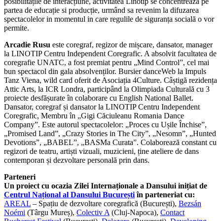
posibilitățile de interacțiune, activitatea Linotip se concentrează pe
partea de educație si producție, urmând sa revenim la difuzarea
spectacolelor in momentul in care regulile de siguranța socială o vor
permite.
Arcadie Rusu
este coregraf, regizor de mișcare, dansator, manager
la LINOTIP Centru Independent Coregrafic. A absolvit facultatea de
coregrafie UNATC, a fost premiat pentru „Mind Control”, cel mai
bun spectacol din gala absolvenților. Bursier danceWeb la Impuls
Tanz Viena, wild card oferit de Asociația 4Culture. Câștigă rezidența
Attic Arts, la ICR Londra, participând la Olimpiada Culturală cu 3
proiecte desfășurate în colaborare cu English National Ballet.
Dansator, coregraf și dansator la LINOTIP Centru Independent
Coregrafic, Membru în „Gigi Căciuleanu Romania Dance
Company”. Este autorul spectacolelor: „Proces cu Ușile Închise”,
„Promised Land”, „Crazy Stories in The City”, „Nesomn”, „Hunted
Devotions”, „BABEL”, „BASMa Curata”. Colaborează constant cu
regizori de teatru, artiști vizuali, muzicieni, ține ateliere de dans
contemporan și dezvoltare personală prin dans.
Parteneri
Un proiect cu ocazia Zilei Internaționale a Dansului inițiat de
Centrul Național al Dansului București
în parteneriat cu:
AREAL
– Spațiu de dezvoltare coregrafică (București),
Bezsán
Noémi
(Târgu Mureș),
Colectiv A
(Cluj-Napoca),
Contact