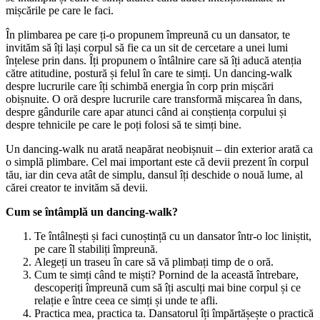
mișcările pe care le faci.
În plimbarea pe care ți-o propunem împreună cu un dansator, te
invităm să îți lași corpul să fie ca un sit de cercetare a unei lumi
înțelese prin dans. Îți propunem o întâlnire care să îți aducă atenția
către atitudine, postură și felul în care te simți. Un dancing-walk
despre lucrurile care îți schimbă energia în corp prin mișcări
obișnuite. O oră despre lucrurile care transformă mișcarea în dans,
despre gândurile care apar atunci când ai conștiența corpului și
despre tehnicile pe care le poți folosi să te simți bine.
Un dancing-walk nu arată neapărat neobișnuit – din exterior arată ca
o simplă plimbare. Cel mai important este că devii prezent în corpul
tău, iar din ceva atât de simplu, dansul îți deschide o nouă lume, al
cărei creator te invităm să devii.
Cum se întâmplă un dancing-walk?
Te întâlnești și faci cunoștință cu un dansator într-o loc liniștit,
pe care îl stabiliți împreună.
Alegeți un traseu în care să vă plimbați timp de o oră.
Cum te simți când te miști? Pornind de la această întrebare,
descoperiți împreună cum să îți asculți mai bine corpul și ce
relație e între ceea ce simți și unde te afli.
Practica mea, practica ta. Dansatorul îți împărtășește o practică