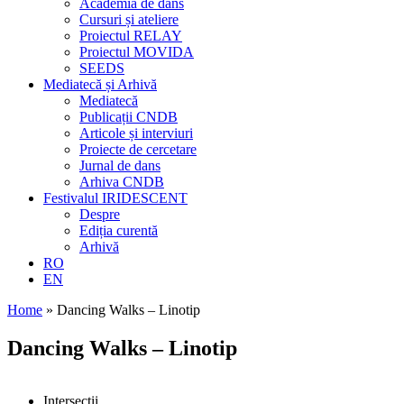
Academia de dans
Cursuri și ateliere
Proiectul RELAY
Proiectul MOVIDA
SEEDS
Mediatecă și Arhivă
Mediatecă
Publicații CNDB
Articole și interviuri
Proiecte de cercetare
Jurnal de dans
Arhiva CNDB
Festivalul IRIDESCENT
Despre
Ediția curentă
Arhivă
RO
EN
Home
»
Dancing Walks – Linotip
Dancing Walks – Linotip
Intersecții