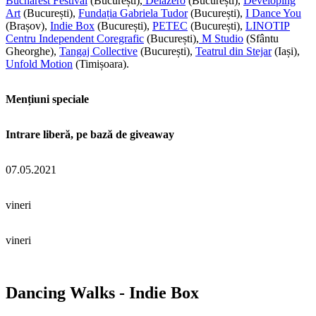
Bucharest Festival
(București),
Delazero
(București),
Developing
Art
(București),
Fundația Gabriela Tudor
(București),
I Dance You
(Brașov),
Indie Box
(București),
PETEC
(București),
LINOTIP
Centru Independent Coregrafic
(București),
M Studio
(Sfântu
Gheorghe),
Tangaj Collective
(București),
Teatrul din Stejar
(Iași),
Unfold Motion
(Timișoara).
Mențiuni speciale
Intrare liberă, pe bază de giveaway
07.05.2021
vineri
vineri
Dancing Walks - Indie Box