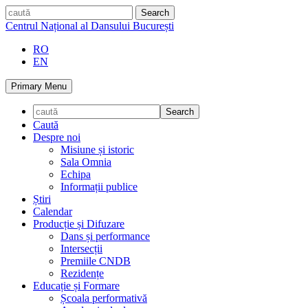
Skip
caută
to
Centrul Național al Dansului București
content
RO
EN
Primary Menu
Caută
Despre noi
Misiune și istoric
Sala Omnia
Echipa
Informații publice
Știri
Calendar
Producție și Difuzare
Dans și performance
Intersecții
Premiile CNDB
Rezidențe
Educație și Formare
Școala performativă