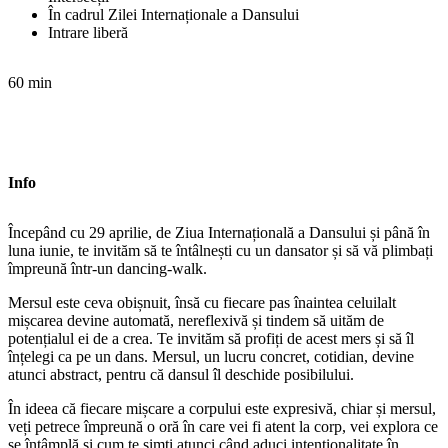
În cadrul Zilei Internaționale a Dansului
Intrare liberă
60 min
Info
Începând cu 29 aprilie, de Ziua Internațională a Dansului și până în
luna iunie, te invităm să te întâlnești cu un dansator și să vă plimbați
împreună într-un dancing-walk.
Mersul este ceva obișnuit, însă cu fiecare pas înaintea celuilalt
mișcarea devine automată, nereflexivă și tindem să uităm de
potențialul ei de a crea. Te invităm să profiți de acest mers și să îl
înțelegi ca pe un dans. Mersul, un lucru concret, cotidian, devine
atunci abstract, pentru că dansul îl deschide posibilului.
În ideea că fiecare mișcare a corpului este expresivă, chiar și mersul,
veți petrece împreună o oră în care vei fi atent la corp, vei explora ce
se întâmplă și cum te simți atunci când aduci intenționalitate în