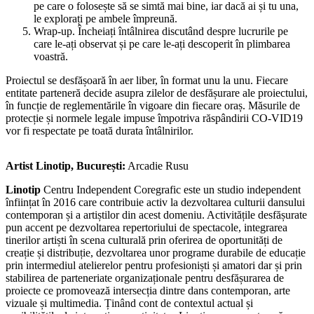
pe care o folosește să se simtă mai bine, iar dacă ai și tu una,
le explorați pe ambele împreună.
Wrap-up. Încheiați întâlnirea discutând despre lucrurile pe
care le-ați observat și pe care le-ați descoperit în plimbarea
voastră.
Proiectul se desfășoară în aer liber, în format unu la unu. Fiecare
entitate parteneră decide asupra zilelor de desfășurare ale proiectului,
în funcție de reglementările în vigoare din fiecare oraș. Măsurile de
protecție și normele legale impuse împotriva răspândirii CO-VID19
vor fi respectate pe toată durata întâlnirilor.
Artist Linotip, București:
Arcadie Rusu
Linotip
Centru Independent Coregrafic este un studio independent
înființat în 2016 care contribuie activ la dezvoltarea culturii dansului
contemporan și a artiștilor din acest domeniu. Activitățile desfășurate
pun accent pe dezvoltarea repertoriului de spectacole, integrarea
tinerilor artiști în scena culturală prin oferirea de oportunități de
creație și distribuție, dezvoltarea unor programe durabile de educație
prin intermediul atelierelor pentru profesioniști și amatori dar și prin
stabilirea de parteneriate organizaționale pentru desfășurarea de
proiecte ce promovează intersecția dintre dans contemporan, arte
vizuale și multimedia. Ținând cont de contextul actual și