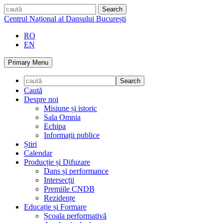
Skip
caută
to
Centrul Național al Dansului București
content
RO
EN
Primary Menu
Caută
Despre noi
Misiune și istoric
Sala Omnia
Echipa
Informații publice
Știri
Calendar
Producție și Difuzare
Dans și performance
Intersecții
Premiile CNDB
Rezidențe
Educație și Formare
Școala performativă