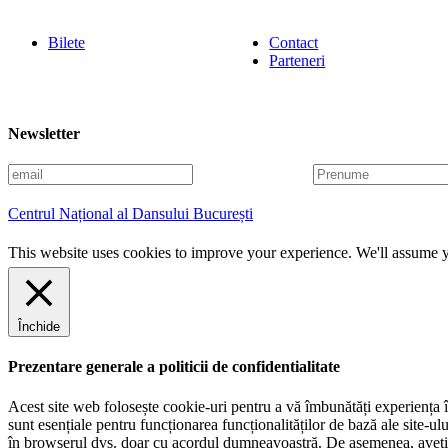
Bilete
Contact
Parteneri
Newsletter
E
P
m
r
a
e
Centrul Național al Dansului București
i
n
l
u
This website uses cookies to improve your experience. We'll assume yo
m
e
Închide
Prezentare generale a politicii de confidentialitate
Acest site web folosește cookie-uri pentru a vă îmbunătăți experiența în
sunt esențiale pentru funcționarea funcționalităților de bază ale site-u
în browserul dvs. doar cu acordul dumneavoastră. De asemenea, aveți op