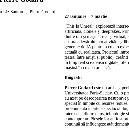
27 ianuarie – 7 martie
„This Is Unreal” explorează intersec
artificială, clonele și deepfakes. Pr
dintre om și mașină, real și virtual,
asupra adevărului, creativității și li
generate de IA pentru a crea o exper
actuală cu realitatea. Proiectul int
teatral între artiști și public), cre
în timp real și extensii digitale, ofe
mașină în creația artistică.
Biografii
Pierre Godard
este un artist și pe
Universitatea Paris-Saclay. Cu o preg
au axat pe descoperirea nesupravegh
special în limbile cu resurse redus
proeminentă în artele spectacolului
intersecția dintre dans, tehnologie și
contemporan. Piesele lor au fost pre
continuă să influențeze atât domeniul