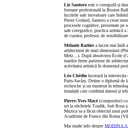
Liz Santoro
este o coregrafă și dan
formare profesională la Boston Ball
lucrările sale inovatoare care îmbin
Pierre Godard, Santoro a creat nume
procesele cognitive, prezentate pe s
sale coregrafice, practica artistică 
de curator, profesor, de sensibilizar
Mélanie Rattier
a lucrat mai întâi 
arhitectural de mari dimensiuni (P
Metz…). După absolvirea École d’arch
marilor firme pariziene de arhitectu
activitatea artistică în domeniul pro
Léo Chédin
lucrează la intersecția
Paris-Saclay. Deține o diplomă de l
recherche și un masterat în tehnolo
instalații care combină dansul și te
Pierre-Yves Macé
(compozitor) com
uri la etichetele Tzadik, Sub Rosa ș
Muzica sa a făcut obiectul unui port
Académie de France din Roma (Vill
Mai multe info despre
MODINA AI