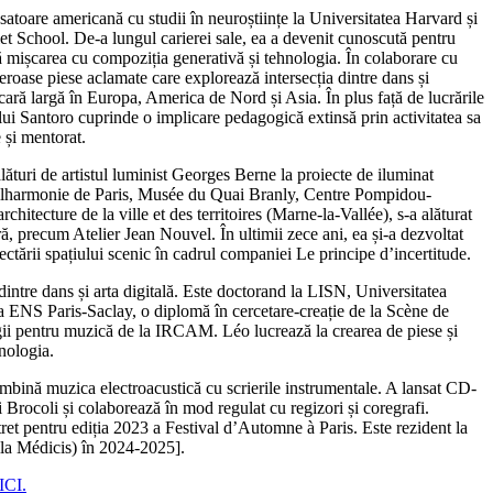
satoare americană cu studii în neuroștiințe la Universitatea Harvard și
et School. De-a lungul carierei sale, ea a devenit cunoscută pentru
ă mișcarea cu compoziția generativă și tehnologia. În colaborare cu
roase piese aclamate care explorează intersecția dintre dans și
cară largă în Europa, America de Nord și Asia. În plus față de lucrările
a lui Santoro cuprinde o implicare pedagogică extinsă prin activitatea sa
e și mentorat.
alături de artistul luminist Georges Berne la proiecte de iluminat
hilharmonie de Paris, Musée du Quai Branly, Centre Pompidou-
itecture de la ville et des territoires (Marne-la-Vallée), s-a alăturat
ră, precum Atelier Jean Nouvel. În ultimii zece ani, ea și-a dezvoltat
iectării spațiului scenic în cadrul companiei Le principe d’incertitude.
 dintre dans și arta digitală. Este doctorand la LISN, Universitatea
a ENS Paris-Saclay, o diplomă în cercetare-creație de la Scène de
gii pentru muzică de la IRCAM. Léo lucrează la crearea de piese și
hnologia.
bină muzica electroacustică cu scrierile instrumentale. A lansat CD-
i Brocoli și colaborează în mod regulat cu regizori și coregrafi.
ret pentru ediția 2023 a Festival d’Automne à Paris. Este rezident la
a Médicis) în 2024-2025].
CI.