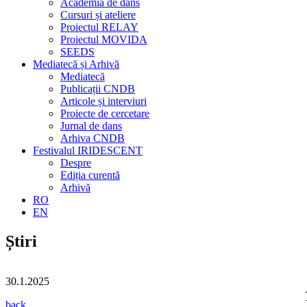
Academia de dans
Cursuri și ateliere
Proiectul RELAY
Proiectul MOVIDA
SEEDS
Mediatecă și Arhivă
Mediatecă
Publicații CNDB
Articole și interviuri
Proiecte de cercetare
Jurnal de dans
Arhiva CNDB
Festivalul IRIDESCENT
Despre
Ediția curentă
Arhivă
RO
EN
Știri
30.1.2025
back