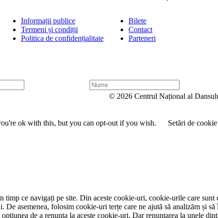
Informații publice
Bilete
Termeni și condiții
Contact
Politica de confidențialitate
Parteneri
N
u
© 2026 Centrul Național al Dansul
m
e
u're ok with this, but you can opt-out if you wish.
Setări de cookie
 timp ce navigați pe site. Din aceste cookie-uri, cookie-urile care sunt 
lui. De asemenea, folosim cookie-uri terțe care ne ajută să analizăm și să 
țiunea de a renunța la aceste cookie-uri. Dar renunțarea la unele dintr