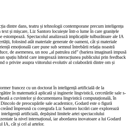
ția dintre dans, teatru și tehnologii contemporane precum inteligența
in text și mișcare, Liz Santoro locuiește într-o lume în care granițele
 se estompează. Spectacolul analizează implicațiile tulburătoare ale IA
bertății, folosind atât materiale generate de oameni, cât și materiale
iență emoțională care pune sub semnul întrebării relația noastră
roduce, de asemenea, un nou „al patrulea zid” (bariera imaginară impusă
ând un spațiu hibrid care integrează interacțiunea publicului prin feedback
rind o privire asupra viitorului evolutiv al colaborării dintre om și
rformer francez cu un doctorat în inteligență artificială de la
ătire în matematică aplicată și inginerie lingvistică, cercetările sale s-
eată a cuvintelor și documentarea lingvistică computațională, în
e. Dincolo de preocupările sale academice, Godard este o figură
, creând împreună cu coregrafa Liz Santoro lucrări care explorează
 inteligență artificială, depășind limitele artei spectacolului
zentate la nivel internațional, iar abordarea inovatoare a lui Godard
 IA, cât și cel al artelor.