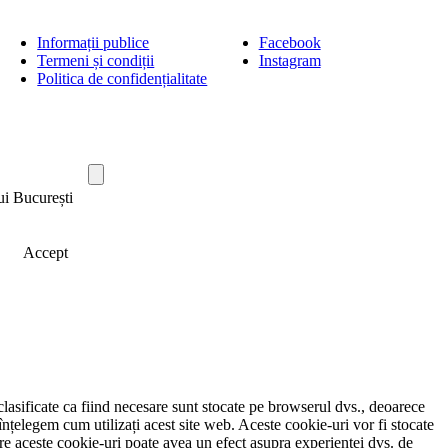
Informații publice
Facebook
Termeni și condiții
Instagram
Politica de confidențialitate
ui București
Accept
clasificate ca fiind necesare sunt stocate pe browserul dvs., deoarece
înțelegem cum utilizați acest site web. Aceste cookie-uri vor fi stocate
e aceste cookie-uri poate avea un efect asupra experienței dvs. de