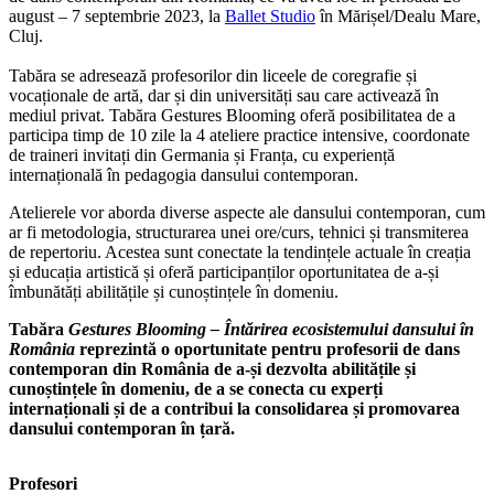
august – 7 septembrie 2023, la
Ballet Studio
în Mărișel/Dealu Mare,
Cluj.
Tabăra se adresează profesorilor din liceele de coregrafie și
vocaționale de artă, dar și din universități sau care activează în
mediul privat. Tabăra Gestures Blooming oferă posibilitatea de a
participa timp de 10 zile la 4 ateliere practice intensive, coordonate
de traineri invitați din Germania și Franța, cu experiență
internațională în pedagogia dansului contemporan.
Atelierele vor aborda diverse aspecte ale dansului contemporan, cum
ar fi metodologia, structurarea unei ore/curs, tehnici și transmiterea
de repertoriu. Acestea sunt conectate la tendințele actuale în creația
și educația artistică și oferă participanților oportunitatea de a-și
îmbunătăți abilitățile și cunoștințele în domeniu.
Tabăra
Gestures
Blooming – Întărirea ecosistemului dansului în
România
reprezintă o oportunitate pentru profesorii de dans
contemporan din România de a-și dezvolta abilitățile și
cunoștințele în domeniu, de a se conecta cu experți
internaționali și de a contribui la consolidarea și promovarea
dansului contemporan în țară.
Profesori