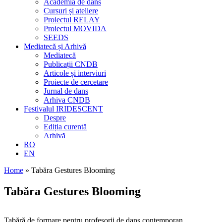
Academia de dans
Cursuri și ateliere
Proiectul RELAY
Proiectul MOVIDA
SEEDS
Mediatecă și Arhivă
Mediatecă
Publicații CNDB
Articole și interviuri
Proiecte de cercetare
Jurnal de dans
Arhiva CNDB
Festivalul IRIDESCENT
Despre
Ediția curentă
Arhivă
RO
EN
Home
»
Tabăra Gestures Blooming
Tabăra Gestures Blooming
Tabără de formare pentru profesorii de dans contemporan