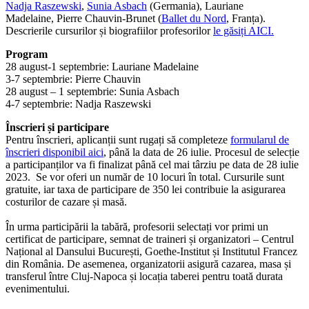
Nadja Raszewski
,
Sunia Asbach
(Germania), Lauriane
Madelaine, Pierre Chauvin-Brunet (
Ballet du Nord
, Franța).
Descrierile cursurilor și biografiilor profesorilor
le găsiți AICI.
Program
28 august-1 septembrie: Lauriane Madelaine
3-7 septembrie: Pierre Chauvin
28 august – 1 septembrie: Sunia Asbach
4-7 septembrie: Nadja Raszewski
Înscrieri și participare
Pentru înscrieri, aplicanții sunt rugați să completeze
formularul de
înscrieri disponibil aici
, până la data de 26 iulie. Procesul de selecție
a participanților va fi finalizat până cel mai târziu pe data de 28 iulie
2023. Se vor oferi un număr de 10 locuri în total. Cursurile sunt
gratuite, iar taxa de participare de 350 lei contribuie la asigurarea
costurilor de cazare și masă.
În urma participării la tabără, profesorii selectați vor primi un
certificat de participare, semnat de traineri și organizatori – Centrul
Național al Dansului București, Goethe-Institut și Institutul Francez
din România. De asemenea, organizatorii asigură cazarea, masa și
transferul între Cluj-Napoca și locația taberei pentru toată durata
evenimentului.