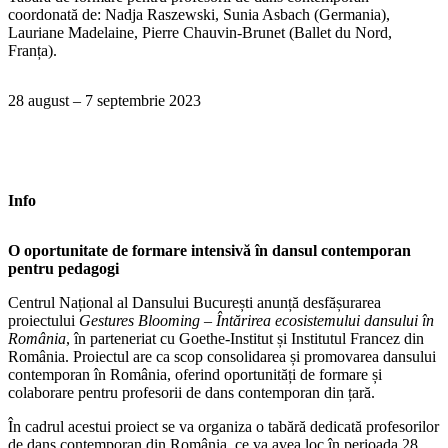
coordonată de: Nadja Raszewski, Sunia Asbach (Germania),
Lauriane Madelaine, Pierre Chauvin-Brunet (Ballet du Nord,
Franța).
28 august – 7 septembrie 2023
Info
O oportunitate de formare intensivă în dansul contemporan
pentru pedagogi
Centrul Național al Dansului București anunță desfășurarea
proiectului
Gestures Blooming
– Întărirea ecosistemului dansului în
România
, în parteneriat cu Goethe-Institut și Institutul Francez din
România. Proiectul are ca scop consolidarea și promovarea dansului
contemporan în România, oferind oportunități de formare și
colaborare pentru profesorii de dans contemporan din țară.
În cadrul acestui proiect se va organiza o tabără dedicată profesorilor
de dans contemporan din România, ce va avea loc în perioada 28