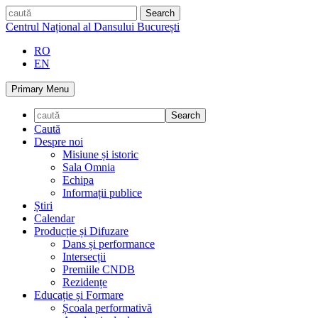
Skip
caută
to
Centrul Național al Dansului București
content
RO
EN
Primary Menu
Caută
Despre noi
Misiune și istoric
Sala Omnia
Echipa
Informații publice
Știri
Calendar
Producție și Difuzare
Dans și performance
Intersecții
Premiile CNDB
Rezidențe
Educație și Formare
Școala performativă