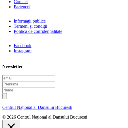
Contact
Parteneri
Informații publice
Termeni și condiții
Politica de confidențialitate
Facebook
Instagram
Newsletter
E
m
P
a
r
N
i
e
u
l
n
m
u
e
Centrul Național al Dansului București
m
e
© 2026 Centrul Național al Dansului București