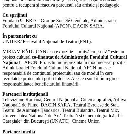
pentru a recupera și reactiva parcursul său artistic și pedagogic.
Cu sprijinul
Fundația 9 | BRD – Groupe Société Générale, Administrația
Fondului Cultural Național (AFCN), DACIN SARA.
În parteneriat cu
UNITER/ Festivalul Național de Teatru (FNT).
MIRIAM RĂDUCANU: o expoziție – arhivă cu „senZ” este un
proiect cultural
co-finanțat de Administrația Fondului Cultural
Național
– AFCN. Proiectul nu reprezintă în mod necesar poziția
Administrației Fondului Cultural Național. AFCN nu este
responsabilă de conținutul proiectului sau de modul în care
rezultatele proiectului pot fi folosite. Acestea sunt în întregime
responsabilitatea beneficiarului finanțării.
Parteneri instituționali
Televiziune Română, Centrul Național al Cinematografiei, Arhiva
Națională de Filme, DACIN SARA, Teatrul Evreiesc de Stat,
Teatrul de Animaţie Țăndărică, Teatrul Bulandra, Teatrul Mic,
Universitatea Naţională de Artă Teatrală și Cinematografică „I.L.
Caragiale” din București (UNATC), Cinema Union
Parteneri media