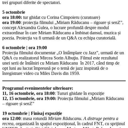
trei grupuri diferite de spectatori.
5 octombrie
ora 18:00:
tur ghidat cu Corina Cimpoieru (curatoare)
ora 19:00
: proiecția filmului „Miriam Răducanu – rigoare și senZ”,
concept Alexandra Gulea, o lucrare profundă despre modul
extraordinar în care Miriam Răducanu a îmbinat dansul, muzica și
poezia. Proiecția va fi urmată de un Q&A cu echipa curatorială.
6 octombrie | ora 19:00
Proiecția filmului documentar „O întâmplare cu Jazz”, urmată de un
Q&A cu realizatorul Mircea Sorin Albuţiu. Filmul este rezultatul
unei serii de întâlniri cu Miriam Răducanu în 2017, când timp de
opt luni au lucrat împreună pe o temă de jazz inspirată de o
înregistrare video cu Miles Davis din 1959.
Programul evenimentelor ulterioare:
11, 16 octombrie, ora 18:00
: Tururi ghidate în expoziție
12, 15 octombrie, ora 19:00:
Proiecția filmului „Miriam Răducanu
– rigoare și senZ”
19 octombrie | Finisaj expoziție
ora 12:00
: masa rotundă
Miriam Răducanu. A distruge pentru a
recrea
, organizată în spațiul expozițional, în cadrul FNT, cu sprijinul