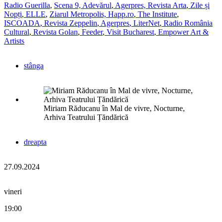
Radio Guerilla
,
Scena 9,
Adevărul
,
Agerpres,
Revista Arta
,
Zile și
Nopți
,
ELLE
,
Ziarul Metropolis,
Happ.ro
,
The Institute
,
ISCOADA
,
Revista Zeppelin
,
Agerpres
,
LiterNet
,
Radio România
Cultural
,
Revista Golan
,
Feeder
,
Visit Bucharest
,
Empower Art &
Artists
stânga
Miriam Răducanu în Mal de vivre, Nocturne,
Arhiva Teatrului Țăndărică
dreapta
27.09.2024
vineri
19:00