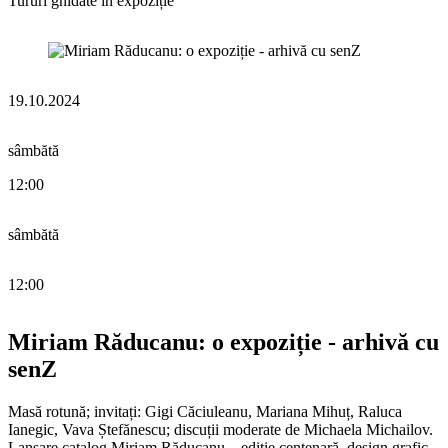
Tururi ghidate în expoziție
19.10.2024
sâmbătă
12:00
sâmbătă
12:00
Miriam Răducanu: o expoziție - arhivă cu
senZ
Masă rotună; invitați: Gigi Căciuleanu, Mariana Mihuț, Raluca
Ianegic, Vava Ștefănescu; discuții moderate de Michaela Michailov.
Lansare catalog Miriam Răducanu – ediție centenară, design grafic