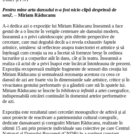
Pentru mine arta dansului n-a fost nicio clipă desprinsă de
senZ.
–
Miriam Răducanu
A-i dedica azi o expoziție lui Miriam Răducanu înseamnă a face
gestul de a o înscrie în verigile centenare ale dansului modern,
înseamnă a o privi caleidoscopic prin diferite perspective de
cercetare, care mai degrabă decât a-i revela exhaustiv faptele
artistice, urmăresc să reflecteze asupra traiectoriei ei artistice și să
înțeleagă cum creația sa nu a încetat să formeze breșe în ordinea
lucrurilor și a corpurilor atât în dans, cât și în teatru. Înseamnă a
realiza că actul de a privi înapoi este încărcat întotdeauna de prezent.
Expoziția recuperează multiple fragmente de sensuri din creația lui
Miriam Răducanu și semnalează rezonanța acestora cu ceea ce
dansul de azi are foarte viu în dimensiunile sale artistice, critice și în
vivacitatea gestului performativ și a gândirii care stă în spatele lui.
Miriam Răducanu se înscrie în
biblioteca infinită
a artei coregrafice,
indispensabilă oricărei continuări în domeniul artelor performative
de azi.
Expoziția este rezultatul unei cercetări monografice de arhivă și al
unor proiecte de reactivare a patrimoniului cultural coregrafic,
dedicate dansatoarei și coregrafei Miriam Răducanu, realizate în
ultimii 15 ani prin proiecte individuale sau colective pe care Centrul
Național al Dansului București (CNDB) le-a susținut constant