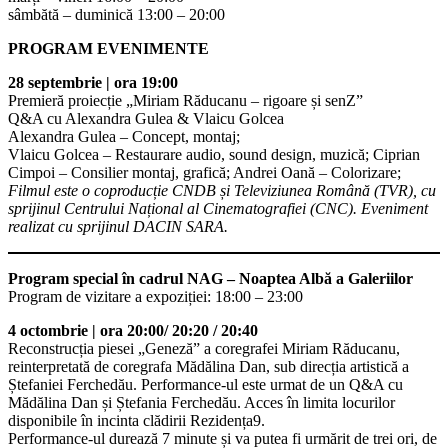
sâmbătă – duminică 13:00 – 20:00
PROGRAM EVENIMENTE
28 septembrie | ora 19:00
Premieră proiecție „Miriam Răducanu – rigoare și senZ”
Q&A cu Alexandra Gulea & Vlaicu Golcea
Alexandra Gulea – Concept, montaj;
Vlaicu Golcea – Restaurare audio, sound design, muzică; Ciprian
Cimpoi – Consilier montaj, grafică; Andrei Oană – Colorizare;
Filmul este o coproducție CNDB și Televiziunea Română (TVR), cu
sprijinul Centrului Național al Cinematografiei (CNC). Eveniment
realizat cu sprijinul DACIN SARA.
Program special în cadrul NAG – Noaptea Albă a Galeriilor
Program de vizitare a expoziției: 18:00 – 23:00
4 octombrie | ora 20:00
/ 20:20 / 20:40
Reconstrucția piesei „Geneză” a coregrafei Miriam Răducanu,
reinterpretată de coregrafa Mădălina Dan, sub direcția artistică a
Ștefaniei Ferchedău. Performance-ul este urmat de un Q&A cu
Mădălina Dan și Ștefania Ferchedău. Acces în limita locurilor
disponibile în incinta clădirii Rezidența9.
Performance-ul durează 7 minute și va putea fi urmărit de trei ori, de