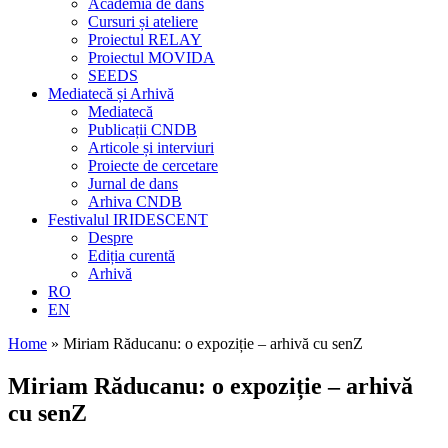
Academia de dans
Cursuri și ateliere
Proiectul RELAY
Proiectul MOVIDA
SEEDS
Mediatecă și Arhivă
Mediatecă
Publicații CNDB
Articole și interviuri
Proiecte de cercetare
Jurnal de dans
Arhiva CNDB
Festivalul IRIDESCENT
Despre
Ediția curentă
Arhivă
RO
EN
Home
»
Miriam Răducanu: o expoziție – arhivă cu senZ
Miriam Răducanu: o expoziție – arhivă
cu senZ