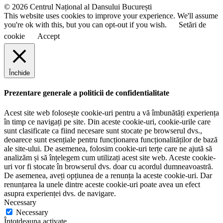
e
© 2026 Centrul Național al Dansului București
This website uses cookies to improve your experience. We'll assume
you're ok with this, but you can opt-out if you wish.
Setări de
cookie
Accept
Închide
Prezentare generale a politicii de confidentialitate
Acest site web folosește cookie-uri pentru a vă îmbunătăți experiența
în timp ce navigați pe site. Din aceste cookie-uri, cookie-urile care
sunt clasificate ca fiind necesare sunt stocate pe browserul dvs.,
deoarece sunt esențiale pentru funcționarea funcționalităților de bază
ale site-ului. De asemenea, folosim cookie-uri terțe care ne ajută să
analizăm și să înțelegem cum utilizați acest site web. Aceste cookie-
uri vor fi stocate în browserul dvs. doar cu acordul dumneavoastră.
De asemenea, aveți opțiunea de a renunța la aceste cookie-uri. Dar
renunțarea la unele dintre aceste cookie-uri poate avea un efect
asupra experienței dvs. de navigare.
Necessary
Necessary
Întotdeauna activate