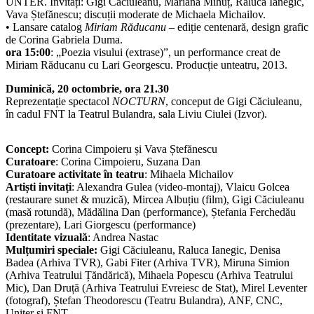
UNTER. Invitați: Gigi Căciuleanu, Mariana Mihuț, Raluca Ianegic,
Vava Ștefănescu; discuții moderate de Michaela Michailov.
• Lansare catalog
Miriam Răducanu
– ediție centenară, design grafic
de Corina Gabriela Duma.
ora 15:00
: „Poezia visului (extrase)”, un performance creat de
Miriam Răducanu cu Lari Georgescu. Producție unteatru, 2013.
Duminică, 20 octombrie, ora 21.30
Reprezentație spectacol
NOCTURN
, conceput de Gigi Căciuleanu,
în cadul FNT la Teatrul Bulandra, sala Liviu Ciulei (Izvor).
Concept:
Corina Cimpoieru și Vava Ștefănescu
Curatoare
: Corina Cimpoieru, Suzana Dan
Curatoare activitate în teatru
: Mihaela Michailov
Artiști invitați
: Alexandra Gulea (video-montaj), Vlaicu Golcea
(restaurare sunet & muzică), Mircea Albuțiu (film), Gigi Căciuleanu
(masă rotundă), Mădălina Dan (performance), Ștefania Ferchedău
(prezentare), Lari Giorgescu (performance)
Identitate vizuală
: Andrea Nastac
Mulțumiri speciale:
Gigi Căciuleanu, Raluca Ianegic, Denisa
Badea (Arhiva TVR), Gabi Fiter (Arhiva TVR), Miruna Simion
(Arhiva Teatrului Țăndărică), Mihaela Popescu (Arhiva Teatrului
Mic), Dan Druță (Arhiva Teatrului Evreiesc de Stat), Mirel Leventer
(fotograf), Ștefan Theodorescu (Teatru Bulandra), ANF, CNC,
Uniter și FNT