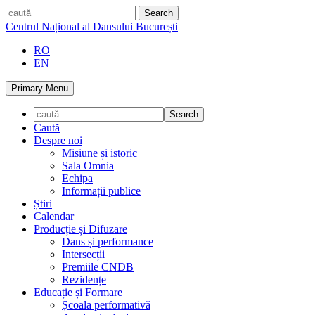
Skip
caută
to
Centrul Național al Dansului București
content
RO
EN
Primary Menu
Caută
Despre noi
Misiune și istoric
Sala Omnia
Echipa
Informații publice
Știri
Calendar
Producție și Difuzare
Dans și performance
Intersecții
Premiile CNDB
Rezidențe
Educație și Formare
Școala performativă