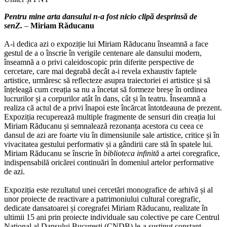
Pentru mine arta dansului n-a fost nicio clipă desprinsă de
senZ.
–
Miriam Răducanu
A-i dedica azi o expoziție lui Miriam Răducanu înseamnă a face
gestul de a o înscrie în verigile centenare ale dansului modern,
înseamnă a o privi caleidoscopic prin diferite perspective de
cercetare, care mai degrabă decât a-i revela exhaustiv faptele
artistice, urmăresc să reflecteze asupra traiectoriei ei artistice și să
înțeleagă cum creația sa nu a încetat să formeze breșe în ordinea
lucrurilor și a corpurilor atât în dans, cât și în teatru. Înseamnă a
realiza că actul de a privi înapoi este încărcat întotdeauna de prezent.
Expoziția recuperează multiple fragmente de sensuri din creația lui
Miriam Răducanu și semnalează rezonanța acestora cu ceea ce
dansul de azi are foarte viu în dimensiunile sale artistice, critice și în
vivacitatea gestului performativ și a gândirii care stă în spatele lui.
Miriam Răducanu se înscrie în
biblioteca infinită
a artei coregrafice,
indispensabilă oricărei continuări în domeniul artelor performative
de azi.
Expoziția este rezultatul unei cercetări monografice de arhivă și al
unor proiecte de reactivare a patrimoniului cultural coregrafic,
dedicate dansatoarei și coregrafei Miriam Răducanu, realizate în
ultimii 15 ani prin proiecte individuale sau colective pe care Centrul
Național al Dansului București (CNDB) le-a susținut constant