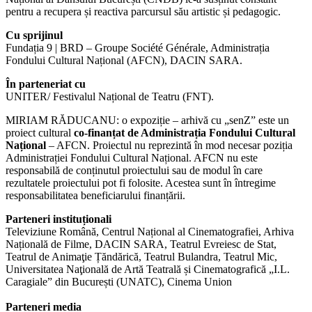
pentru a recupera și reactiva parcursul său artistic și pedagogic.
Cu sprijinul
Fundația 9 | BRD – Groupe Société Générale, Administrația
Fondului Cultural Național (AFCN), DACIN SARA.
În parteneriat cu
UNITER/ Festivalul Național de Teatru (FNT).
MIRIAM RĂDUCANU: o expoziție – arhivă cu „senZ” este un
proiect cultural
co-finanțat de Administrația Fondului Cultural
Național
– AFCN. Proiectul nu reprezintă în mod necesar poziția
Administrației Fondului Cultural Național. AFCN nu este
responsabilă de conținutul proiectului sau de modul în care
rezultatele proiectului pot fi folosite. Acestea sunt în întregime
responsabilitatea beneficiarului finanțării.
Parteneri instituționali
Televiziune Română, Centrul Național al Cinematografiei, Arhiva
Națională de Filme, DACIN SARA, Teatrul Evreiesc de Stat,
Teatrul de Animaţie Țăndărică, Teatrul Bulandra, Teatrul Mic,
Universitatea Naţională de Artă Teatrală și Cinematografică „I.L.
Caragiale” din București (UNATC), Cinema Union
Parteneri media