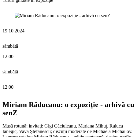
Tururi ghidate în expoziție
19.10.2024
sâmbătă
12:00
sâmbătă
12:00
Miriam Răducanu: o expoziție - arhivă cu
senZ
Masă rotună; invitați: Gigi Căciuleanu, Mariana Mihuț, Raluca
Ianegic, Vava Ștefănescu; discuții moderate de Michaela Michailov.
Lansare catalog Miriam Răducanu – ediție centenară, design grafic