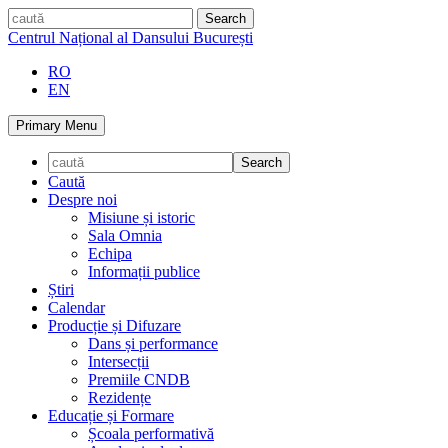
Skip
caută
to
Centrul Național al Dansului București
content
RO
EN
Primary Menu
Caută
Despre noi
Misiune și istoric
Sala Omnia
Echipa
Informații publice
Știri
Calendar
Producție și Difuzare
Dans și performance
Intersecții
Premiile CNDB
Rezidențe
Educație și Formare
Școala performativă