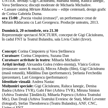
UNTER. Invitați: Gigi Căciuleanu, Mariana Mihuț, Raluca Ianegic,
Vava Ștefănescu; discuții moderate de Michaela Michailov.
• Lansare catalog
Miriam Răducanu
– ediție centenară, design grafic
de Corina Gabriela Duma.
ora 15:00
: „Poezia visului (extrase)”, un performance creat de
Miriam Răducanu cu Lari Georgescu. Producție unteatru, 2013.
Duminică, 20 octombrie, ora 21.30
Reprezentație spectacol
NOCTURN
, conceput de Gigi Căciuleanu,
în cadul FNT la Teatrul Bulandra, sala Liviu Ciulei (Izvor).
Concept:
Corina Cimpoieru și Vava Ștefănescu
Curatoare
: Corina Cimpoieru, Suzana Dan
Curatoare activitate în teatru
: Mihaela Michailov
Artiști invitați
: Alexandra Gulea (video-montaj), Vlaicu Golcea
(restaurare sunet & muzică), Mircea Albuțiu (film), Gigi Căciuleanu
(masă rotundă), Mădălina Dan (performance), Ștefania Ferchedău
(prezentare), Lari Giorgescu (performance)
Identitate vizuală
: Andrea Nastac
Mulțumiri speciale:
Gigi Căciuleanu, Raluca Ianegic, Denisa
Badea (Arhiva TVR), Gabi Fiter (Arhiva TVR), Miruna Simion
(Arhiva Teatrului Țăndărică), Mihaela Popescu (Arhiva Teatrului
Mic), Dan Druță (Arhiva Teatrului Evreiesc de Stat), Mirel Leventer
(fotograf), Ștefan Theodorescu (Teatru Bulandra), ANF, CNC,
Uniter și FNT