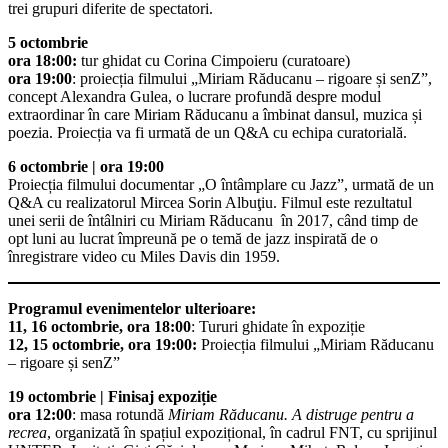
trei grupuri diferite de spectatori.
5 octombrie
ora 18:00:
tur ghidat cu Corina Cimpoieru (curatoare)
ora 19:00
: proiecția filmului „Miriam Răducanu – rigoare și senZ”,
concept Alexandra Gulea, o lucrare profundă despre modul
extraordinar în care Miriam Răducanu a îmbinat dansul, muzica și
poezia. Proiecția va fi urmată de un Q&A cu echipa curatorială.
6 octombrie | ora 19:00
Proiecția filmului documentar „O întâmplare cu Jazz”, urmată de un
Q&A cu realizatorul Mircea Sorin Albuţiu. Filmul este rezultatul
unei serii de întâlniri cu Miriam Răducanu în 2017, când timp de
opt luni au lucrat împreună pe o temă de jazz inspirată de o
înregistrare video cu Miles Davis din 1959.
Programul evenimentelor ulterioare:
11, 16 octombrie, ora 18:00
: Tururi ghidate în expoziție
12, 15 octombrie, ora 19:00:
Proiecția filmului „Miriam Răducanu
– rigoare și senZ”
19 octombrie | Finisaj expoziție
ora 12:00
: masa rotundă
Miriam Răducanu. A distruge pentru a
recrea
, organizată în spațiul expozițional, în cadrul FNT, cu sprijinul