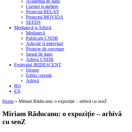
Academia de dans
Cursuri și ateliere
Proiectul RELAY
Proiectul MOVIDA
SEEDS
Mediatecă și Arhivă
Mediatecă
Publicații CNDB
Articole și interviuri
Proiecte de cercetare
Jurnal de dans
Arhiva CNDB
Festivalul IRIDESCENT
Despre
Ediția curentă
Arhivă
RO
EN
Home
»
Miriam Răducanu: o expoziție – arhivă cu senZ
Miriam Răducanu: o expoziție – arhivă
cu senZ