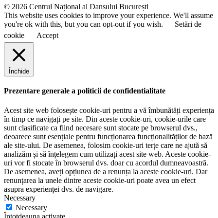
e
© 2026 Centrul Național al Dansului București
This website uses cookies to improve your experience. We'll assume
you're ok with this, but you can opt-out if you wish.
Setări de
cookie
Accept
Închide
Prezentare generale a politicii de confidentialitate
Acest site web folosește cookie-uri pentru a vă îmbunătăți experiența
în timp ce navigați pe site. Din aceste cookie-uri, cookie-urile care
sunt clasificate ca fiind necesare sunt stocate pe browserul dvs.,
deoarece sunt esențiale pentru funcționarea funcționalităților de bază
ale site-ului. De asemenea, folosim cookie-uri terțe care ne ajută să
analizăm și să înțelegem cum utilizați acest site web. Aceste cookie-
uri vor fi stocate în browserul dvs. doar cu acordul dumneavoastră.
De asemenea, aveți opțiunea de a renunța la aceste cookie-uri. Dar
renunțarea la unele dintre aceste cookie-uri poate avea un efect
asupra experienței dvs. de navigare.
Necessary
Necessary
Întotdeauna activate