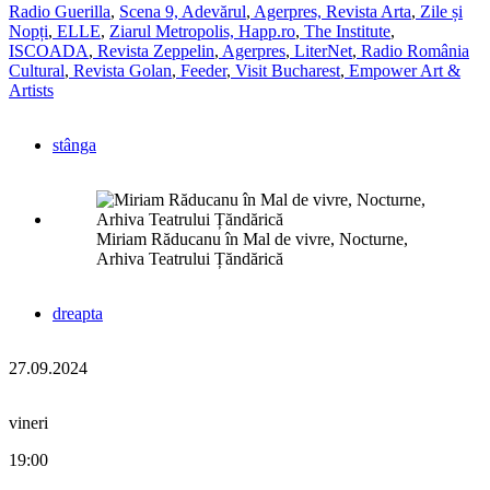
Radio Guerilla
,
Scena 9,
Adevărul
,
Agerpres,
Revista Arta
,
Zile și
Nopți
,
ELLE
,
Ziarul Metropolis,
Happ.ro
,
The Institute
,
ISCOADA
,
Revista Zeppelin
,
Agerpres
,
LiterNet
,
Radio România
Cultural
,
Revista Golan
,
Feeder
,
Visit Bucharest
,
Empower Art &
Artists
stânga
Miriam Răducanu în Mal de vivre, Nocturne,
Arhiva Teatrului Țăndărică
dreapta
27.09.2024
vineri
19:00