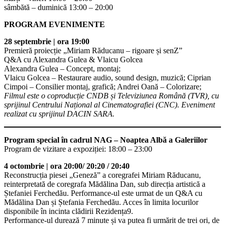
sâmbătă – duminică 13:00 – 20:00
PROGRAM EVENIMENTE
28 septembrie | ora 19:00
Premieră proiecție „Miriam Răducanu – rigoare și senZ”
Q&A cu Alexandra Gulea & Vlaicu Golcea
Alexandra Gulea – Concept, montaj;
Vlaicu Golcea – Restaurare audio, sound design, muzică; Ciprian
Cimpoi – Consilier montaj, grafică; Andrei Oană – Colorizare;
Filmul este o coproducție CNDB și Televiziunea Română (TVR), cu
sprijinul Centrului Național al Cinematografiei (CNC). Eveniment
realizat cu sprijinul DACIN SARA.
Program special în cadrul NAG – Noaptea Albă a Galeriilor
Program de vizitare a expoziției: 18:00 – 23:00
4 octombrie | ora 20:00
/ 20:20 / 20:40
Reconstrucția piesei „Geneză” a coregrafei Miriam Răducanu,
reinterpretată de coregrafa Mădălina Dan, sub direcția artistică a
Ștefaniei Ferchedău. Performance-ul este urmat de un Q&A cu
Mădălina Dan și Ștefania Ferchedău. Acces în limita locurilor
disponibile în incinta clădirii Rezidența9.
Performance-ul durează 7 minute și va putea fi urmărit de trei ori, de