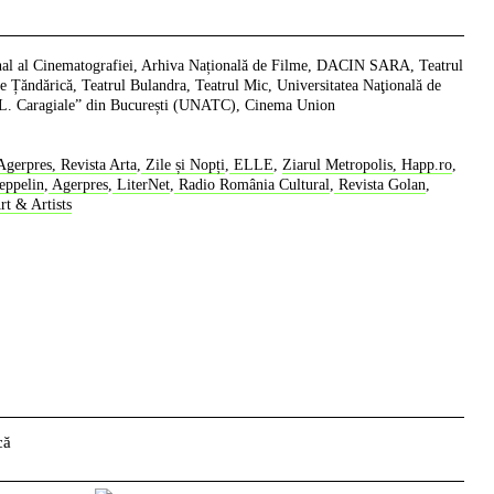
nal al Cinematografiei, Arhiva Națională de Filme, DACIN SARA, Teatrul
ie Țăndărică, Teatrul Bulandra, Teatrul Mic, Universitatea Naţională de
I.L. Caragiale” din București (UNATC), Cinema Union
gerpres,
Revista Arta
,
Zile și Nopți
,
ELLE
,
Ziarul Metropolis,
Happ.ro
,
eppelin
,
Agerpres
,
LiterNet
,
Radio România Cultural
,
Revista Golan
,
t & Artists
dreapta