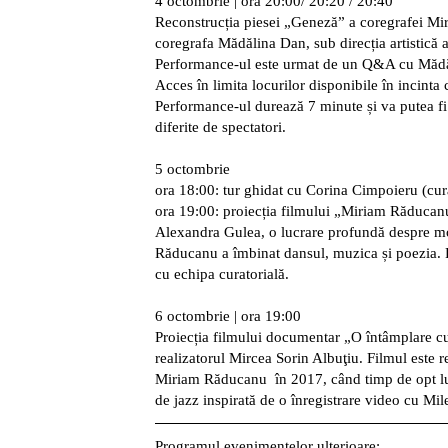
4 octombrie | ora 20:00
/ 20:20 / 20:40
Reconstrucția piesei „Geneză” a coregrafei Mi
coregrafa Mădălina Dan, sub direcția artistică 
Performance-ul este urmat de un Q&A cu Mădăl
Acces în limita locurilor disponibile în incinta 
Performance-ul durează 7 minute și va putea fi u
diferite de spectatori.
5 octombrie
ora 18:00:
tur ghidat cu Corina Cimpoieru (cur
ora 19:00
: proiecția filmului „Miriam Răducan
Alexandra Gulea, o lucrare profundă despre mo
Răducanu a îmbinat dansul, muzica și poezia. 
cu echipa curatorială.
6 octombrie | ora 19:00
Proiecția filmului documentar „O întâmplare 
realizatorul Mircea Sorin Albuţiu. Filmul este re
Miriam Răducanu în 2017, când timp de opt lu
de jazz inspirată de o înregistrare video cu Mi
Programul evenimentelor ulterioare: