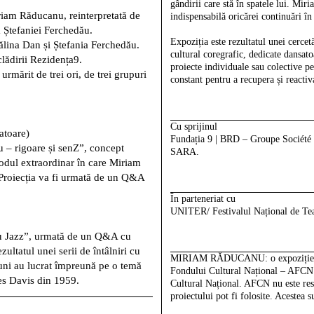
gândirii care stă în spatele lui. Mi
riam Răducanu, reinterpretată de
indispensabilă oricărei continuări î
a Ștefaniei Ferchedău.
Expoziția este rezultatul unei cercet
ina Dan și Ștefania Ferchedău.
cultural coregrafic, dedicate dansat
clădirii Rezidența9.
proiecte individuale sau colective p
rmărit de trei ori, de trei grupuri
constant pentru a recupera și reactiv
Cu sprijinul
atoare)
Fundația 9 | BRD – Groupe Société
u – rigoare și senZ”, concept
SARA.
dul extraordinar în care Miriam
Proiecția va fi urmată de un Q&A
În parteneriat cu
UNITER/ Festivalul Național de Te
cu Jazz”, urmată de un Q&A cu
zultatul unei serii de întâlniri cu
MIRIAM RĂDUCANU: o expoziție – a
ni au lucrat împreună pe o temă
Fondului Cultural Național
– AFCN. 
les Davis din 1959.
Cultural Național. AFCN nu este resp
proiectului pot fi folosite. Acestea s