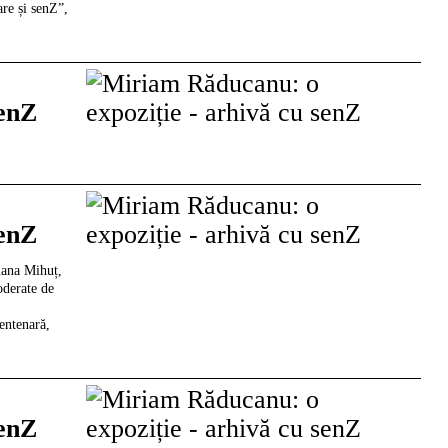
re și senZ”,
senZ
senZ
iana Mihuț,
oderate de
entenară,
senZ