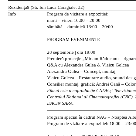
Rezidența9 (Str. Ion Luca Caragiale, 32)
Info
Program de vizitare a expoziției
:
marți – vineri 16:00 – 20:00
sâmbătă – duminică 13:00 – 20:00
PROGRAM EVENIMENTE
28 septembrie | ora 19:00
Premieră proiecție „Miriam Răducanu – rigoare
Q&A cu Alexandra Gulea & Vlaicu Golcea
Alexandra Gulea – Concept, montaj;
Vlaicu Golcea – Restaurare audio, sound desi
Consilier montaj, grafică; Andrei Oană – Color
Filmul este o coproducție CNDB și Televiziune
Centrului Național al Cinematografiei (CNC). E
DACIN SARA.
Program special în cadrul NAG – Noaptea Albă 
Program de vizitare a expoziției: 18:00 – 23:0