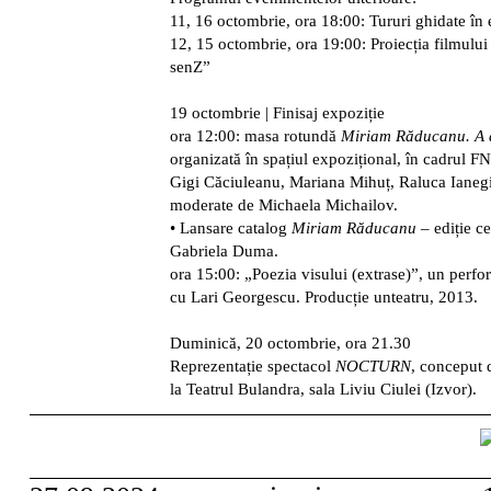
11, 16 octombrie, ora 18:00
: Tururi ghidate în 
12, 15 octombrie, ora 19:00:
Proiecția filmulu
senZ”
19 octombrie | Finisaj expoziție
ora 12:00
: masa rotundă
Miriam Răducanu. A d
organizată în spațiul expozițional, în cadrul F
Gigi Căciuleanu, Mariana Mihuț, Raluca Ianegic
moderate de Michaela Michailov.
• Lansare catalog
Miriam Răducanu
– ediție c
Gabriela Duma.
ora 15:00
: „Poezia visului (extrase)”, un per
cu Lari Georgescu. Producție unteatru, 2013.
Duminică, 20 octombrie, ora 21.30
Reprezentație spectacol
NOCTURN
, conceput 
la Teatrul Bulandra, sala Liviu Ciulei (Izvor).