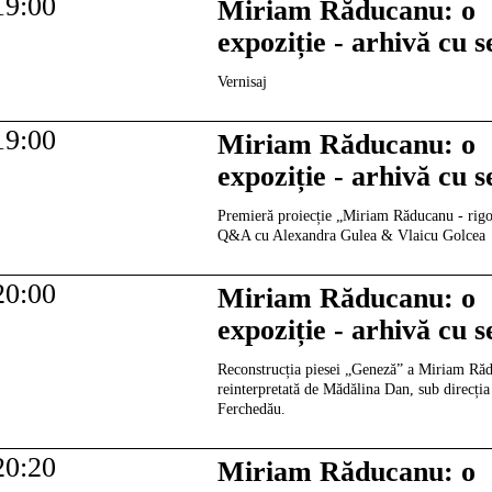
19:00
Miriam Răducanu: o
expoziție - arhivă cu 
Vernisaj
19:00
Miriam Răducanu: o
expoziție - arhivă cu 
Premieră proiecție „Miriam Răducanu - rigo
Q&A cu Alexandra Gulea & Vlaicu Golcea
20:00
Miriam Răducanu: o
expoziție - arhivă cu 
Reconstrucția piesei „Geneză” a Miriam Ră
reinterpretată de Mădălina Dan, sub direcția
Ferchedău.
20:20
Miriam Răducanu: o