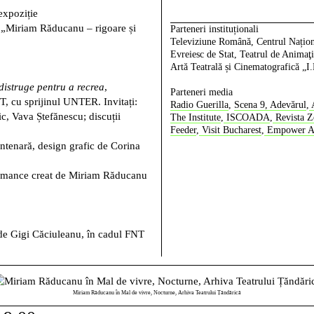
expoziție
i „Miriam Răducanu – rigoare și
Parteneri instituționali
Televiziune Română, Centrul Națio
Evreiesc de Stat, Teatrul de Animaţ
Artă Teatrală și Cinematografică „
istruge pentru a recrea
,
Parteneri media
NT, cu sprijinul UNTER. Invitați:
Radio Guerilla
,
Scena 9,
Adevărul
,
A
, Vava Ștefănescu; discuții
The Institute
,
ISCOADA
,
Revista Z
Feeder
,
Visit Bucharest
,
Empower Ar
entenară, design grafic de Corina
formance creat de Miriam Răducanu
de Gigi Căciuleanu, în cadul FNT
Miriam Răducanu în Mal de vivre, Nocturne, Arhiva Teatrului Țăndărică