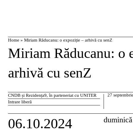
Skip
caută
to
content
Home
»
Miriam Răducanu: o expoziție – arhivă cu senZ
Miriam Răducanu: o e
arhivă cu senZ
27 septembri
CNDB și Rezidența9, în parteneriat cu UNITER
Intrare liberă
06.10.2024
duminică