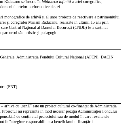
riam Răducanu se înscrie în
biblioteca infinită
a artei coregrafice,
n domeniul artelor performative de azi.
ări monografice de arhivă și al unor proiecte de reactivare a patrimoniului
oarei și coregrafei Miriam Răducanu, realizate în ultimii 15 ani prin
e care Centrul Național al Dansului București (CNDB) le-a susținut
a parcursul său artistic și pedagogic.
 Générale, Administrația Fondului Cultural Național (AFCN), DACIN
atru (FNT).
rhivă cu „senZ” este un proiect cultural
co-finanțat de Administrația
Proiectul nu reprezintă în mod necesar poziția Administrației Fondului
onsabilă de conținutul proiectului sau de modul în care rezultatele
unt în întregime responsabilitatea beneficiarului finanțării.