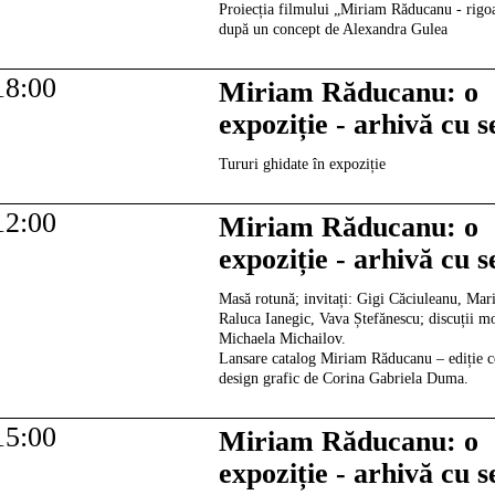
Proiecția filmului „Miriam Răducanu - rigoa
după un concept de Alexandra Gulea
18:00
Miriam Răducanu: o
expoziție - arhivă cu 
Tururi ghidate în expoziție
12:00
Miriam Răducanu: o
expoziție - arhivă cu 
Masă rotună; invitați: Gigi Căciuleanu, Mar
Raluca Ianegic, Vava Ștefănescu; discuții m
Michaela Michailov.
Lansare catalog Miriam Răducanu – ediție c
design grafic de Corina Gabriela Duma.
15:00
Miriam Răducanu: o
expoziție - arhivă cu 