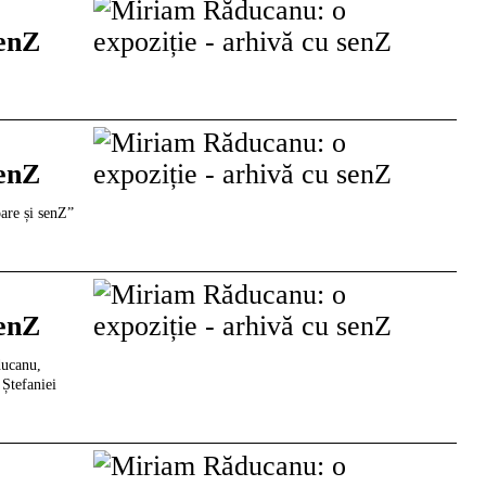
senZ
senZ
are și senZ”
senZ
ducanu,
 Ștefaniei