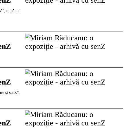
senZ
nZ”, după un
senZ
senZ
re și senZ”,
senZ