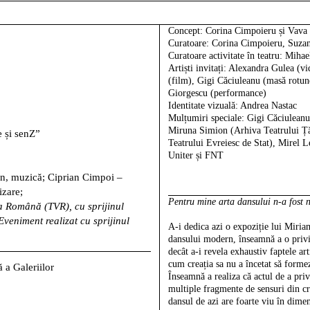
Concept:
Corina Cimpoieru și Vava 
Curatoare
: Corina Cimpoieru, Suza
Curatoare activitate în teatru
: Mihae
Artiști invitați
: Alexandra Gulea (vi
(film), Gigi Căciuleanu (masă rotun
Giorgescu (performance)
Identitate vizuală
: Andrea Nastac
Mulțumiri speciale:
Gigi Căciuleanu
Miruna Simion (Arhiva Teatrului Ță
 și senZ”
Teatrului Evreiesc de Stat), Mirel 
Uniter și FNT
gn, muzică; Ciprian Cimpoi –
izare;
Pentru mine arta dansului n-a fost n
a Română (TVR), cu sprijinul
veniment realizat cu sprijinul
A-i dedica azi o expoziție lui Miria
dansului modern, înseamnă a o privi 
decât a-i revela exhaustiv faptele arti
cum creația sa nu a încetat să formeze
a Galeriilor
Înseamnă a realiza că actul de a pri
0
multiple fragmente de sensuri din c
dansul de azi are foarte viu în dimens