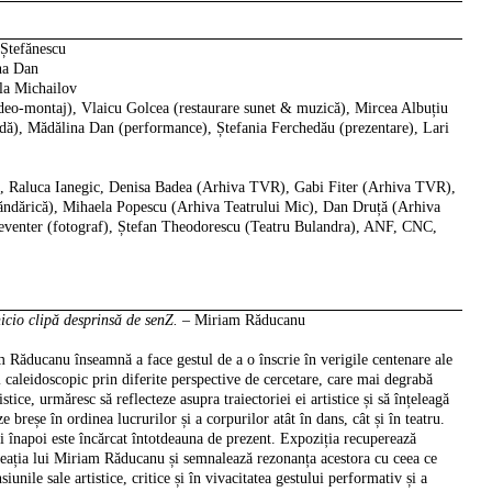
Ștefănescu
na Dan
la Michailov
deo-montaj), Vlaicu Golcea (restaurare sunet & muzică), Mircea Albuțiu
dă), Mădălina Dan (performance), Ștefania Ferchedău (prezentare), Lari
, Raluca Ianegic, Denisa Badea (Arhiva TVR), Gabi Fiter (Arhiva TVR),
ndărică), Mihaela Popescu (Arhiva Teatrului Mic), Dan Druță (Arhiva
Leventer (fotograf), Ștefan Theodorescu (Teatru Bulandra), ANF, CNC,
icio clipă desprinsă de senZ.
–
Miriam Răducanu
m Răducanu înseamnă a face gestul de a o înscrie în verigile centenare ale
caleidoscopic prin diferite perspective de cercetare, care mai degrabă
stice, urmăresc să reflecteze asupra traiectoriei ei artistice și să înțeleagă
 breșe în ordinea lucrurilor și a corpurilor atât în dans, cât și în teatru.
vi înapoi este încărcat întotdeauna de prezent. Expoziția recuperează
reația lui Miriam Răducanu și semnalează rezonanța acestora cu ceea ce
iunile sale artistice, critice și în vivacitatea gestului performativ și a