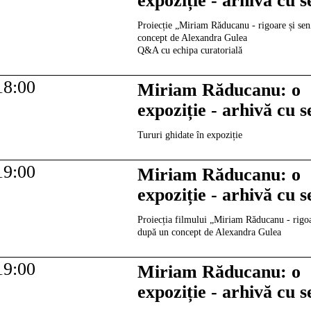
expoziție - arhivă cu 
Proiecție „Miriam Răducanu - rigoare și se
concept de Alexandra Gulea
Q&A cu echipa curatorială
18:00
Miriam Răducanu: o
expoziție - arhivă cu 
Tururi ghidate în expoziție
19:00
Miriam Răducanu: o
expoziție - arhivă cu 
Proiecția filmului „Miriam Răducanu - rigoa
după un concept de Alexandra Gulea
19:00
Miriam Răducanu: o
expoziție - arhivă cu 