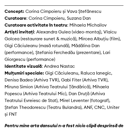
Concept:
Corina Cimpoieru și Vava Ștefănescu
Curatoare
: Corina Cimpoieru, Suzana Dan
Curatoare activitate în teatru
: Mihaela Michailov
Artiști invitați
: Alexandra Gulea (video-montaj), Vlaicu
Golcea (restaurare sunet & muzică), Mircea Albuțiu (film),
Gigi Căciuleanu (masă rotundă), Mădălina Dan
(performance), Ștefania Ferchedău (prezentare), Lari
Giorgescu (performance)
Identitate vizuală
: Andrea Nastac
Mulțumiri speciale:
Gigi Căciuleanu, Raluca Ianegic,
Denisa Badea (Arhiva TVR), Gabi Fiter (Arhiva TVR),
Miruna Simion (Arhiva Teatrului Țăndărică), Mihaela
Popescu (Arhiva Teatrului Mic), Dan Druță (Arhiva
Teatrului Evreiesc de Stat), Mirel Leventer (fotograf),
Ștefan Theodorescu (Teatru Bulandra), ANF, CNC, Uniter
și FNT
Pentru mine arta dansului n-a fost nicio clipă desprinsă de