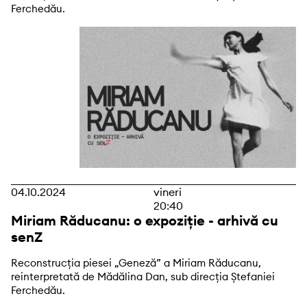
Ferchedău.
04.10.2024
vineri
20:40
Miriam Răducanu: o expoziție - arhivă cu
senZ
Reconstrucția piesei „Geneză” a Miriam Răducanu,
reinterpretată de Mădălina Dan, sub direcția Ștefaniei
Ferchedău.