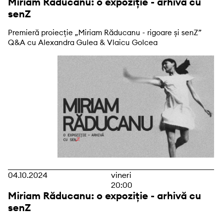
Miriam Răducanu: o expoziție - arhivă cu
senZ
Premieră proiecție „Miriam Răducanu - rigoare și senZ”
Q&A cu Alexandra Gulea & Vlaicu Golcea
04.10.2024
vineri
20:00
Miriam Răducanu: o expoziție - arhivă cu
senZ