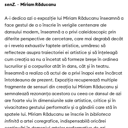
senZ.
–
Miriam Răducanu
A-i dedica azi o expoziție lui Miriam Răducanu înseamnă a
face gestul de a o înscrie în verigile centenare ale
dansului modern, înseamnă a o privi caleidoscopic prin
diferite perspective de cercetare, care mai degrabă decât
a-i revela exhaustiv faptele artistice, urmăresc să
reflecteze asupra traiectoriei ei artistice și să înțeleagă
cum creația sa nu a încetat să formeze breșe în ordinea
lucrurilor și a corpurilor atât în dans, cât și în teatru.
Înseamnă a realiza că actul de a privi înapoi este încărcat
întotdeauna de prezent. Expoziția recuperează multiple
fragmente de sensuri din creația lui Miriam Răducanu și
semnalează rezonanța acestora cu ceea ce dansul de azi
are foarte viu în dimensiunile sale artistice, critice și în
vivacitatea gestului performativ și a gândirii care stă în
spatele lui. Miriam Răducanu se înscrie în
biblioteca
infinită
a artei coregrafice, indispensabilă oricărei
continuări în domeniul artelor performative de azi.