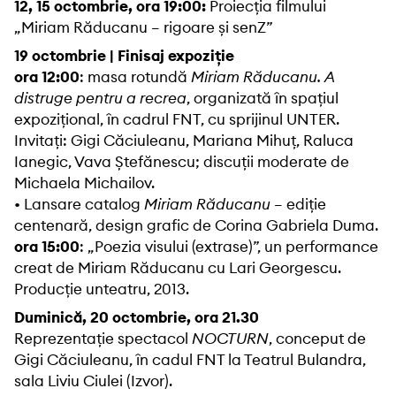
12, 15 octombrie, ora 19:00:
Proiecția filmului
„Miriam Răducanu – rigoare și senZ”
19 octombrie | Finisaj expoziție
ora 12:00
: masa rotundă
Miriam Răducanu. A
distruge pentru a recrea
, organizată în spațiul
expozițional, în cadrul FNT, cu sprijinul UNTER.
Invitați: Gigi Căciuleanu, Mariana Mihuț, Raluca
Ianegic, Vava Ștefănescu; discuții moderate de
Michaela Michailov.
• Lansare catalog
Miriam Răducanu
– ediție
centenară, design grafic de Corina Gabriela Duma.
ora 15:00
: „Poezia visului (extrase)”, un performance
creat de Miriam Răducanu cu Lari Georgescu.
Producție unteatru, 2013.
Duminică, 20 octombrie, ora 21.30
Reprezentație spectacol
NOCTURN
, conceput de
Gigi Căciuleanu, în cadul FNT la Teatrul Bulandra,
sala Liviu Ciulei (Izvor).