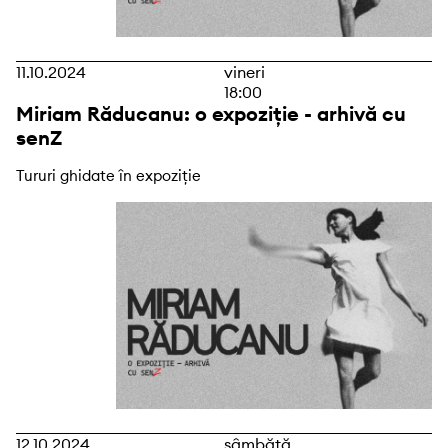
11.10.2024
vineri
18:00
Miriam Răducanu: o expoziție - arhivă cu
senZ
Tururi ghidate în expoziție
12.10.2024
sâmbătă