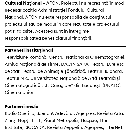
Cultural Național
– AFCN. Proiectul nu reprezintă în mod
necesar poziția Administrației Fondului Cultural
Național. AFCN nu este responsabilă de conținutul
proiectului sau de modul în care rezultatele proiectului
pot fi folosite. Acestea sunt în întregime
responsabilitatea beneficiarului finanțării.
Parteneri instituționali
Televiziune Română, Centrul Național al Cinematografiei,
Arhiva Națională de Filme, DACIN SARA, Teatrul Evreiesc
de Stat, Teatrul de Animaţie Țăndărică, Teatrul Bulandra,
Teatrul Mic, Universitatea Naţională de Artă Teatrală și
Cinematografică „I.L. Caragiale” din București (UNATC),
Cinema Union
Parteneri media
Radio Guerilla
,
Scena 9,
Adevărul
,
Agerpres,
Revista Arta
,
Zile și Nopți
,
ELLE
,
Ziarul Metropolis,
Happ.ro
,
The
Institute
,
ISCOADA
,
Revista Zeppelin
,
Agerpres
,
LiterNet
,