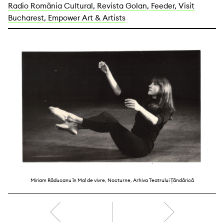
Radio România Cultural
,
Revista Golan
,
Feeder
,
Visit
Bucharest
,
Empower Art & Artists
Miriam Răducanu în Mal de vivre, Nocturne, Arhiva Teatrului Țăndărică
dreapta