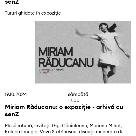
senZ
Tururi ghidate în expoziție
19.10.2024
sâmbătă
12:00
Miriam Răducanu: o expoziție - arhivă cu
senZ
Masă rotună; invitați: Gigi Căciuleanu, Mariana Mihuț,
Raluca Ianegic, Vava Ștefănescu; discuții moderate de