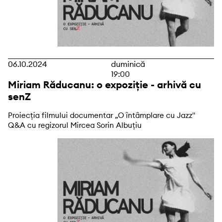
06.10.2024
duminică
19:00
Miriam Răducanu: o expoziție - arhivă cu
senZ
Proiecția filmului documentar „O întâmplare cu Jazz"
Q&A cu regizorul Mircea Sorin Albuţiu