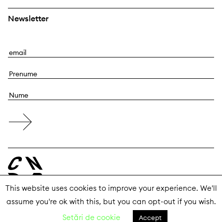
Newsletter
E
m
P
a
r
i
N
e
l
u
n
m
u
e
m
e
This website uses cookies to improve your experience. We'll
assume you're ok with this, but you can opt-out if you wish.
© 2026 Centrul Național al Dansului București
Setări de cookie
Accept