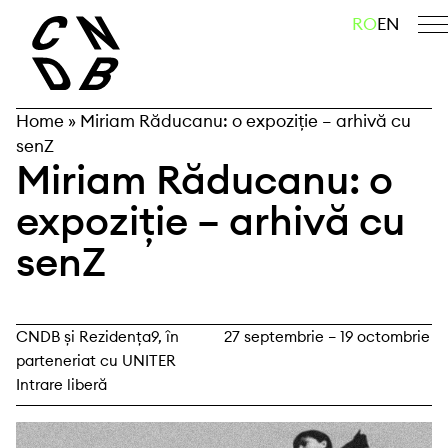
Skip
caută
RO
EN
to
content
Home
»
Miriam Răducanu: o expoziție – arhivă cu
senZ
Miriam Răducanu: o
expoziție – arhivă cu
senZ
CNDB și Rezidența9, în
27 septembrie – 19 octombrie
parteneriat cu UNITER
Intrare liberă