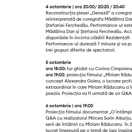
4 octombrie | ora 20:00
/ 20:20 / 20:40
Reconstrucția piesei „Geneză” a coregra
reinterpretată de coregrafa Mădălina Dan,
Ștefaniei Ferchedău. Performance-ul es
Mădălina Dan și Ștefania Ferchedău. Acces
disponibile în incinta clădirii Rezidența9.
Performance-ul durează 7 minute și va pute
trei grupuri diferite de spectatori.
5 octombrie
ora 18:00:
tur ghidat cu Corina Cimpoieru
ora 19:00
: proiecția filmului „Miriam Rădu
concept Alexandra Gulea, o lucrare pro
extraordinar în care Miriam Răducanu a î
poezia. Proiecția va fi urmată de un Q&A
6 octombrie | ora 19:00
Proiecția filmului documentar „O întâmpl
Q&A cu realizatorul Mircea Sorin Albuţiu. 
serii de întâlniri cu Miriam Răducanu în 
lucrat împreună pe o temă de jazz inspira