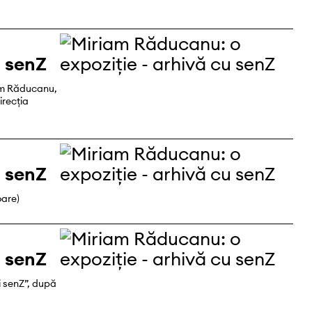
u senZ
am Răducanu,
irecția
u senZ
oare)
u senZ
i senZ”, după