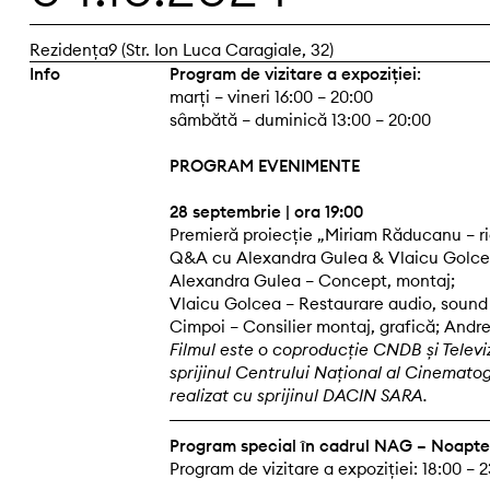
Rezidența9 (Str. Ion Luca Caragiale, 32)
Info
Program de vizitare a expoziției
:
marți – vineri 16:00 – 20:00
sâmbătă – duminică 13:00 – 20:00
PROGRAM EVENIMENTE
28 septembrie | ora 19:00
Premieră proiecție „Miriam Răducanu – ri
Q&A cu Alexandra Gulea & Vlaicu Golc
Alexandra Gulea – Concept, montaj;
Vlaicu Golcea – Restaurare audio, sound 
Cimpoi – Consilier montaj, grafică; Andre
Filmul este o coproducție CNDB și Telev
sprijinul Centrului Național al Cinemato
realizat cu sprijinul DACIN SARA.
Program special în cadrul NAG – Noaptea
Program de vizitare a expoziției: 18:00 – 