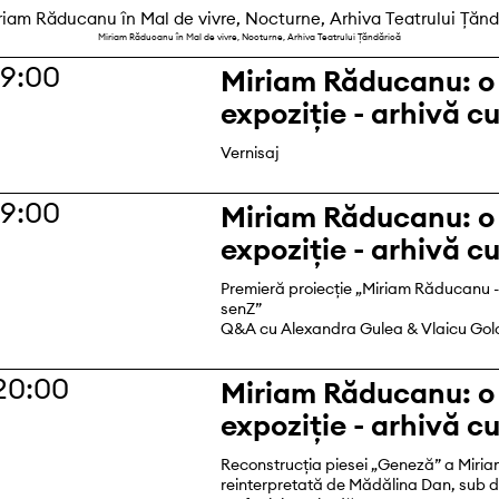
Miriam Răducanu în Mal de vivre, Nocturne, Arhiva Teatrului Țăndărică
19:00
Miriam Răducanu: o
expoziție - arhivă c
Vernisaj
19:00
Miriam Răducanu: o
expoziție - arhivă c
Premieră proiecție „Miriam Răducanu - 
senZ”
Q&A cu Alexandra Gulea & Vlaicu Gol
20:00
Miriam Răducanu: o
expoziție - arhivă c
Reconstrucția piesei „Geneză” a Miri
reinterpretată de Mădălina Dan, sub d