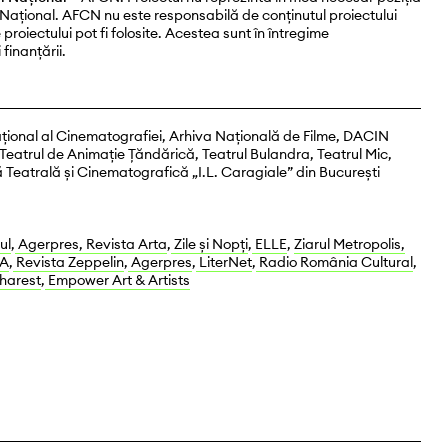
 Național. AFCN nu este responsabilă de conținutul proiectului
proiectului pot fi folosite. Acestea sunt în întregime
finanțării.
țional al Cinematografiei, Arhiva Națională de Filme, DACIN
 Teatrul de Animaţie Țăndărică, Teatrul Bulandra, Teatrul Mic,
 Teatrală și Cinematografică „I.L. Caragiale” din București
ul
,
Agerpres,
Revista Arta
,
Zile și Nopți
,
ELLE
,
Ziarul Metropolis,
A
,
Revista Zeppelin
,
Agerpres
,
LiterNet
,
Radio România Cultural
,
charest
,
Empower Art & Artists