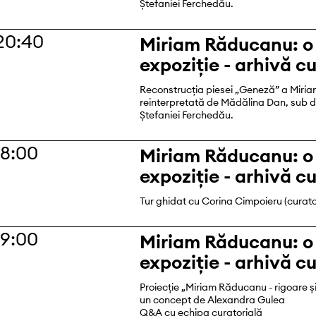
Ștefaniei Ferchedău.
20:40
Miriam Răducanu: o
expoziție - arhivă c
Reconstrucția piesei „Geneză” a Miri
reinterpretată de Mădălina Dan, sub d
Ștefaniei Ferchedău.
18:00
Miriam Răducanu: o
expoziție - arhivă c
Tur ghidat cu Corina Cimpoieru (curat
19:00
Miriam Răducanu: o
expoziție - arhivă c
Proiecție „Miriam Răducanu - rigoare ș
un concept de Alexandra Gulea
Q&A cu echipa curatorială