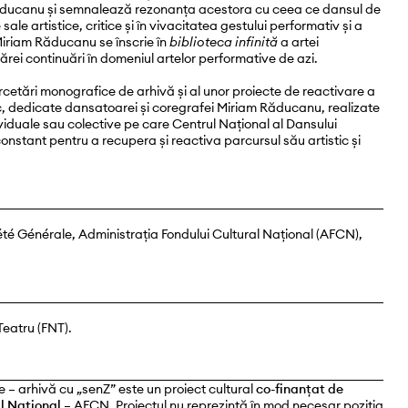
 Răducanu și semnalează rezonanța acestora cu ceea ce dansul de
 sale artistice, critice și în vivacitatea gestului performativ și a
 Miriam Răducanu se înscrie în
biblioteca infinită
a artei
ărei continuări în domeniul artelor performative de azi.
ercetări monografice de arhivă și al unor proiecte de reactivare a
ic, dedicate dansatoarei și coregrafei Miriam Răducanu, realizate
ndividuale sau colective pe care Centrul Național al Dansului
onstant pentru a recupera și reactiva parcursul său artistic și
té Générale, Administrația Fondului Cultural Național (AFCN),
Teatru (FNT).
 arhivă cu „senZ” este un proiect cultural
co-finanțat de
l Național
– AFCN. Proiectul nu reprezintă în mod necesar poziția