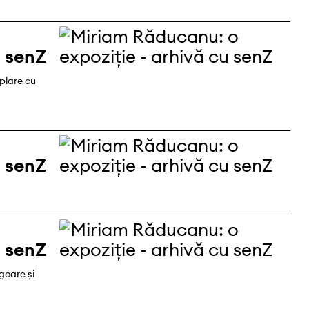
u senZ
plare cu
u senZ
u senZ
igoare și