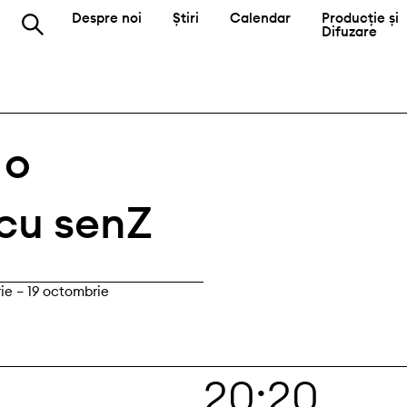
Despre noi
Știri
Calendar
Producție și
Difuzare
 o
 cu senZ
ie – 19 octombrie
20:20