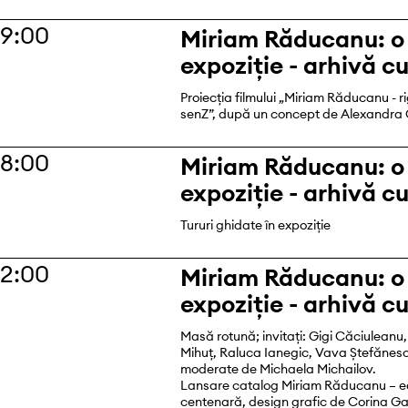
19:00
Miriam Răducanu: o
expoziție - arhivă c
Proiecția filmului „Miriam Răducanu - r
senZ”, după un concept de Alexandra
18:00
Miriam Răducanu: o
expoziție - arhivă c
Tururi ghidate în expoziție
12:00
Miriam Răducanu: o
expoziție - arhivă c
Masă rotună; invitați: Gigi Căciuleanu
Mihuț, Raluca Ianegic, Vava Ștefănescu
moderate de Michaela Michailov.
Lansare catalog Miriam Răducanu – ed
centenară, design grafic de Corina G