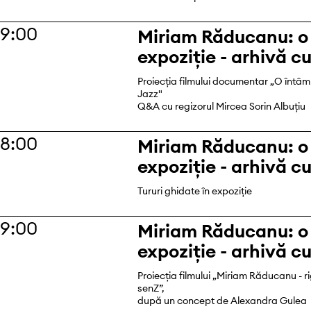
19:00
Miriam Răducanu: o
expoziție - arhivă c
Proiecția filmului documentar „O întâm
Jazz"
Q&A cu regizorul Mircea Sorin Albuţiu
18:00
Miriam Răducanu: o
expoziție - arhivă c
Tururi ghidate în expoziție
19:00
Miriam Răducanu: o
expoziție - arhivă c
Proiecția filmului „Miriam Răducanu - r
senZ”,
după un concept de Alexandra Gulea