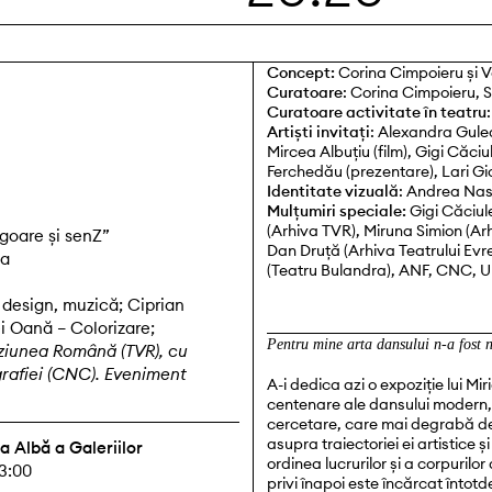
Concept:
Corina Cimpoieru și 
Curatoare
: Corina Cimpoieru,
Curatoare activitate în teatru
Artiști invitați
: Alexandra Gule
Mircea Albuțiu (film), Gigi Căc
Ferchedău (prezentare), Lari G
Identitate vizuală
: Andrea Na
Mulțumiri speciale:
Gigi Căciul
(Arhiva TVR), Miruna Simion (Ar
goare și senZ”
Dan Druță (Arhiva Teatrului Evr
ea
(Teatru Bulandra), ANF, CNC, Un
design, muzică; Ciprian
i Oană – Colorizare;
Pentru mine arta dansului n-a fost n
iziunea Română (TVR), cu
grafiei (CNC). Eveniment
A-i dedica azi o expoziție lui M
centenare ale dansului modern, 
cercetare, care mai degrabă dec
asupra traiectoriei ei artistice 
 Albă a Galeriilor
ordinea lucrurilor și a corpurilo
23:00
privi înapoi este încărcat înto