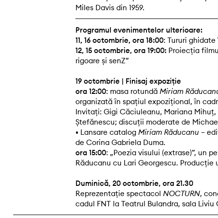
Miles Davis din 1959.
Programul evenimentelor ulterioare:
11, 16 octombrie, ora 18:00
: Tururi ghidate
12, 15 octombrie, ora 19:00:
Proiecția film
rigoare și senZ”
19 octombrie | Finisaj expoziție
ora 12:00
: masa rotundă
Miriam Răducanu
organizată în spațiul expozițional, în cad
Invitați: Gigi Căciuleanu, Mariana Mihuț
Ștefănescu; discuții moderate de Michae
• Lansare catalog
Miriam Răducanu
– edi
de Corina Gabriela Duma.
ora 15:00
: „Poezia visului (extrase)”, un
Răducanu cu Lari Georgescu. Producție u
Duminică, 20 octombrie, ora 21.30
Reprezentație spectacol
NOCTURN
, con
cadul FNT la Teatrul Bulandra, sala Liviu C