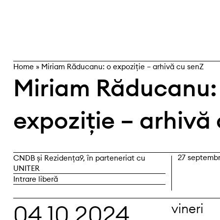
Skip
caută
to
content
Home
»
Miriam Răducanu: o expoziție – arhivă cu senZ
Miriam Răducanu:
expoziție – arhivă
27 septembr
CNDB și Rezidența9, în parteneriat cu
UNITER
Intrare liberă
04.10.2024
vineri