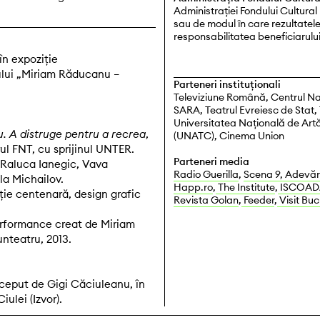
Administrației Fondului Cultural
sau de modul în care rezultatele 
responsabilitatea beneficiarului 
 în expoziție
ului „Miriam Răducanu –
Parteneri instituționali
Televiziune Română, Centrul Na
SARA, Teatrul Evreiesc de Stat,
Universitatea Naţională de Artă
. A distruge pentru a recrea
,
(UNATC), Cinema Union
rul FNT, cu sprijinul UNTER.
Parteneri media
, Raluca Ianegic, Vava
Radio Guerilla
,
Scena 9,
Adevăr
la Michailov.
Happ.ro
,
The Institute
,
ISCOAD
ție centenară, design grafic
Revista Golan
,
Feeder
,
Visit Bu
 performance creat de Miriam
nteatru, 2013.
ceput de Gigi Căciuleanu, în
iulei (Izvor).