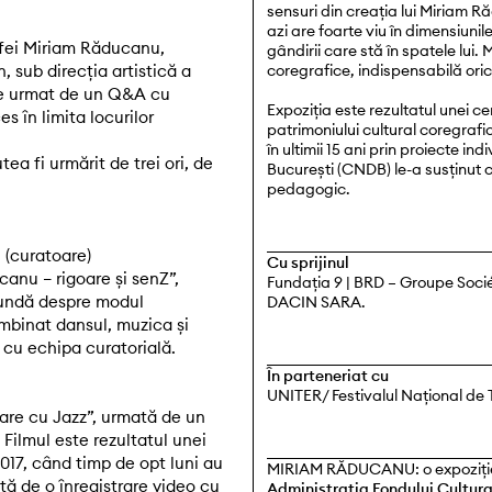
sensuri din creația lui Miriam
azi are foarte viu în dimensiunile
fei Miriam Răducanu,
gândirii care stă în spatele lui.
 sub direcția artistică a
coregrafice, indispensabilă oric
te urmat de un Q&A cu
Expoziția este rezultatul unei c
 în limita locurilor
patrimoniului cultural coregraf
în ultimii 15 ani prin proiecte i
a fi urmărit de trei ori, de
București (CNDB) le-a susținut c
pedagogic.
 (curatoare)
Cu sprijinul
canu – rigoare și senZ”,
Fundația 9 | BRD – Groupe Socié
fundă despre modul
DACIN SARA.
mbinat dansul, muzica și
 cu echipa curatorială.
În parteneriat cu
UNITER/ Festivalul Național de 
are cu Jazz”, urmată de un
Filmul este rezultatul unei
2017, când timp de opt luni au
MIRIAM RĂDUCANU: o expoziție –
tă de o înregistrare video cu
Administrația Fondului Cultura