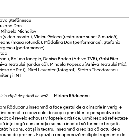
Vava Ștefănescu
 Suzana Dan
: Mihaela Michailov
a (video-montaj), Vlaicu Golcea (restaurare sunet & muzică),
iuleanu (masă rotundă), Mădălina Dan (performance), Ștefania
iorgescu (performance)
stac
eanu, Raluca Ianegic, Denisa Badea (Arhiva TVR), Gabi Fiter
hiva Teatrului Țăndărică), Mihaela Popescu (Arhiva Teatrului Mic),
eiesc de Stat), Mirel Leventer (fotograf), Ștefan Theodorescu
iter și FNT
–
Miriam Răducanu
icio clipă desprinsă de senZ.
iriam Răducanu înseamnă a face gestul de a o înscrie în verigile
înseamnă a o privi caleidoscopic prin diferite perspective de
ât a-i revela exhaustiv faptele artistice, urmăresc să reflecteze
și să înțeleagă cum creația sa nu a încetat să formeze breșe în
r atât în dans, cât și în teatru. Înseamnă a realiza că actul de a
tdeauna de prezent. Expoziția recuperează multiple fragmente de