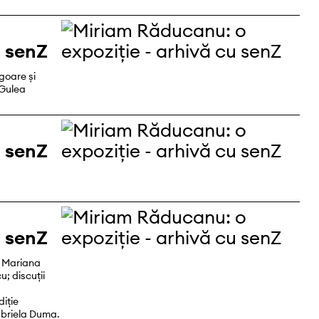
u senZ
igoare și
 Gulea
u senZ
u senZ
, Mariana
; discuții
iție
abriela Duma.