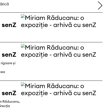
dreapta
u senZ
u senZ
rigoare și
cea
u senZ
am Răducanu,
irecția