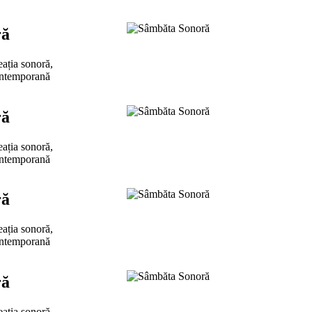
ră
eația sonoră,
ontemporană
ră
eația sonoră,
ontemporană
ră
eația sonoră,
ontemporană
ră
eația sonoră,