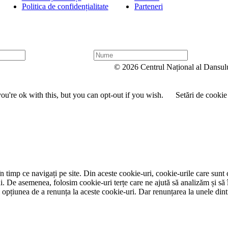
Politica de confidențialitate
Parteneri
N
u
© 2026 Centrul Național al Dansul
m
e
u're ok with this, but you can opt-out if you wish.
Setări de cookie
 timp ce navigați pe site. Din aceste cookie-uri, cookie-urile care sunt 
lui. De asemenea, folosim cookie-uri terțe care ne ajută să analizăm și să 
țiunea de a renunța la aceste cookie-uri. Dar renunțarea la unele dintr