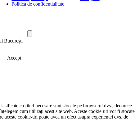
Politica de confidențialitate
ui București
Accept
clasificate ca fiind necesare sunt stocate pe browserul dvs., deoarece
înțelegem cum utilizați acest site web. Aceste cookie-uri vor fi stocate
e aceste cookie-uri poate avea un efect asupra experienței dvs. de