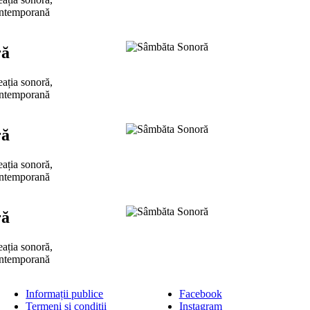
ontemporană
ră
eația sonoră,
ontemporană
ră
eația sonoră,
ontemporană
ră
eația sonoră,
ontemporană
Informații publice
Facebook
Termeni și condiții
Instagram