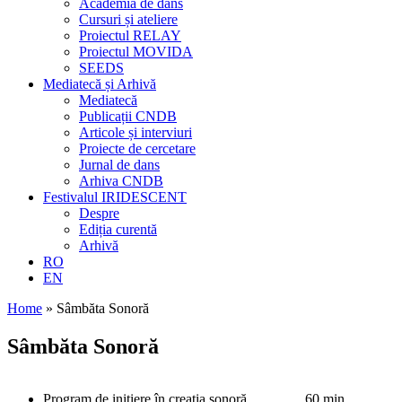
Academia de dans
Cursuri și ateliere
Proiectul RELAY
Proiectul MOVIDA
SEEDS
Mediatecă și Arhivă
Mediatecă
Publicații CNDB
Articole și interviuri
Proiecte de cercetare
Jurnal de dans
Arhiva CNDB
Festivalul IRIDESCENT
Despre
Ediția curentă
Arhivă
RO
EN
Home
»
Sâmbăta Sonoră
Sâmbăta Sonoră
Program de inițiere în creația sonoră,
60 min.