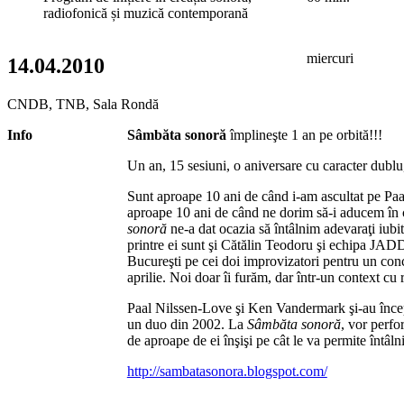
radiofonică și muzică contemporană
miercuri
14.04.2010
CNDB, TNB, Sala Rondă
Info
Sâmbăta sonoră
împlineşte 1 an pe orbită!!!
Un an, 15 sesiuni, o aniversare cu caracter dublu,
Sunt aproape 10 ani de când i-am ascultat pe Paa
aproape 10 ani de când ne dorim să-i aducem în 
sonoră
ne-a dat ocazia să întâlnim adevaraţi iubito
printre ei sunt şi Cătălin Teodoru şi echipa JADD.
Bucureşti pe cei doi improvizatori pentru un conc
aprilie. Noi doar îi furăm, dar într-un context cu r
Paal Nilssen-Love şi Ken Vandermark şi-au înce
un duo din 2002. La
Sâmbăta sonoră
, vor perfo
de aproape de ei înşişi pe cât le va permite întâln
http://sambatasonora.blogspot.com/