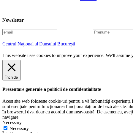
Newsletter
E
P
m
r
a
e
Centrul Național al Dansului București
i
n
l
u
This website uses cookies to improve your experience. We'll assume yo
m
e
Închide
Prezentare generale a politicii de confidentialitate
Acest site web folosește cookie-uri pentru a vă îmbunătăți experiența în
sunt esențiale pentru funcționarea funcționalităților de bază ale site-u
în browserul dvs. doar cu acordul dumneavoastră. De asemenea, aveți op
navigare.
Necessary
Necessary