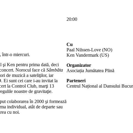
20:00
Cu
Paal Nilssen-Love (NO)
 într-o miercuri.
Ken Vandermark (US)
l şi Ken pentru prima dată, deci
Organizator
concert. Norocul face că
Sâmbăta
Asociația Jumătatea Plină
ri de muzică a sateliţilor, iar
 Ei sunt cei care i-au invitat la
Parteneri
ert la Control Club, marţi 13
Centrul Național al Dansului Bucu
egulile noastre de gravitaţie.
put colaborarea în 2000 şi formează
rma individual, atât de departe sau
irea cu noi.