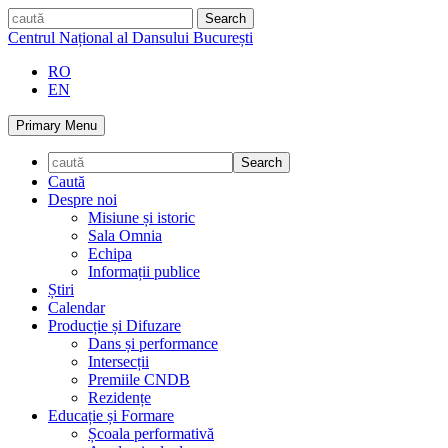
Skip
caută
to
Centrul Național al Dansului București
content
RO
EN
Primary Menu
Caută
Despre noi
Misiune și istoric
Sala Omnia
Echipa
Informații publice
Știri
Calendar
Producție și Difuzare
Dans și performance
Intersecții
Premiile CNDB
Rezidențe
Educație și Formare
Școala performativă