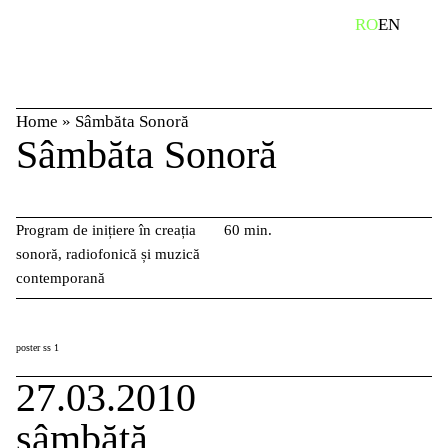
Skip
caută
RO
EN
to
content
Home
»
Sâmbăta Sonoră
Sâmbăta Sonoră
Program de inițiere în creația
60 min.
sonoră, radiofonică și muzică
contemporană
poster ss 1
27.03.2010
sâmbătă