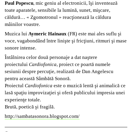
Paul Popescu
, mic geniu al electronicii, îşi inventează
toate aparatele, sensibile la lumină, sunet, mişcare,
căldură… « Zgomotronul » reacţionează la căldura
mâinilor voastre.
Muzica lui
Aymeric Hainaux
(FR) este mai ales suflu şi
voce, vagabondând între linişte şi fricţiuni, ritmuri şi mase
sonore intense.
Întâlnirea celor două personaje a dat naştere
proiectului
Cardiofonica
, proiect ce poartă numele
sesiunii despre percuţie, realizată de Dan Angelescu
pentru această Sâmbătă Sonoră.
Proiectul
Cardiofonica
este o muzică lentă şi animalică ce
lasă spaţiu improvizaţiei şi oferă publicului impresia unei
experienţe totale.
Brută, poetică şi fragilă.
http://sambatasonora.blogspot.com/