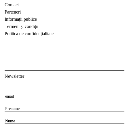
Contact
Parteneri
Informații publice
Termeni și condiții
Politica de confidențialitate
Newsletter
E
m
P
a
r
i
N
e
l
u