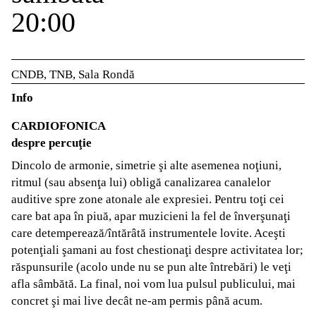
20:00
CNDB, TNB, Sala Rondă
Info
CARDIOFONICA
despre percuţie
Dincolo de armonie, simetrie şi alte asemenea noţiuni,
ritmul (sau absenţa lui) obligă canalizarea canalelor
auditive spre zone atonale ale expresiei. Pentru toţi cei
care bat apa în piuă, apar muzicieni la fel de înverşunaţi
care detemperează/întărâtă instrumentele lovite. Aceşti
potenţiali şamani au fost chestionaţi despre activitatea lor;
răspunsurile (acolo unde nu se pun alte întrebări) le veţi
afla sâmbătă. La final, noi vom lua pulsul publicului, mai
concret şi mai live decât ne-am permis până acum.