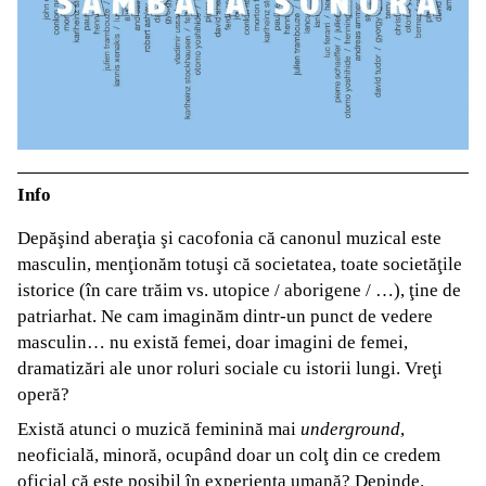
Info
Depăşind aberaţia şi cacofonia că canonul muzical este
masculin, menţionăm totuşi că societatea, toate societăţile
istorice (în care trăim vs. utopice / aborigene / …), ţine de
patriarhat. Ne cam imaginăm dintr-un punct de vedere
masculin… nu există femei, doar imagini de femei,
dramatizări ale unor roluri sociale cu istorii lungi. Vreţi
operă?
Există atunci o muzică feminină mai
underground
,
neoficială, minoră, ocupând doar un colţ din ce credem
oficial că este posibil în experienţa umană? Depinde.