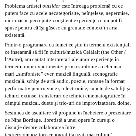
Problema artistei
outsider
este întreaga problemă cu ce
putem face cu acele necategorisite, neînţelese, nepermise,
nici-măcar-percepute-conştient experienţe ce nu pot fi
spuse pentru că îşi găsesc cu greutate context în arta
existentă.
Printr-o programare cu femei ce ştiu în termeni existenţiali
ce înseamnă să fii în cultură/muzică Celălalt (the Other /
l’Autre), am căutat interpretări ale unor experienţe în
termenii unor experimente: prima simfonie a celei mai
mari „simfoniste” ever, muzică linguală, scenografie
muzicală, schiţe de artă audio, poezie, romane în format
performativ pentru voce şi electronice, sunete de sateliţi şi
tehnici extinse, transferuri de tehnici cinematografice în
câmpul muzical, duete şi trio-uri de improvizatoare, doine.
Sesiunea de ascultare vă propune în încheiere o prezentare
de Nina Bordage, libretistă a unei opere în curs şi o
discuţie despre colaborarea între
textier/compozitor/scenograf (scuzaţi masculinul).