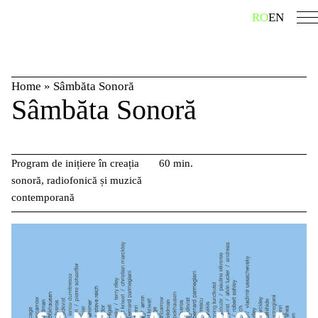
Skip
caută
RO
EN
to
content
Home
»
Sâmbăta Sonoră
Sâmbăta Sonoră
Program de inițiere în creația
60 min.
sonoră, radiofonică și muzică
contemporană